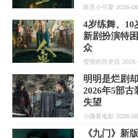
陈意小可爱 2026-08
4岁练舞、1
新剧扮演特
众
莹莹的历史说 2026-0
明明是烂剧
2026年5部
失望
小微看电影 2026-08
《九门》新版