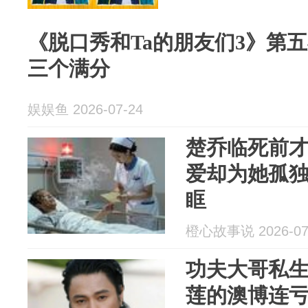
《脱口秀和Ta的朋友们3》第
三个满分
娱娱鱼 2026-07-24
楚乔临死前
爱却为她孤
眶
橙心故事说 2026-07
功夫大哥私
莲的澳博连亏