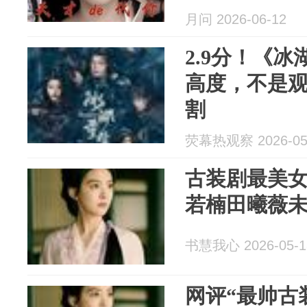
月问 2026-06-12
2.9分！《
高度，不是
割
荧幕热观察 2026-05
古装剧最美女
若楠田曦薇
书慧我心 2026-05-1
网评“最帅古