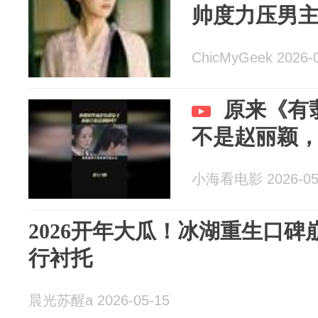
帅度力压男
ChicMyGeek 2026-
原来《有
不是赵丽颖
小海看电影 2026-05
2026开年大瓜！冰湖重生口碑
行衬托
晨光苏醒a 2026-05-15