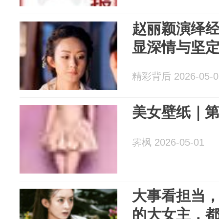
赵丽颖演绎
显深情与坚
精彩背后 2026-05-0
美女壁纸｜第1
霁枫 2026-05-01
大事看担当
的大女主，