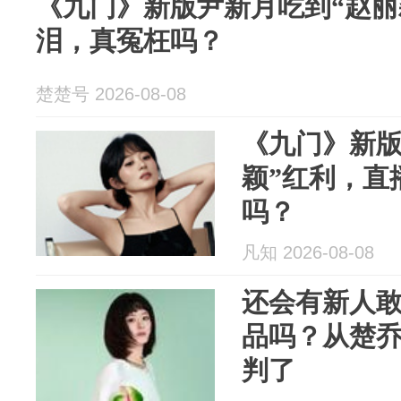
《九门》新版尹新月吃到“赵丽
泪，真冤枉吗？
楚楚号 2026-08-08
《九门》新版
颖”红利，直
吗？
凡知 2026-08-08
还会有新人
品吗？从楚
判了