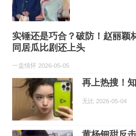
实锤还是巧合？破防！赵丽颖
同居瓜比剧还上头
一盅情怀 2026-05-05
再上热搜！知
无比 2026-05-04
黄杨钿甜反