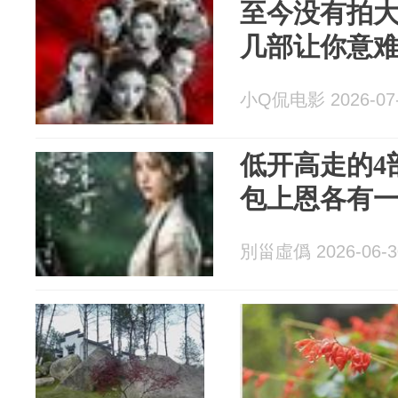
至今没有拍大
几部让你意
小Q侃电影 2026-07
低开高走的4
包上恩各有
別甾虛僞 2026-06-3