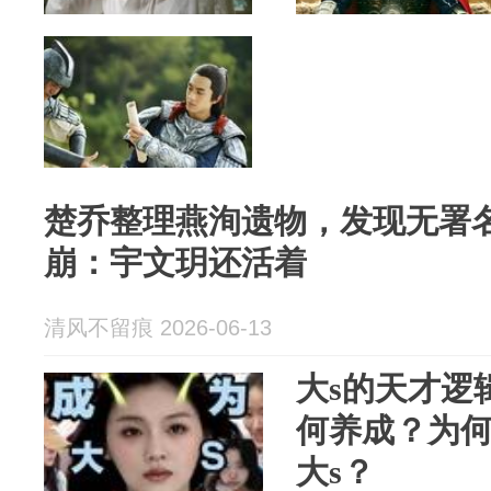
楚乔整理燕洵遗物，发现无署
崩：宇文玥还活着
清风不留痕 2026-06-13
大s的天才逻
何养成？为何
大s？