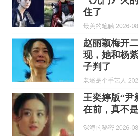
《九门》火
住了
最美的笔触 2026-08
赵丽颖梅开
现，她和杨
子判了
老塕是个手艺人 2026
王奕婷版“尹
在前，真不
深海的秘密 2026-08