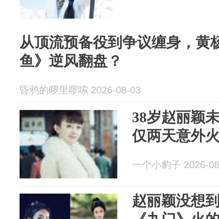
从顶流预备役到争议缠身，黄
鱼》逆风翻盘？
昏鸦的啰里啰嗦 2026-08-03
38岁赵丽颖
仅两天意外
一个小豹子 2026-08
赵丽颖没想