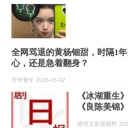
全网骂退的黄杨钿甜，时隔1
心，还是急着翻身？
芳华青年 2026-05-02
《冰湖重生
《良陈美锦
德塔文影视观察 2026