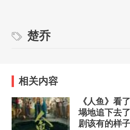
楚乔
相关内容
《人鱼》看了
塌地追下去
剧该有的样