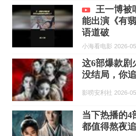
王一博被
能出演《有
语道破
小海看电影 2026-05
这6部爆款剧
没结局，你
影唠安利社 2026-05
当下热播的4
都值得熬夜