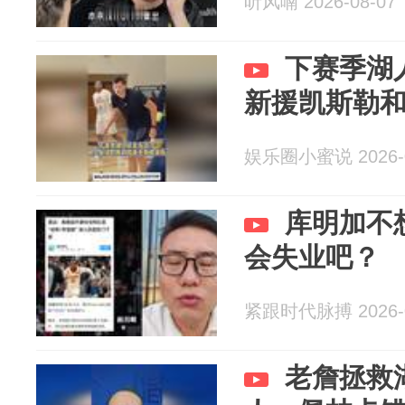
听风喃 2026-08-07
下赛季湖
新援凯斯勒
娱乐圈小蜜说 2026-0
库明加不
会失业吧？
紧跟时代脉搏 2026-0
老詹拯救