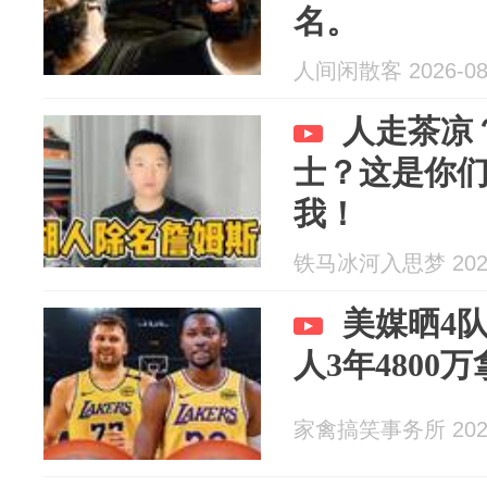
名。
人间闲散客 2026-08
人走茶凉
士？这是你
我！
铁马冰河入思梦 2026
美媒晒4
人3年4800
家禽搞笑事务所 2026