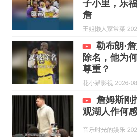
子小里，乐
詹
王姐懒人家常菜 2026
勒布朗·
除名，他为
尊重？
花小猫影视 2026-08
詹姆斯刚
观湖人作何
音乐时光的娱乐 2026