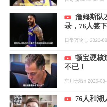
詹姆斯队
录，76人签
日常万物志 2026-08
顿宝硬核
不已！
忘川无我n 2026-08-
76人和