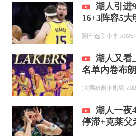
湖人引进
16+3阵容5
翻车选手小李 2026-0
湖人又看上
名单内卷布
脑洞编剧小剧场 2026
湖人一夜
停滞+克莱父