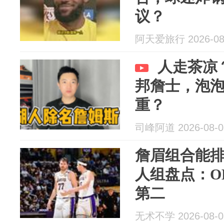
议？
阿天爱旅行 2026-08
人走茶凉
邦詹士，泡
重？
司峰阿道 2026-08-0
詹眉组合能
人组盘点：O
第二
无术不学 2026-08-0