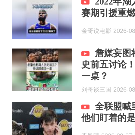
2022年
赛期引援重
金哥说电影 2026-08
詹媒妄图
史前五讨论
一桌？
刘哥谈三国 2026-08
全联盟喊
他们盯着的