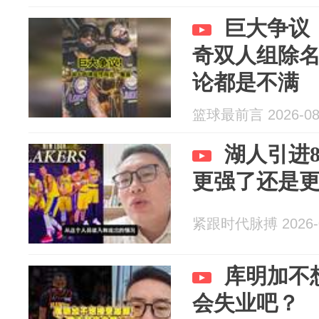
巨大争议
奇双人组除名
论都是不满
篮球最前言 2026-08
湖人引进
更强了还是
紧跟时代脉搏 2026-0
库明加不
会失业吧？