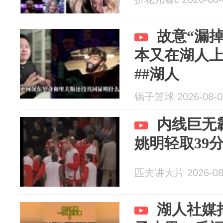
故意“漏
本又在湖人上
##湖人
锅子篮球 2026-08-0
内线巨无
姚明轻取39分
匹夫讲大片 2026-08
湖人社媒