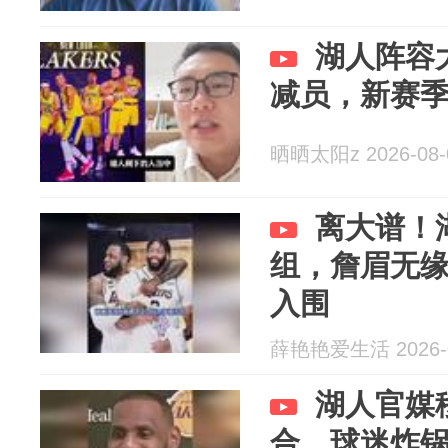
湖人阵容
减员，新赛
晒晒太阳z 2026-08-
离大谱！
组，詹眉无
入围
薛艳艳爱生活 2026-0
湖人官媒
合，球迷炸