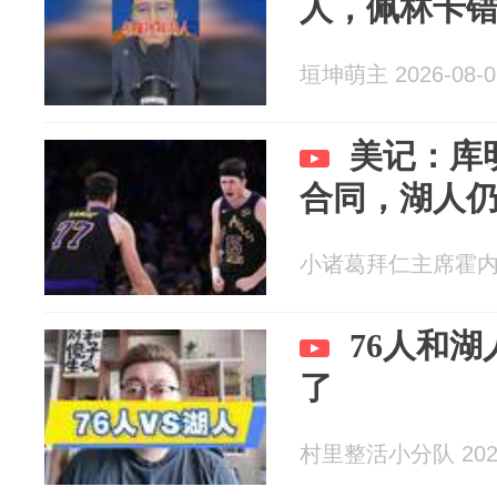
人，佩林卡
垣坤萌主 2026-08-0
美记：库
合同，湖人
小诸葛拜仁主席霍内斯 2
76人和
了
村里整活小分队 2026