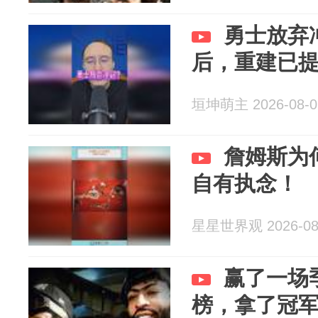
勇士放弃
后，重建已
垣坤萌主 2026-08-0
詹姆斯为
自有执念！
星星世界观 2026-08
赢了一场
榜，拿了冠