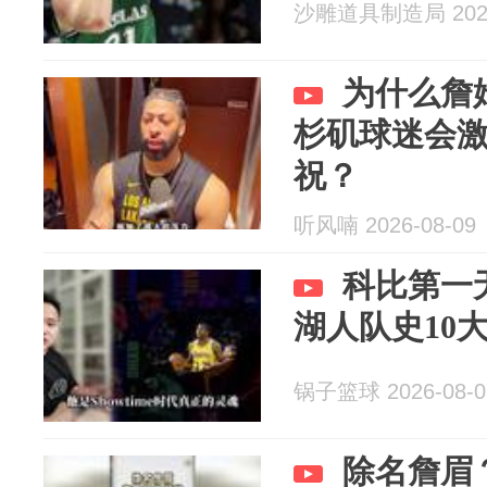
沙雕道具制造局 2026
为什么詹
杉矶球迷会
祝？
听风喃 2026-08-09
科比第一
湖人队史10大
锅子篮球 2026-08-0
除名詹眉