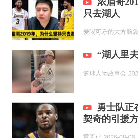
浓眉哥20
只去湖人
爱喝可乐的大方脑袋 20
“湖人里
篮球人物故事会 2026
勇士队正
契奇的引援
雷哥侃 2026-08-06