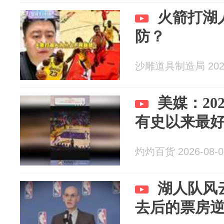
火箭打湖
防？
沙雕道具制造局 2026
美媒：20
有史以来最
灼灼百货 2026-08-0
湖人队风
去后的票房