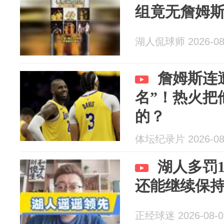
组竟无詹姆
湖人侃球师 2026-08
詹姆斯连
名”！热火把
的？
体坛纪录片 2026-08
湖人多罚1
还能继续保
正经球迷 2026-08-0