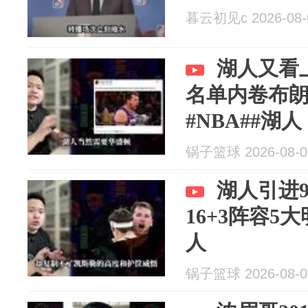
暮云初见c 2026-08-
湖人又看上
名单内卷布
#NBA##湖人
锅子篮球 2026-08-0
湖人引进
16+3阵容5
人
锅子篮球 2026-08-0