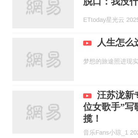
脱口：我没
ETtoday星光云 2025
人生怎么
梦想的旅途照进现实 20
汪苏泷新
位女歌手”写
揽！
音乐Fans小琼_1 202