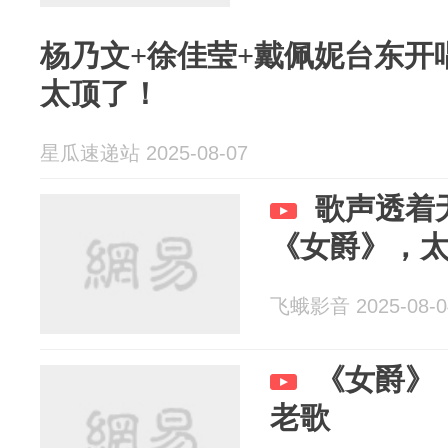
杨乃文+徐佳莹+戴佩妮台东开
太顶了！
星瓜速递站 2025-08-07
歌声透着
《女爵》，
飞蛾影音 2025-08-0
《女爵》
老歌