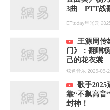
3曲 PTT
ETtoday星光云 2025
王源周传
门》：翻唱
己的花衣裳
炫色音乐 2025-05-2
歌手202
靠“不飙高音
封神！