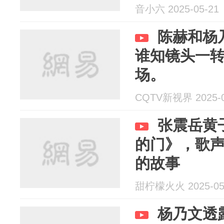
音小六 2025-05-21
陈赫和杨
谁知镜头一
场。
CQTV新视界 2025-0
张震岳黄
的门》，歌
的故事
甜柠檬火火 2025-05
杨乃文透