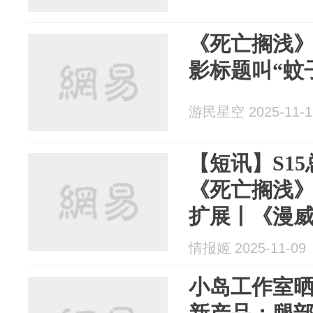
《死亡搁浅
影标题叫“蚊
游民星空 2025-11-1
【短讯】S1
《死亡搁浅》
扩展丨《漫
秋上线PS5
情报姬 2025-11-09
小岛工作室