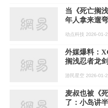
当《死亡搁
年人拿来遛
动点科技 2026-01-2
外媒爆料：X
搁浅忍者龙
游民星空 2026-01-2
麦叔也被《
了：小岛讲