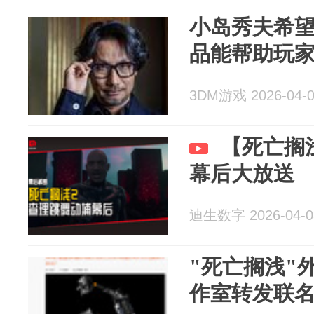
小岛秀夫希
品能帮助玩
3DM游戏 2026-04-
【死亡搁
幕后大放送
迪生数字 2026-04-0
"死亡搁浅"
作室转发联名