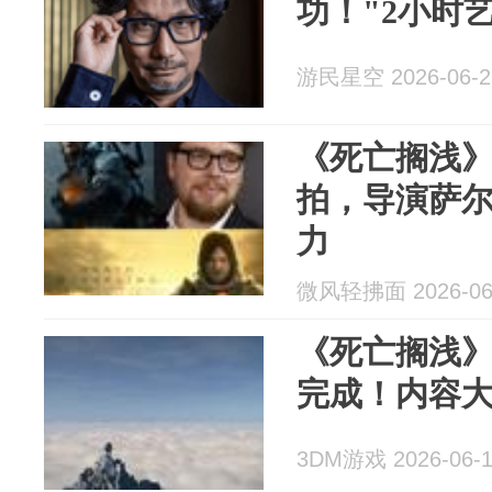
功！"2小时
游民星空 2026-06-2
《死亡搁浅》
拍，导演萨
力
微风轻拂面 2026-06
《死亡搁浅
完成！内容
3DM游戏 2026-06-