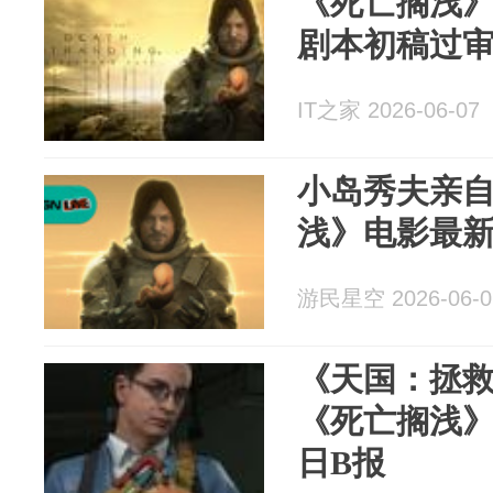
《死亡搁浅
剧本初稿过
IT之家 2026-06-07
小岛秀夫亲
浅》电影最
游民星空 2026-06-0
《天国：拯
《死亡搁浅》
日B报