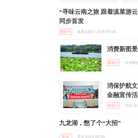
“寻味云南之旅 跟着滇菜游
同步首发
网易号
就爱去旅行 2026-08-08
消费新图景
网易号
环球网资讯
消保护航文
金融宣传活
网易号
综讯 202
九龙湖，憋了个“大招”
新闻
李华 2026-08-08