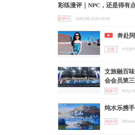
彩练漫评｜NPC，还是得有
网易号
吉林日报 2026-08-08
奔赴阿
视频
中国青年报
文旅融百味
会会员第三
网易号
时代人生 
纯水乐携手
网易号
SDinfos