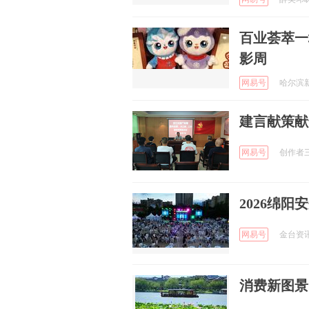
百业荟萃一
影周
网易号
哈尔滨新闻
建言献策献
网易号
创作者三湘
2026绵
网易号
金台资讯 
消费新图景