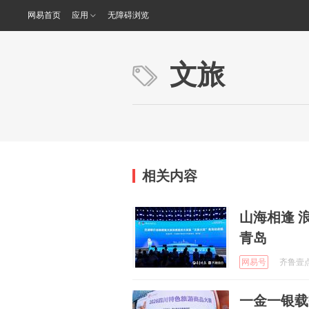
网易首页
应用
无障碍浏览
文旅
相关内容
山海相逢 
青岛
网易号
齐鲁壹点 
一金一银载