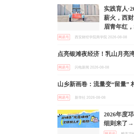
实践育人·2
薪火，西财
眉青年红，科
网易号
西安财经学院商学院 2026-08-08
点亮银滩夜经济！乳山月亮湾
网易号
闪电新闻 2026-08-08
山乡新画卷：流量变“留量”
网易号
新华社 2026-08-08
2026年
细则来了→
网易号
醉美邛崃 