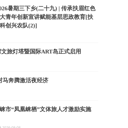
026暑期三下乡(二十九) | 传承扶眉红色
大青年创新宣讲赋能基层思政教育[扶
创兴农队(2)]
文旅灯塔暨国际ART岛正式启用
 村马奔腾激活夜经济
度邛崃市“凤凰崃栖”文体旅人才激励实施
2026-08-08