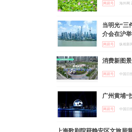
网易号
海外网 2
当明光“三
介会在沪举
网易号
纵相新闻 
消费新图景
网易号
中国日报网
广州黄埔“
网易号
中国日报网
上海歌剧院获静安区文旅局营