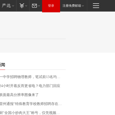
登录
注册免费邮箱
新闻
招聘物理教师，笔试前13名均遭淘汰？教育局：已叫停招聘，成立调查组全面核查
24小时开着反而更省电？电力部门回应
表面最高分辨率图像来了
通报“特殊教育学校教师招聘存在违规行为”：已启动问责程序 副校长被停职
“全国小炒肉大王”称号，仅凭视频评出？中国烹饪协会回应