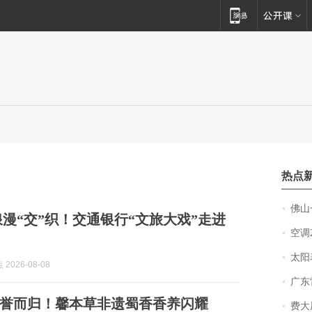
热点
佛山一中学
浪漫“交”织！交通银行“文旅大戏”走进
空调
太阳
2026-08-08
广东雷州
誉而归！馨本草非遗蜀香香养闪耀
费大厨