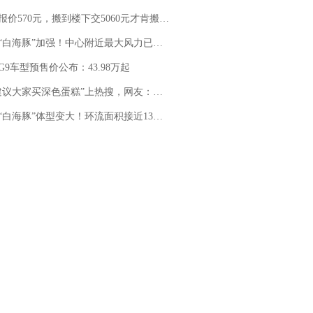
价570元，搬到楼下交5060元才肯搬上楼！女子傻眼了……
白海豚”加强！中心附近最大风力已达15级 最新研判
G9车型预售价公布：43.98万起
建议大家买深色蛋糕”上热搜，网友：天塌了！
白海豚”体型变大！环流面积接近13个浙江那么大