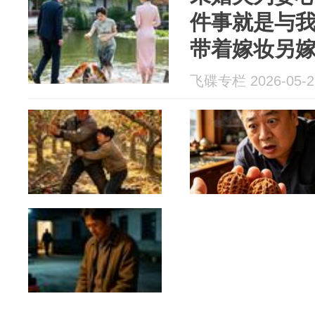
件事就是与
带着嫁妆另
人一起喝西
飞碟专栏 2026-05-2