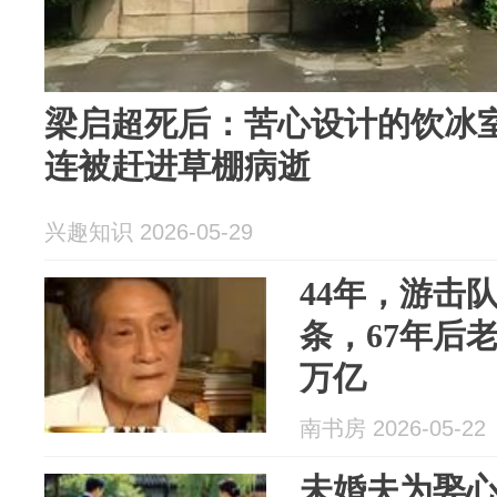
梁启超死后：苦心设计的饮冰
连被赶进草棚病逝
兴趣知识 2026-05-29
44年，游击
条，67年后
万亿
南书房 2026-05-22
未婚夫为娶