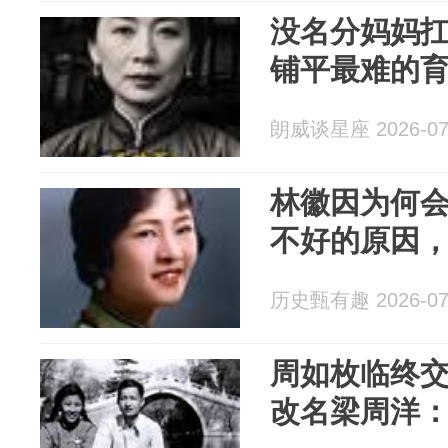
没名分妈妈扛
铺平最难的
朗威谈星座 2026-07
林徽因为何
不好的原因
历史甄有趣 2026-07
周如枚临终
改名梁周洋