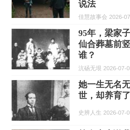
说法
佳慧故事会 2026-07
95年，梁家
仙合葬墓前
谁？
沆砀无垠 2026-07-0
她一生无名
世，却养育了
史辨人生 2026-07-0