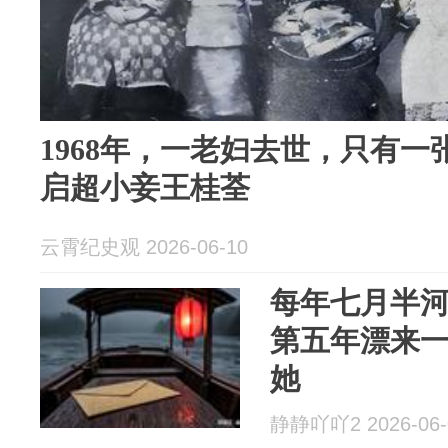
1968年，一老妇去世，只有
启超小妾王桂荃
云霄纪史观 2026-06-10
每年七月半
第五年漂来
她
静静吖吖2 2026-06-