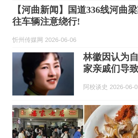
【河曲新闻】国道336线河曲
往车辆注意绕行!
忻州传媒网 2026-06-06
林徽因认为
家亲戚们导
阿校谈史 2026-06-0