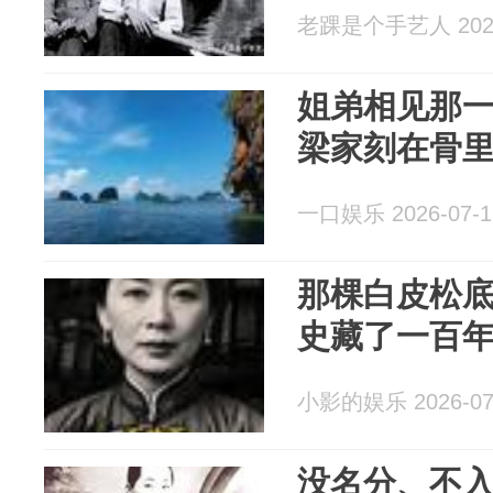
老踝是个手艺人 2026
姐弟相见那
梁家刻在骨
一口娱乐 2026-07-1
那棵白皮松
史藏了一百
小影的娱乐 2026-07
没名分、不入