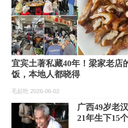
宜宾土著私藏40年！梁家老店
饭，本地人都晓得
毛起吃 2026-06-02
广西49岁老
21年生下1