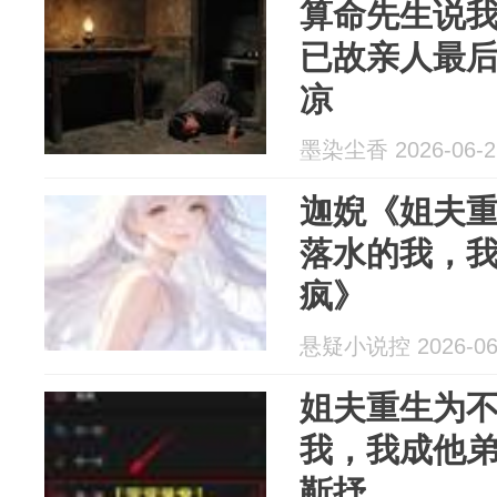
算命先生说
已故亲人最
凉
墨染尘香 2026-06-2
迦婗《姐夫
落水的我，
疯》
悬疑小说控 2026-06
姐夫重生为
我，我成他
靳抒