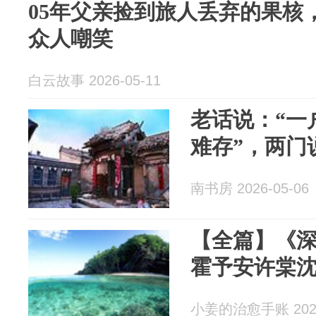
05年父亲捡到旅人丢弃的果核
众人嘲笑
白云故事 2026-05-11
老话说：“一
难存”，两门
南书房 2026-05-06
【全篇】《
霍予安许棠
小姜的治愈手账 2026