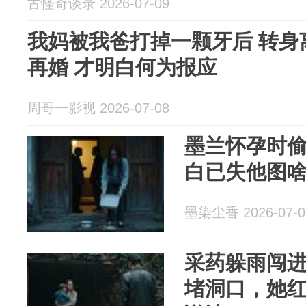
古怪奇谈录 2026-07-09
我妈被我爸打掉一颗牙后 转身
再婚 才明白何为报应
周哥一影视 2026-07-08
墨兰怀孕时
白已失他图
墨染尘香 2026-07-0
采药躲雨闯
堵洞口，她