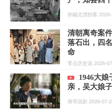
孙錫北漂拍客 2026-0
清朝离奇案
落石出，四
命
零点历史说 2026-07
1946大
亲，吴大娘
涛哥说影 2026-07-2