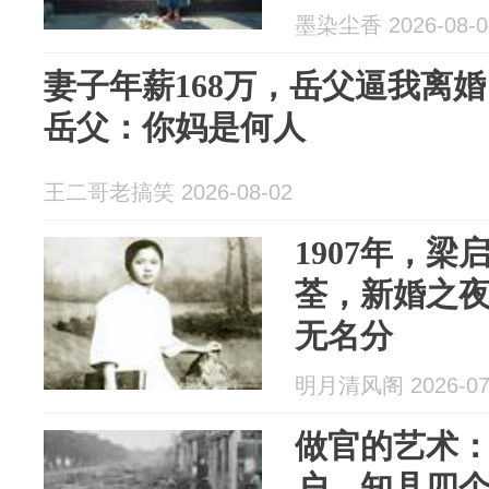
让墨兰当场
墨染尘香 2026-08-0
妻子年薪168万，岳父逼我离
岳父：你妈是何人
王二哥老搞笑 2026-08-02
1907年，
荃，新婚之
无名分
明月清风阁 2026-07
做官的艺术：
户，知县四