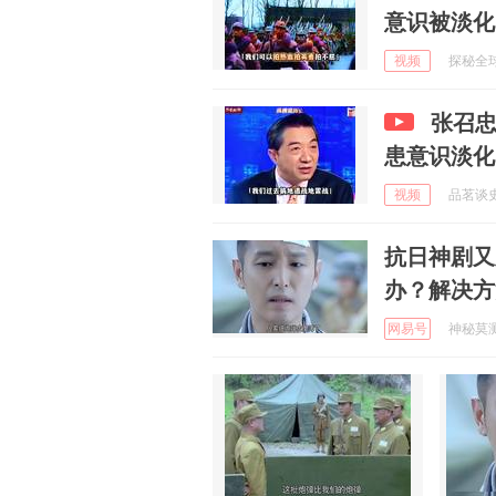
意识被淡化
视频
探秘全球 
张召
患意识淡化
视频
品茗谈史论
抗日神剧又
办？解决方
网易号
神秘莫测的