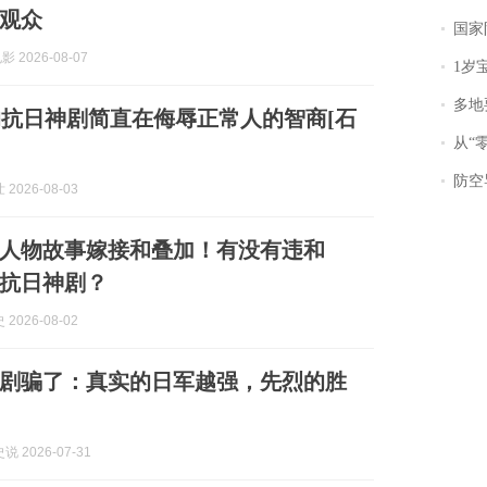
观众
国家防
 2026-08-07
1岁宝宝碰
多地
抗日神剧简直在侮辱正常人的智商[石
从“零风
防空导
2026-08-03
人物故事嫁接和叠加！有没有违和
抗日神剧？
2026-08-02
剧骗了：真实的日军越强，先烈的胜
 2026-07-31