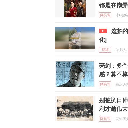
都是在糊弄
网易号
小Q侃电影
这拍的
化]
视频
陕北大壮 
亮剑：多个
感？算不算
网易号
品点历史 
别被抗日神
利才越伟大
网易号
花仙历史说