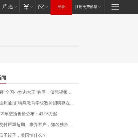
登录
注册免费邮箱
新闻
“全国小炒肉大王”称号，仅凭视频评出？中国烹饪协会回应
通报“特殊教育学校教师招聘存在违规行为”：已启动问责程序 副校长被停职
G9车型预售价公布：43.98万起
期、糊弄客户，知名独角兽车企创始人回应：都没证据，将依法采取措施，“本人长期与美国交管局保持沟通，对方表示肯定”
瓜子饺子，美国怕什么？