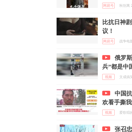
网易号
秋别离 2
比抗日神剧
议！
网易号
战争电影精
俄罗斯
兵”都是中
视频
文成搞笑家
中国
欢看手撕我
视频
爱歌唱的叮
张召