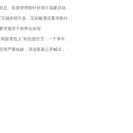
总、应急管理部针对浙江福建启动防汛防台风四级应急响应
坏纸巾盒，宝妈被酒店要求赔付924元！三亚一酒店回复：骨瓷定制！网友一查价格，吵翻了
要求领导干部带头休假
险零投入”到负债百万：一个养牛项目崩盘后，谁该为农户的贷款买单丨红星调查
弹严重短缺，泽连斯基公开喊话，乌克兰失去导弹拦截能力？