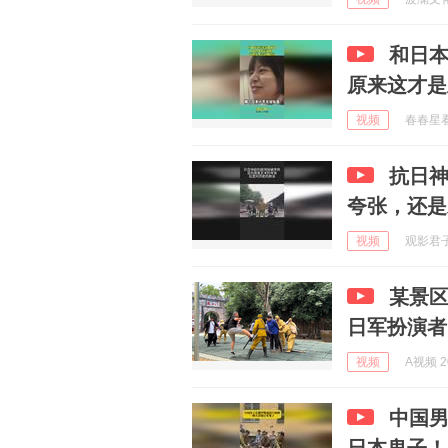
和日
原来这才是
视频
春春星看点
抗日
夸张，还是
视频
观影君子 
某景
日军扮演者
视频
A视频 20
中国