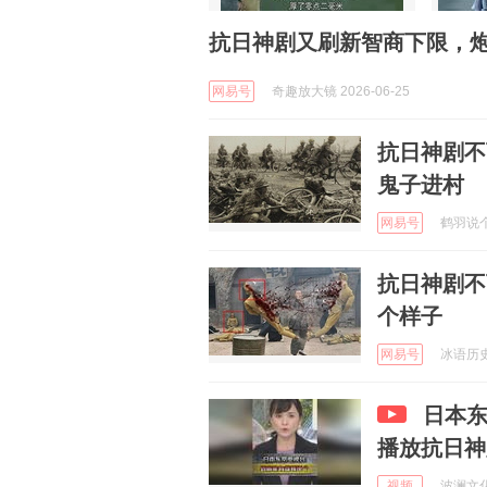
抗日神剧又刷新智商下限，
网易号
奇趣放大镜 2026-06-25
抗日神剧不
鬼子进村
网易号
鹤羽说个事
抗日神剧不
个样子
网易号
冰语历史 
日本东
播放抗日神
视频
波澜文化 