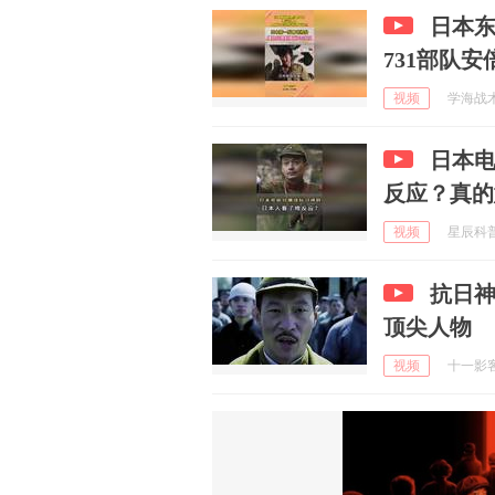
日本
731部队
视频
学海战术 
日本电
反应？真的
视频
星辰科普说
抗日
顶尖人物
视频
十一影客 