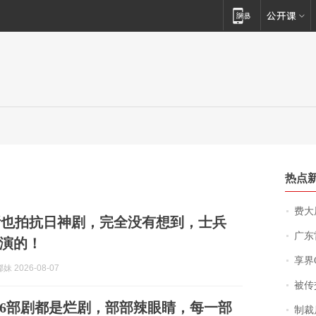
热点
费大厨
斯也拍抗日神剧，完全没有想到，士兵
广东雷州
演的！
享界
 2026-08-07
被传交付严重超
6部剧都是烂剧，部部辣眼睛，每一部
制裁