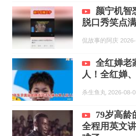
颜宁机智
脱口秀笑点
侃故事的阿庆 2026-0
全红婵老
人！全红婵
杀生鱼丸 2026-08-0
79岁高
全程用英文