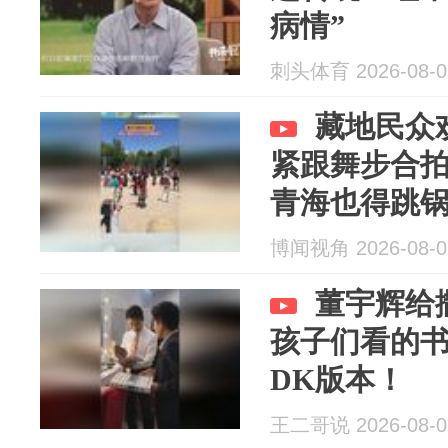
病情”
刺头体育 2026-08-0
藏地民众
紧跟舞步合
青海也得跳
博闻视角 2026-08-0
董宇辉给
孩子们看的
DK版本！
王二哥说 2026-08-0