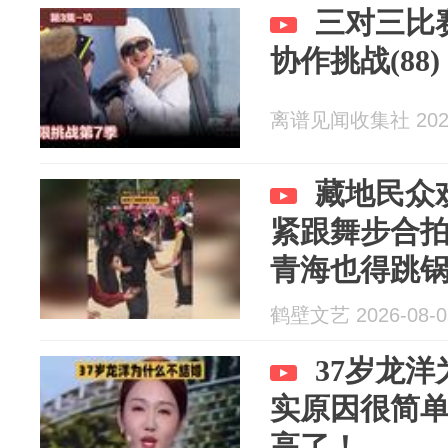
三对三比
协作挑战(88)
离谱见闻收集社 2026
藏地民众
紧跟舞步合
青海也得跳
鹤壁文艺 2026-08-0
37岁龙
实原因很简
高了！