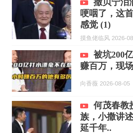
撒贝宁泪
哽咽了，这
感觉 (1)
摸鱼佬临风 2026-08
被坑200
赚百万，现
向香薇 2026-08-05
何茂春教
族，小撒讲
延千年..