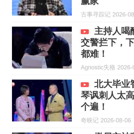
赢家
古事寻踪记 2026-08
主持人喝
交警拦下，
都难！
Agnostic失格 2026-
北大毕业
琴讽刺人太
个遍！
奇映记 2026-08-06