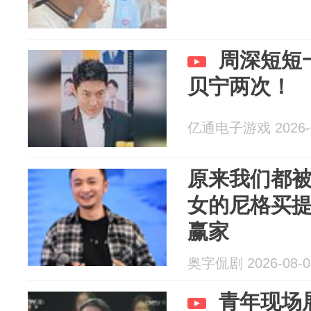
周深短短
贝宁两次！
亿通电子游戏 2026-0
原来我们都
女的尼格买
赢家
奥字侃剧 2026-08-0
青年现场