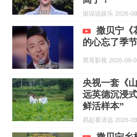
据说说娱乐 2026-08
撒贝宁《
的心忘了季
黑哥影视 2026-08-0
央视一套《
远英德沉浸式
鲜活样本”
易起看清远 2026-08
撒贝宁乡