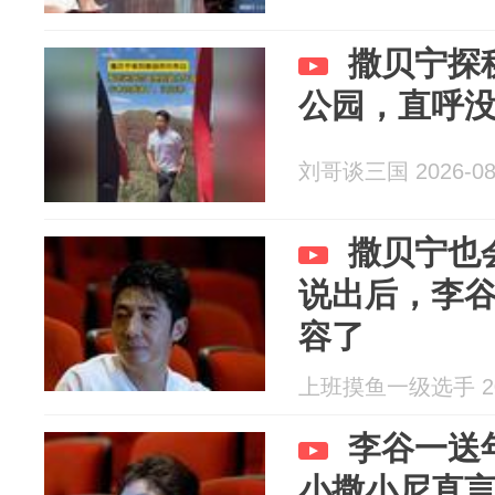
撒贝宁探
公园，直呼
刘哥谈三国 2026-08
撒贝宁也
说出后，李
容了
上班摸鱼一级选手 202
李谷一送
小撒小尼直