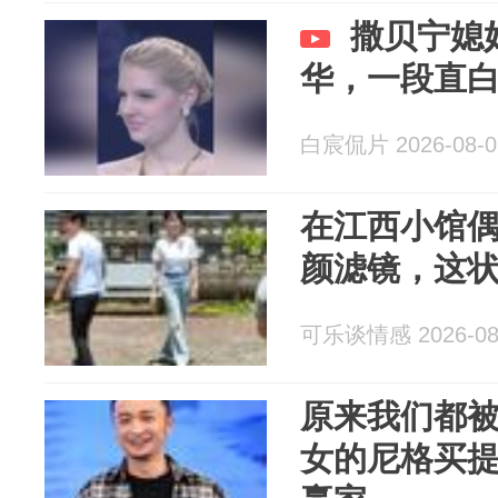
撒贝宁媳
华，一段直
白宸侃片 2026-08-0
在江西小馆
颜滤镜，这
可乐谈情感 2026-08
原来我们都
女的尼格买