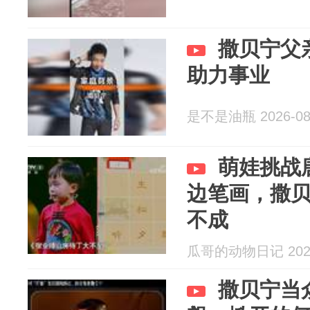
撒贝宁父
助力事业
是不是油瓶 2026-08
萌娃挑战
边笔画，撒
不成
瓜哥的动物日记 2026
撒贝宁当