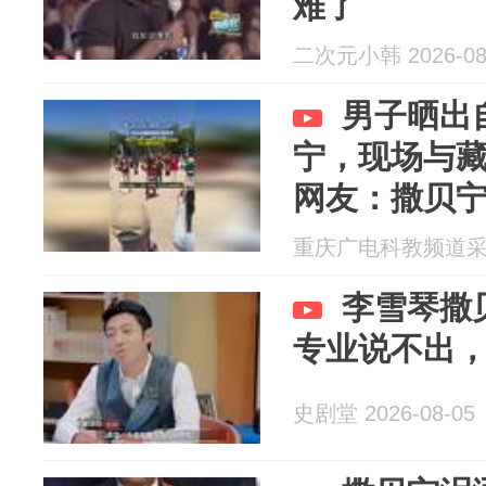
难了
二次元小韩 2026-08
男子晒出
宁，现场与
网友：撒贝宁
疆自己偷偷
重庆广电科教频道采编部
李雪琴撒
专业说不出
史剧堂 2026-08-05