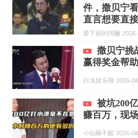
件，撒贝宁
直言想要直
爱下厨的阿酾 2026-0
撒贝宁挑
赢得奖金帮
白浅娱乐聊 2026-08
被坑200
赚百万，现
小似睡不醒 2026-08