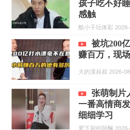
孩子吃不好
感触
酷小子玩体彩 2026-0
被坑200
赚百万，现
大的漠叔叔 2026-08
张萌制片
一番高情商
细细学习
爱下厨的阿酾 2026-0