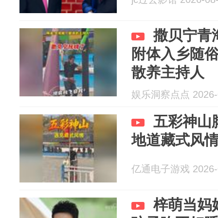
撒贝宁青
附体入乡随
散养主持人
娱乐洞察点点 2026-0
五彩神山
地道藏式风
亿通电子游戏 2026-0
梓萌当妈