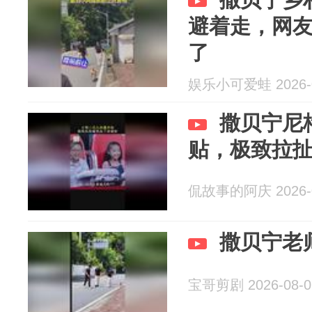
避着走，网友
了
娱乐小可爱蛙 2026-0
撒贝宁尼
贴，极致拉
侃故事的阿庆 2026-0
撒贝宁老
宝哥剪剧 2026-08-0