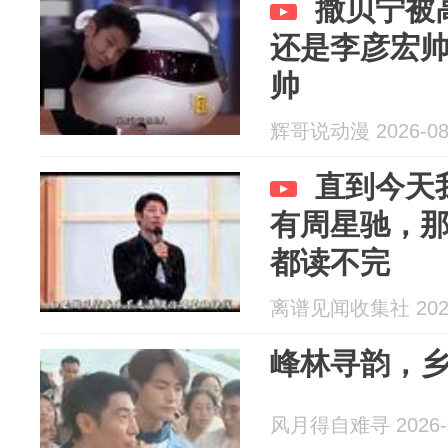
撒贝宁被
还是李彦宏
帅
辉哥说动漫 2026-08
直到今天
有周星驰，
都读不完
离谱见闻收集社 2026
峰林寻韵，
风月得自难寻 2026-0