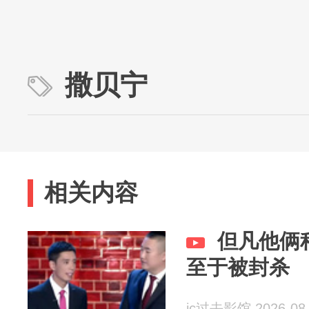
撒贝宁
相关内容
但凡他俩
至于被封杀
jc过去影馆 2026-08