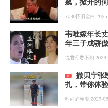
飙，掀开的
7080怀旧金曲 2026-
韦唯嫁年长
年三子成骄
悦君兮君不知 2026-0
撒贝宁张
扎，带你体验
时尚的弄潮 2026-08