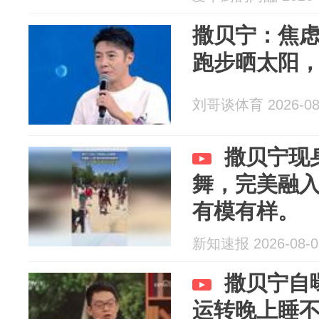
撒贝宁：焦
跑步晒太阳
刘哥谈体育 2026-08
撒贝宁现
舞，完美融
有模有样。
新知速报 2026-08-0
撒贝宁自
运转晚上睡不