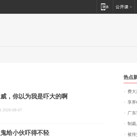
热点
费大厨
发威，你以为我是吓大的啊
享界
2026-08-07
广东雷州
制裁
撞鬼给小伙吓得不轻
被传交付严重超