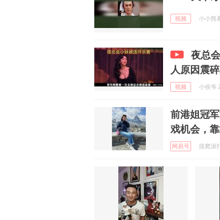
视频
小小熊看剧
夜总
人原因震碎
视频
小侯爷 2
前港姐冠军
戏机会，靠
网易号
摸爬滚打的