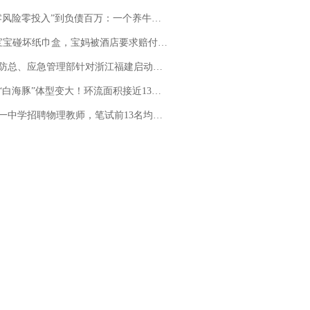
险零投入”到负债百万：一个养牛项目崩盘后，谁该为农户的贷款买单丨红星调查
坏纸巾盒，宝妈被酒店要求赔付924元！三亚一酒店回复：骨瓷定制！网友一查价格，吵翻了
总、应急管理部针对浙江福建启动防汛防台风四级应急响应
白海豚”体型变大！环流面积接近13个浙江那么大
招聘物理教师，笔试前13名均遭淘汰？教育局：已叫停招聘，成立调查组全面核查