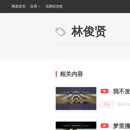
网易首页
应用
无障碍浏览
林俊贤
相关内容
我不
视频
剧说小妖 
梦里