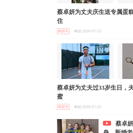
蔡卓妍为丈夫庆生送专属蛋
住
网易号
树娃 2026-07-23
蔡卓妍为丈夫过33岁生日，
蜜
网易号
树娃 2026-07-22
蔡卓妍
身，新婚老