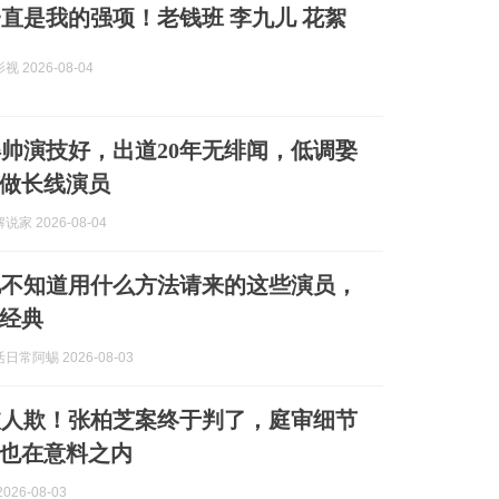
直是我的强项！老钱班 李九儿 花絮
 2026-08-04
帅演技好，出道20年无绯闻，低调娶
做长线演员
家 2026-08-04
驰不知道用什么方法请来的这些演员，
经典
常阿蜴 2026-08-03
被人欺！张柏芝案终于判了，庭审细节
也在意料之内
026-08-03