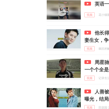
英语一
视频
花小猫影视
他长得
妻生女，争
视频
疯狂的解说
周星
一个个全是
视频
记录生活日
人善
曝光，结局
视频
田甜园 2