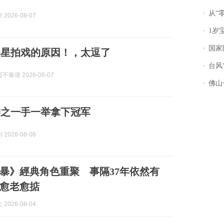
从“零风
2026-08-07
1岁宝宝碰
国家防
港星拍戏的原因！，太逗了
台风“
靠谱 2026-08-07
佛山一中学
神之一手一举拿下冠军
2026-08-06
暴》經典角色重聚 事隔37年依然有
愈老愈掂
2026-08-04