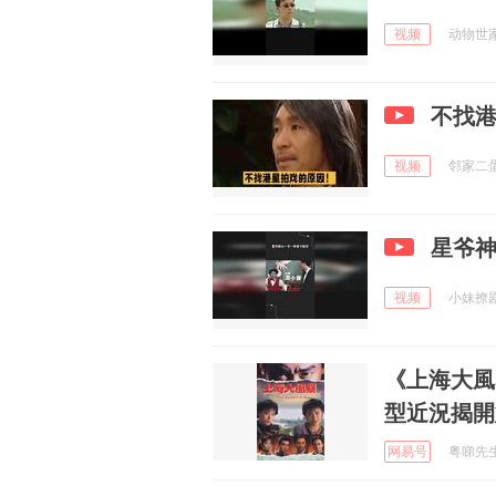
视频
动物世家 
不找
视频
邻家二蛋不
星爷
视频
小妹撩剧 
《上海大風
型近況揭開
网易号
粤睇先生 