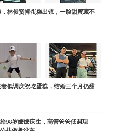
糕，林俊贤捧蛋糕出镜，一脸甜蜜藏不
夫妻低调庆祝吃蛋糕，结婚三个月仍甜
给98岁嬷嬷庆生，高管爸爸低调现
公林俊贤没在