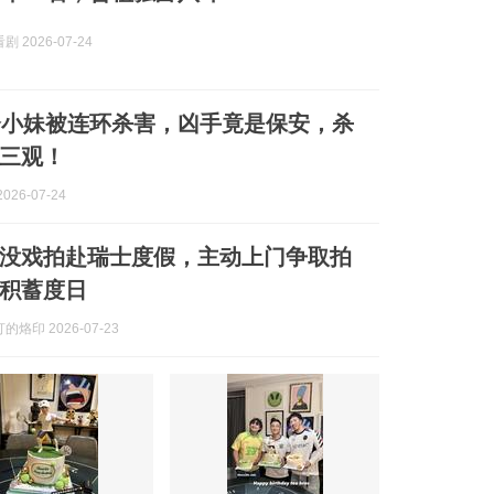
 2026-07-24
会小妹被连环杀害，凶手竟是保安，杀
三观！
026-07-24
没戏拍赴瑞士度假，主动上门争取拍
积蓄度日
烙印 2026-07-23