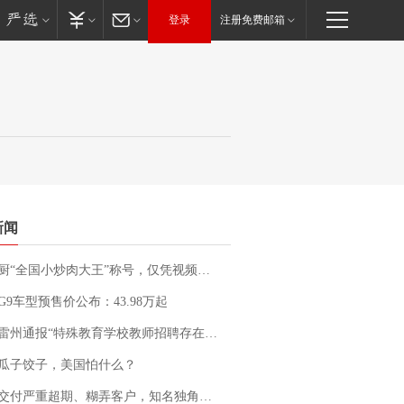
登录
注册免费邮箱
新闻
“全国小炒肉大王”称号，仅凭视频评出？中国烹饪协会回应
G9车型预售价公布：43.98万起
通报“特殊教育学校教师招聘存在违规行为”：已启动问责程序 副校长被停职
瓜子饺子，美国怕什么？
期、糊弄客户，知名独角兽车企创始人回应：都没证据，将依法采取措施，“本人长期与美国交管局保持沟通，对方表示肯定”