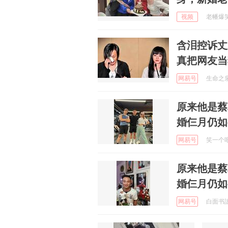
视频
老幡爆笑大
含泪控诉丈
真把网友当
网易号
生命之泉的
原来他是蔡
婚仨月仍如
网易号
笑一个吧 
原来他是蔡
婚仨月仍如
网易号
白面书誏 