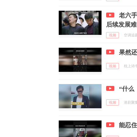
老六
后续发展难
视频
空调追剧 
果然
视频
枕上诗书闲
“什么
视频
港剧聚集区
能忍