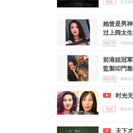
视频
若尘剪辑 
她曾是男神
过上阔太生
网易号
大眼妹妹 
前港姐冠軍
監製叩門靠
网易号
粤睇先生 
时光
视频
我在途中w
天下