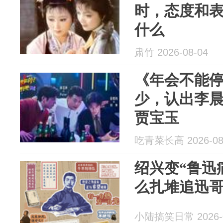
时，态度和
什么
肃竹 2026-08-04
《年会不能停
少，认出李
贾宝玉
吃青菜长高 2026-08
绍兴变“鲁迅
么扎堆追迅
小陆搞笑日常 2026-0