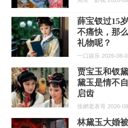
周哥一影视 2026-08
薛宝钗过15
不痛快，那
礼物呢？
一口娱乐 2026-08-0
贾宝玉和钗
黛玉是情不
启齿
徐網老表哥 2026-08
林黛玉大婚