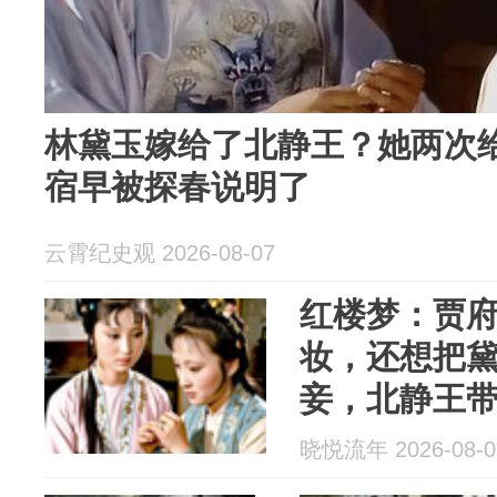
林黛玉嫁给了北静王？她两次
宿早被探春说明了
云霄纪史观 2026-08-07
红楼梦：贾
妆，还想把
妾，北静王
玉，我娶定
晓悦流年 2026-08-0