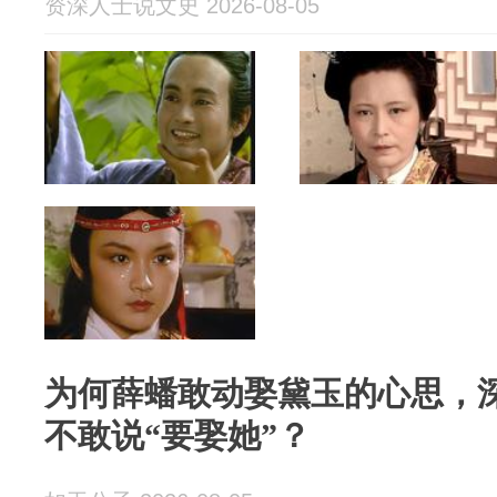
资深人士说文史 2026-08-05
为何薛蟠敢动娶黛玉的心思，
不敢说“要娶她”？