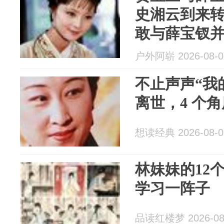
史湘云到来
敢与薛宝钗
户外阿崭 2026-08-0
不止声声“我
离世，4 个
想读经典 2026-08-0
林妹妹的12
学习一阵子
品读红楼梦 2026-08