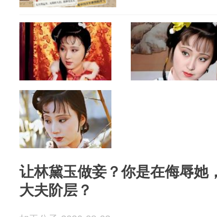
让林黛玉做妾？你是在侮辱她
大夫阶层？