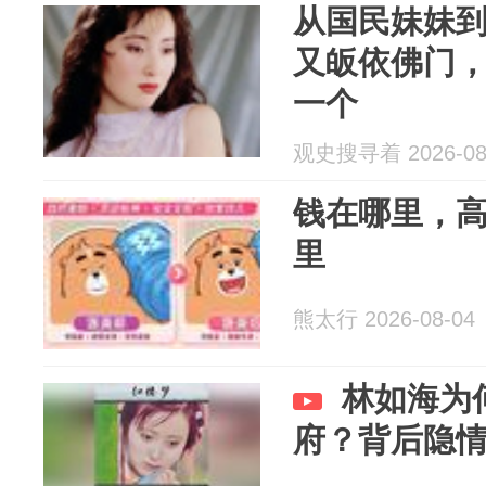
从国民妹妹
又皈依佛门，
一个
观史搜寻着 2026-08
钱在哪里，
里
熊太行 2026-08-04
林如海为
府？背后隐