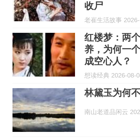
收尸
老崔生活故事 2026-0
红楼梦：两
养，为何一
成空心人？
想读经典 2026-08-0
林黛玉为何
南山老道品闲云 2026