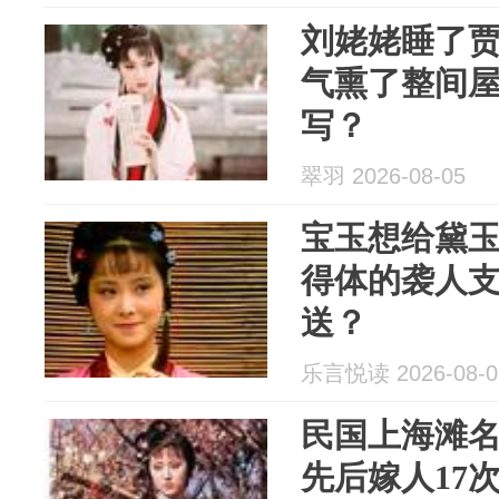
刘姥姥睡了
气熏了整间
写？
翠羽 2026-08-05
宝玉想给黛
得体的袭人
送？
乐言悦读 2026-08-0
民国上海滩
先后嫁人17