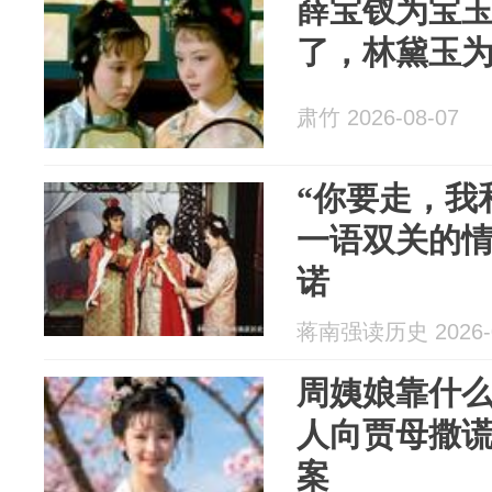
薛宝钗为宝
了，林黛玉
肃竹 2026-08-07
“你要走，我
一语双关的
诺
蒋南强读历史 2026-0
周姨娘靠什
人向贾母撒
案