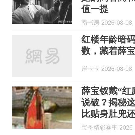
值一提
南书房 2026-08-08
红楼年龄暗
数，藏着薛
岸卡卡 2026-08-08
薛宝钗戴“红
说破？揭秘
比贴身肚兜
宝哥精彩赛事 2026-0