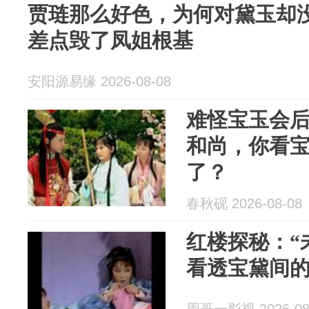
贾琏那么好色，为何对黛玉却
差点毁了凤姐根基
安阳源易缘 2026-08-08
难怪宝玉会
和尚，你看
了？
春秋砚 2026-08-08
红楼探秘：“
看透宝黛间