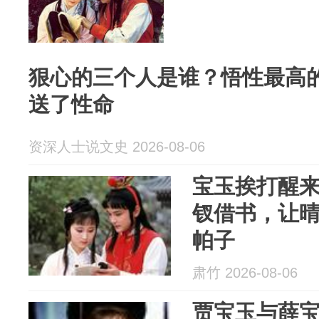
狠心的三个人是谁？悟性最高
送了性命
资深人士说文史 2026-08-06
宝玉挨打醒
钗借书，让
帕子
肃竹 2026-08-06
贾宝玉与薛