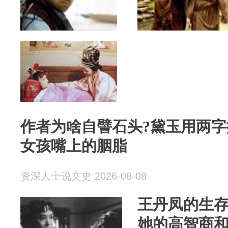
作者为啥自譬石头?黛玉用两字
女孩嘴上的胭脂
资深人士说文史 2026-08-08
王丹凤的生存
她的高智商和