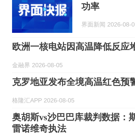
功率
界面新闻 2026-08-0
欧洲一核电站因高温降低反应
金融界 2026-08-05
克罗地亚发布全境高温红色预
格隆汇APP 2026-08-05
奥胡斯vs沙巴巴库裁判数据：
雷诺维奇执法