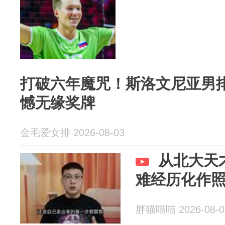
打破六年魔咒！斯洛文尼亚男
憾无缘奖牌
金毛爱女排 2026-08-03
从北大天
难经历化作
胖猫喵喵 2026-08-0