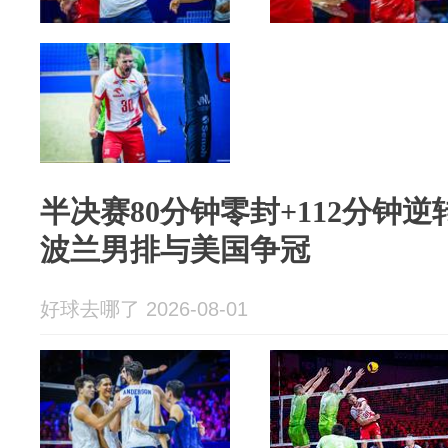
半决赛80分钟零封+112分钟逆
波兰男排与美国争冠
好球去哪了 2026-08-01