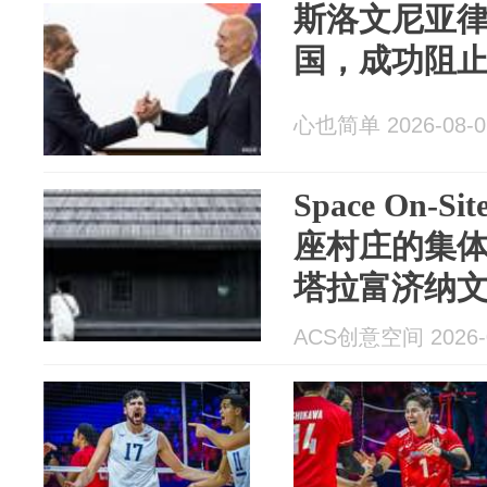
斯洛文尼亚律
国，成功阻
心也简单 2026-08-0
Space On-
座村庄的集体
塔拉富济纳
ACS创意空间 2026-0