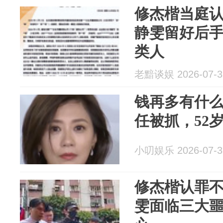
修杰楷当庭
静雯留好后
类人
老黯谈娱 2026-07-3
钱再多有什么
任被抓，52
小叨娱乐 2026-07-3
修杰楷认罪
雯面临三大