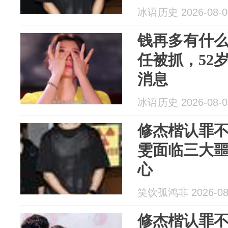
冰语历史 2026-08-0
钱再多有什
任被抓，52
消息
冰语历史 2026-08-0
修杰楷认罪
雯面临三大
心
笑饮孤鸿非 2026-08
修杰楷认罪不