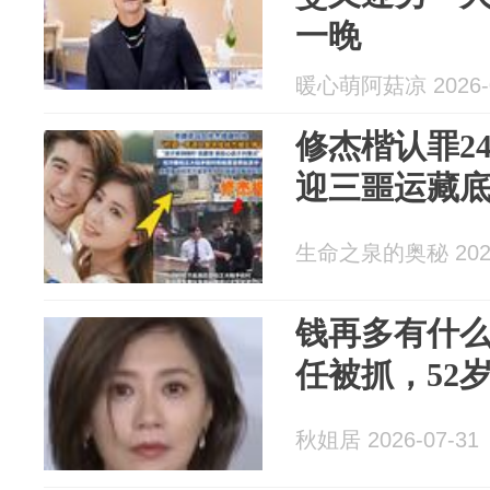
一晚
暖心萌阿菇凉 2026-0
修杰楷认罪2
迎三噩运藏
生命之泉的奥秘 2026
钱再多有什么
任被抓，52
秋姐居 2026-07-31