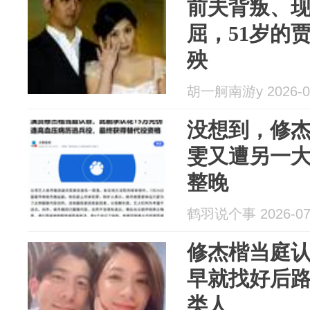
前夫背叛、
屈，51岁的
殃
胡一舸南游y 2026-0
没想到，修
雯又遭另一
整晚
鹤羽说个事 2026-07
修杰楷当庭
早就找好后
类人