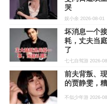
哭
娱小余 2026-08-01
坏消息一个
耗，丈夫当
了
七七自驾游 2026-08
前夫背叛、
的贾静雯，
不似少年游 2026-08