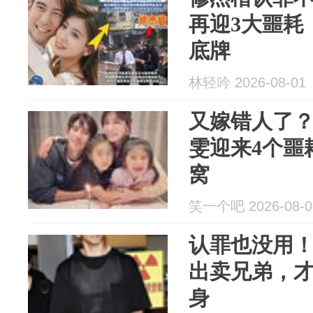
再迎3大噩耗
底牌
林轻吟 2026-08-01
又嫁错人了？
雯迎来4个噩
窝
笑一个吧 2026-08-0
认罪也没用
出卖兄弟，
身