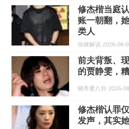
修杰楷当庭
账一朝翻，
类人
徐竦解说 2026-08-0
前夫背叛、
的贾静雯，
晓帝爱八卦 2026-08
修杰楷认罪仅
发声，其实她