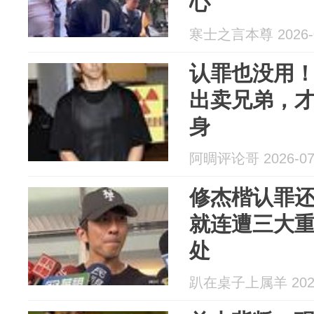
心
寒士之言本尊 2026-0
认罪也没用
出卖兄弟，
身
阿晭评论哥 2026-07
修杰楷认罪
就连遭三大
处
趴在桌子上属羊 2026