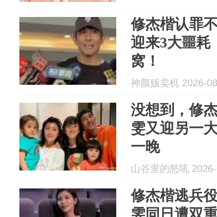
修杰楷认罪不
迎来3大噩耗
窝！
神颜贩卖机 2026-08
没想到，修
雯又迎另一
一晚
山谷里的怒吼 2026-0
修杰楷逃兵
雯同日遭双重