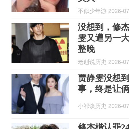
不似少年游 2026-07
没想到，修
雯又遭另一
整晚
老赳说历史 2026-07
贾静雯没想
事，终是让俩
小祁谈历史 2026-07
修杰楷认罪2