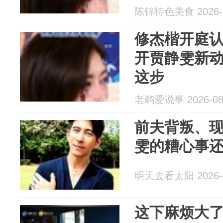
陈锌特色美食 2026-0
修杰楷开庭
开贾静雯新
这步
老鹈爱说事 2026-08
前夫背叛、现
雯的糟心事
明天去看太阳 2026-0
这下麻烦大了