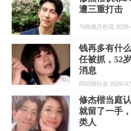
遭三重打击
与你挽月色清 2026-0
钱再多有什
任被抓，52
消息
阿绐聊社会 2026-07
修杰楷当庭
就留了一手
类人