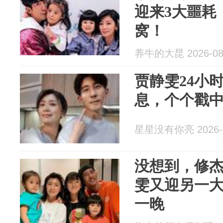
迎来3大噩耗
窝！
养牛的大昆 2026-08
贾静雯24小
息，个个戳
星星没有你亮 2026-0
没想到，修
雯又迎另一
一晚