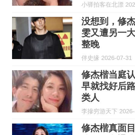
小驿拍客在北漂 2026
没想到，修
雯又遭另一
整晚
伴史缘 2026-07-31
修杰楷当庭
早就找好后
类人
李摻穷游天下 2026-0
修杰楷真面