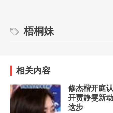
梧桐妹
相关内容
修杰楷开庭
开贾静雯新
这步