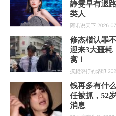
静雯早有退
类人
阿讯说天下 2026-07
修杰楷认罪不
迎来3大噩耗
窝！
摸爬滚打的烙印 2026
钱再多有什
任被抓，52
消息