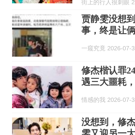
街上的行人很刺眼 202
贾静雯没想
事，终是让俩
一窥究竟 2026-07-3
修杰楷认罪2
遇三大噩耗
情感的我 2026-07-3
没想到，修
雯又迎另一