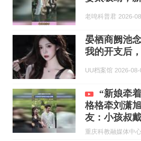
老唣科普君 2026-08
晏栖商阙池
我的开支后
UU档案馆 2026-08-
“新娘牵
格格牵刘潇
友：小孩叔
重庆科教融媒体中心 20