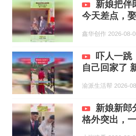
新娘把伴
今天差点，
鑫华创作 2026-08-0
吓人一跳
自己回家了 
渝派生活帮 2026-08
新娘新郎
格外突出，