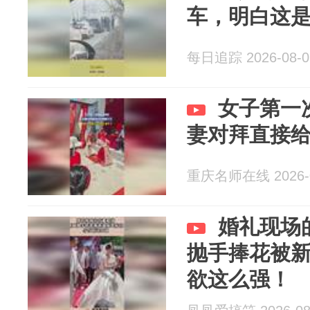
车，明白这
每日追踪 2026-08-0
女子第一
妻对拜直接
重庆名师在线 2026-0
婚礼现场
抛手捧花被
欲这么强！