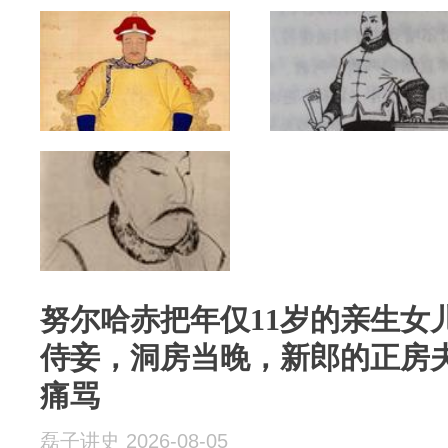
努尔哈赤把年仅11岁的亲生女
侍妾，洞房当晚，新郎的正房
痛骂
磊子讲史 2026-08-05