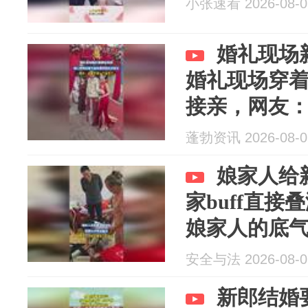
小张速看 2026-08-0
婚礼现场
婚礼现场穿
接亲，网友
了
蓬勃资讯 2026-08-0
娘家人给
家buff直
娘家人的底
安全与法 2026-08-0
新郎结婚