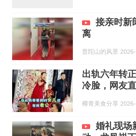
接亲时新
离
普陀山的风景 2026-0
出轨六年转
冷脸，网友
椰青美食分享 2026-0
婚礼现场