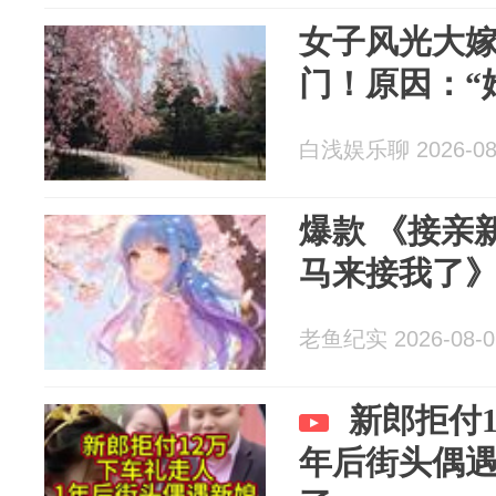
女子风光大
门！原因：“
白浅娱乐聊 2026-08
爆款 《接亲
马来接我了
老鱼纪实 2026-08-0
新郎拒付
年后街头偶