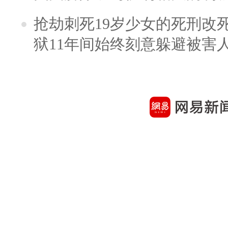
抢劫刺死19岁少女的死刑改
狱11年间始终刻意躲避被害