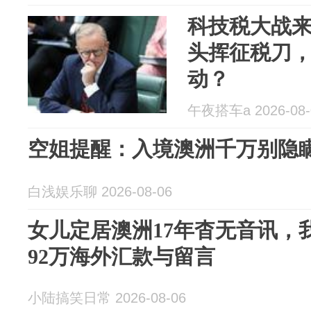
科技税大战
头挥征税刀
动？
午夜搭车a 2026-08-
空姐提醒：入境澳洲千万别隐
白浅娱乐聊 2026-08-06
女儿定居澳洲17年杳无音讯，我
92万海外汇款与留言
小陆搞笑日常 2026-08-06