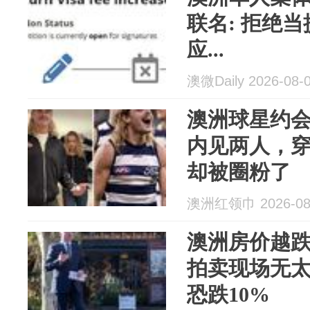
联名: 拒绝当
应...
澳微Daily 2026-08-
澳洲球星约会
内见两人，
却被圈粉了
澳洲红领巾 2026-08
澳洲房价越
拍卖现场无
恐跌10%