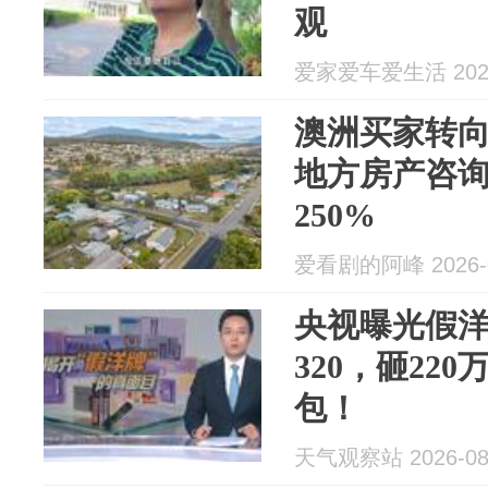
观
爱家爱车爱生活 2026
澳洲买家转向
地方房产咨
250%
爱看剧的阿峰 2026-0
央视曝光假洋
320，砸22
包！
天气观察站 2026-08