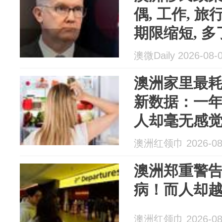
偶, 工作, 
期限缩短, 多
留澳更难
澳微Daily 2026-08-
澳洲家里最
新数据：一年烧
人却毫无感
澳洲红领巾 2026-08
澳洲郑重警
病！而人却
澳洲红领巾 2026-08