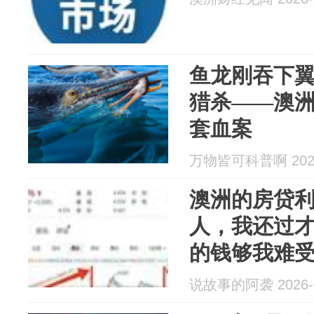
鱼龙刚吞下
猎杀——澳
套血案
万物皆可科普啊 2026
澳洲的房贷
人，我还过
的钱够我难
说故事的阿袭 2026-0