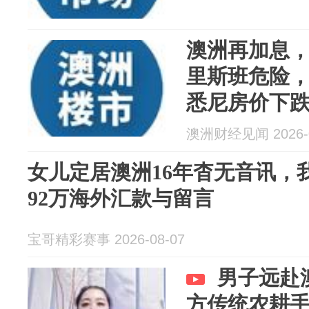
澳洲再加息
里斯班危险，
悉尼房价下
澳洲财经见闻 2026-0
女儿定居澳洲16年杳无音讯，我
92万海外汇款与留言
宝哥精彩赛事 2026-08-07
男子远赴
方传统农耕