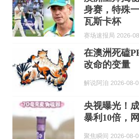
身赛，特殊一
瓦斯卡杯
赛场速报局 2026-08
在澳洲死磕P
改命的变量
解说阿洎 2026-08-0
央视曝光！成本
暴利10倍，
聚焦瞬间 2026-08-0