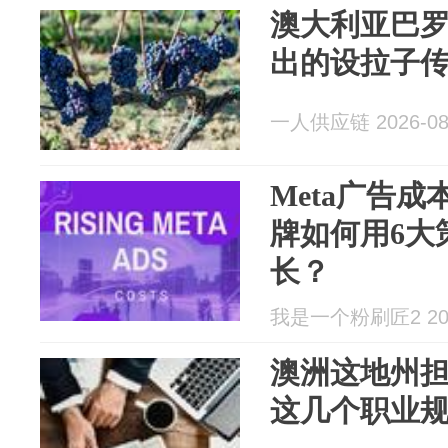
澳大利亚巴
出的设拉子
一人供应链 2026-08
Meta广告成
牌如何用6大
长？
我是一个粉刷匠2 2026
澳洲这地州担
这几个职业