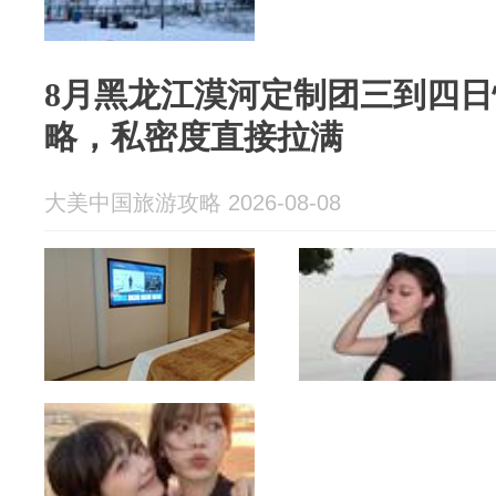
8月黑龙江漠河定制团三到四
略，私密度直接拉满
大美中国旅游攻略 2026-08-08