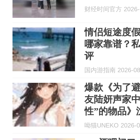
财经时间官方 2026-0
情侣短途度
哪家靠谱？
评
国内游指南 2026-08
爆款《为了
友陆妍声家中
性”的物品》
许澄
呦猫UNEKO 2026-0