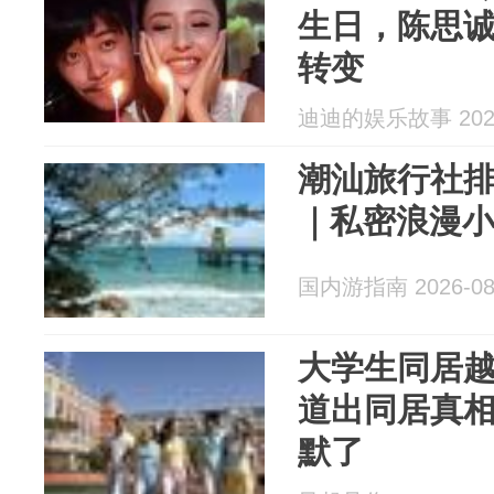
生日，陈思
转变
迪迪的娱乐故事 2026
潮汕旅行社
｜私密浪漫
国内游指南 2026-08
大学生同居越
道出同居真
默了