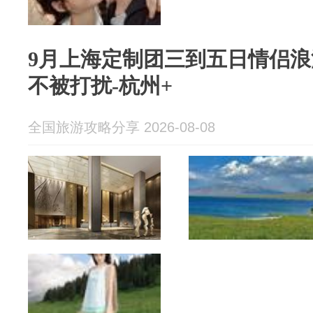
9月上海定制团三到五日情侣
不被打扰-杭州+
全国旅游攻略分享 2026-08-08