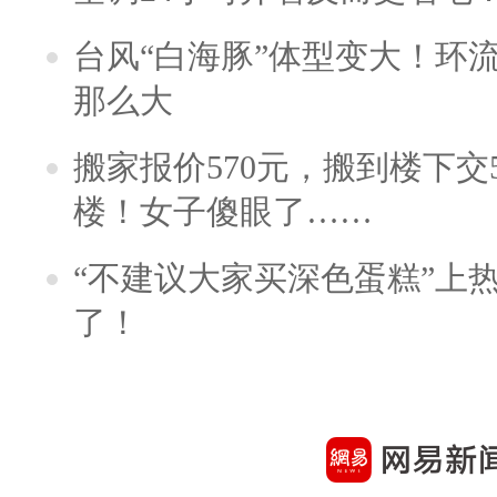
台风“白海豚”体型变大！环流
那么大
搬家报价570元，搬到楼下交5
楼！女子傻眼了……
“不建议大家买深色蛋糕”上
了！