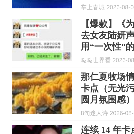
店承认严重
掌上春城 2026-08-0
【爆款】《
去女友陆妍
用“一次性”
声 夏燃 许澄
哒哒世界看 2026-08
那仁夏牧场
卡点（无光
圆月氛围感
8句迷人诗 2026-08-
连续 14 年卡