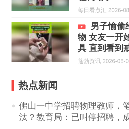
每日看点汇 2026-08
男子愉偷
物 女友一开
具 直到看到
蓬勃资讯 2026-08-0
热点新闻
佛山一中学招聘物理教师，笔
汰？教育局：已叫停招聘，