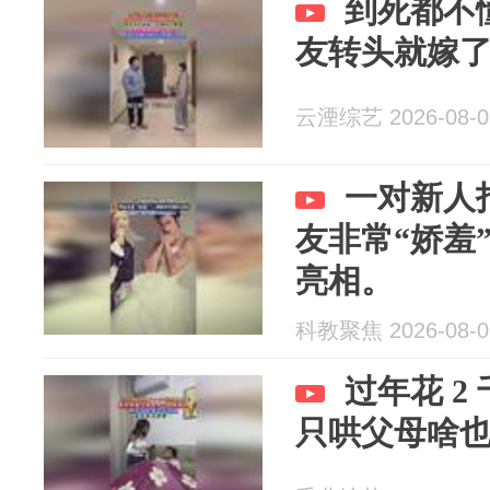
到死都不
友转头就嫁
云湮综艺 2026-08-0
一对新人
友非常“娇羞
亮相。
科教聚焦 2026-08-0
过年花 2
只哄父母啥