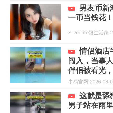
男友币新
一币当钱花
SilverLife银生活家 2
情侣酒店
闯入，当事
伴侣被看光
半岛官网 2026-08-0
这就是舔
男子站在雨