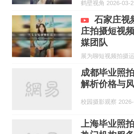
醒来还不走
鹤壁视角 2026-03-2
石家庄视
庄拍摄短视
媒团队
展为聊短视频拍摄运营 2
成都毕业照
解析价格与
校园摄影观察 2026-0
上海毕业照