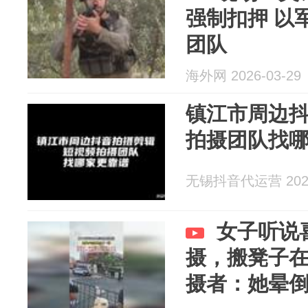
强制扣押 以
团队
海外网 2026-03-29
镇江市周边
拍摄团队找
无锡抖音代运营 2026
女子听说
摄，搬凳子
摄者：她晕倒