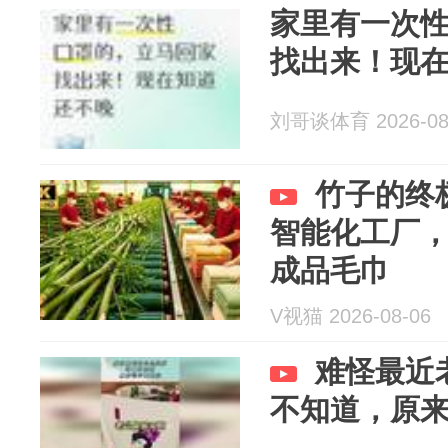
家里有一次
找出来！现
刘哥谈体育 2026-08
竹子的终
智能化工厂
成品毛巾
V视猫 2026-08-06
难怪最近
不知道，原