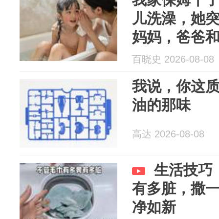
儿洗澡，她
妈妈，爸爸
玩“打针”，
百晓史 2026-08-08
掉进了水里
我说，你这
油的那味
高达 2026-08-08
生活技巧
有多脏，撒
净如新