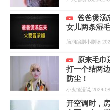
爸爸煲汤
女儿两条湿
脑洞编剧小剧场 2026
原来毛巾
打一个结两
防尘！
小鬼怪漫说 2026-08
开空调时，房