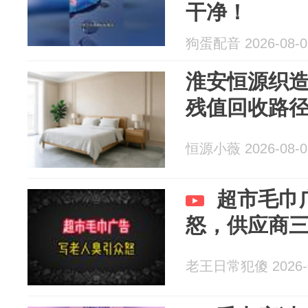
干净！
狗蛋配音 2026-08-0
淮安恒源织
残值回收路
恒源小薇 2026-08-0
超市毛巾
怒，供应商
老王日常犯傻 2026-0