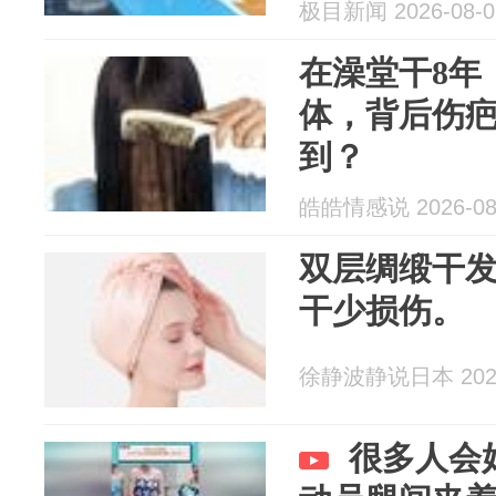
百次，13年
极目新闻 2026-08-0
在澡堂干8年
体，背后伤
到？
皓皓情感说 2026-08
双层绸缎干
干少损伤。
徐静波静说日本 2026
很多人会