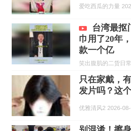
爱吃西瓜的力量 2026
台湾最抠
巾用了20年
款一个亿
笑出腹肌的二货日常 20
只在家戴，
发片吗？这
优雅清风2 2026-08-
别混淆！擦