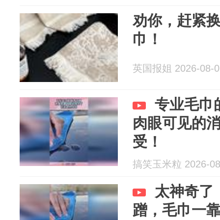
劝你，赶紧
巾！
英国报姐 2026-08-0
专业毛巾
肉眼可见的
受！
搞笑玉米粒 2026-08
太神奇了
蹭，毛巾一