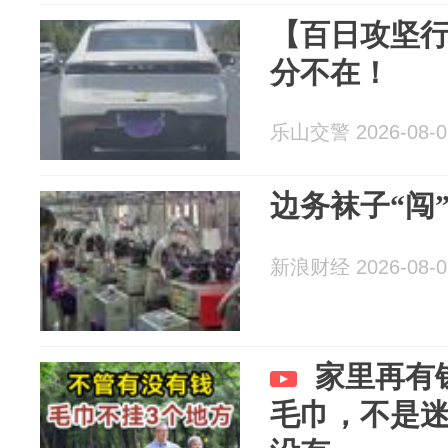
【百日攻坚行
分不在！
乐山交警 2026-08-0
边务袜子“闯
新浪财经 2026-08-0
家里再有
毛巾，不是