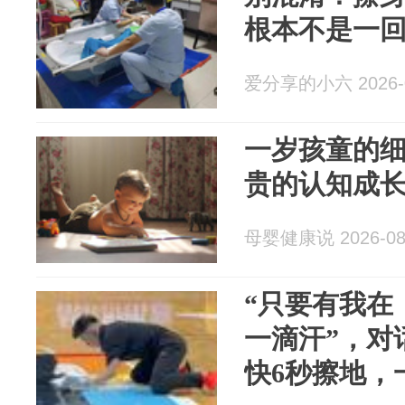
根本不是一
爱分享的小六 2026-0
一岁孩童的
贵的认知成
母婴健康说 2026-08
“只要有我在
一滴汗”，对
快6秒擦地，