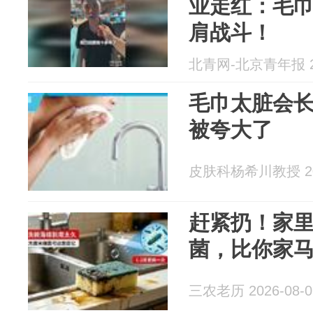
业走红：毛
肩战斗！
北青网-北京青年报 20
毛巾太脏会
被夸大了
皮肤科杨希川教授 202
赶紧扔！家里
菌，比你家
三农老历 2026-08-0