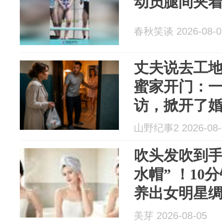
动员腿间夹
春秋笑谈 2026-08-0
丈夫说去工
蜜家开门：
访，掀开了
山野纪事2 2026-08-
吹头发吹到手
水帽” ！1
养出女明星
美芽 2026-08-05