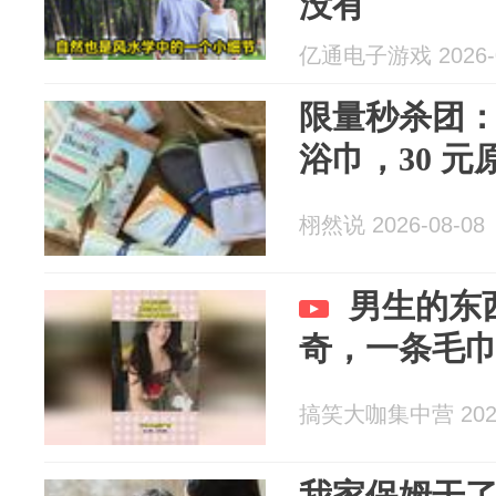
没有
亿通电子游戏 2026-0
限量秒杀团：
浴巾，30 
栩然说 2026-08-08
男生的东
奇，一条毛
搞笑大咖集中营 2026
我家保姆干了