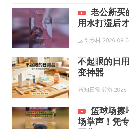
老公新买
用水打湿后
达哥乡村 2026-08-0
不起眼的日
变神器
省知日常指南 2026-0
篮球场擦
场掌声！凭专