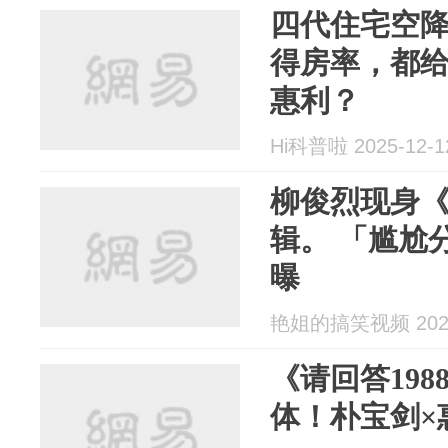
四代住宅空降
得房率，都
惠利？
Hi科普啦 2025-12-1
柳俊烈现身《1
辑。 「尴尬
曝
艳姐的搞笑视频 2025
《请回答19
体！朴宝剑×