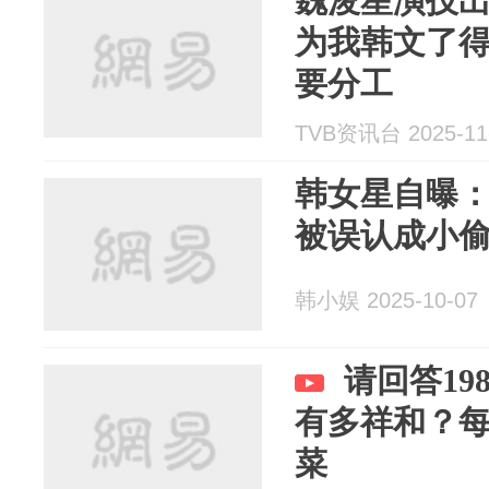
魏浚笙演技
为我韩文了得
要分工
TVB资讯台 2025-11
韩女星自曝
被误认成小
韩小娱 2025-10-07
请回答19
有多祥和？
菜