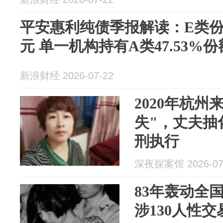
平安惠利纯债季报解读：E类份额
元 单一机构持有A类47.53%份
新浪财经 2026-07-22
2020年杭
失"，丈夫抽
刑执行
深夜探案馆 2026-07
83年轰动全
涉130人性交