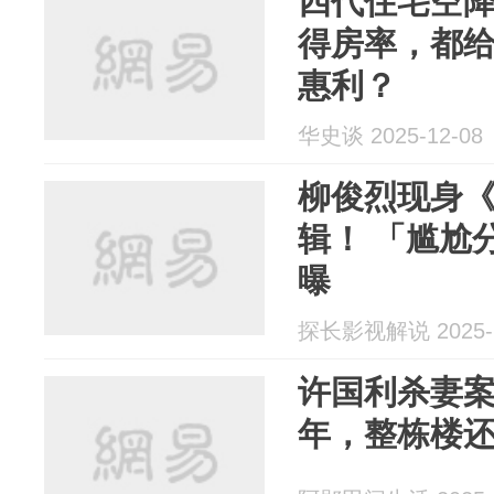
四代住宅空降
得房率，都
惠利？
华史谈 2025-12-08
柳俊烈现身《1
辑！ 「尴尬
曝
探长影视解说 2025-1
许国利杀妻案
年，整栋楼