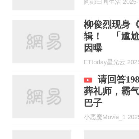
阿鄖田间生活 2025-1
柳俊烈现身《1
辑！ 「尴
因曝
ETtoday星光云 2025
请回答19
葬礼师，霸
巴子
小恶魔Movie_1 2025