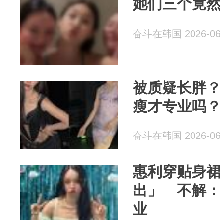
她们三个竟
奋斗在韩国 2026-06
被质疑长胖
瘦才专业吗
奋斗在韩国 2026-06
惠利穿贴身
出」 不解
业