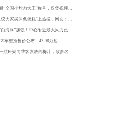
“全国小炒肉大王”称号，仅凭视频评出？中国烹饪协会回应
建议大家买深色蛋糕”上热搜，网友：天塌了！
白海豚”加强！中心附近最大风力已达15级 最新研判
G9车型预售价公布：43.98万起
客发放西梅汁，致多名乘客在飞行途中排队上厕所！乘客：机上100多人只有2个厕所；客服回应：并非每架飞机都会发放西梅汁