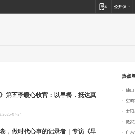
热点
佛山一中学
》第五季暖心收官：以早餐，抵达真
空调
太阳
2025-07-24
搬家报
卷，做时代心事的记录者｜专访《早
广东雷州