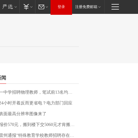
登录
注册免费邮箱
新闻
招聘物理教师，笔试前13名均遭淘汰？教育局：已叫停招聘，成立调查组全面核查
24小时开着反而更省电？电力部门回应
表面最高分辨率图像来了
价570元，搬到楼下交5060元才肯搬上楼！女子傻眼了……
通报“特殊教育学校教师招聘存在违规行为”：已启动问责程序 副校长被停职