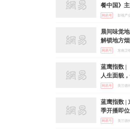
餐中国》主
网易号
影视产业观
晨间味觉地
解锁地方烟
网易号
东南卫视 
蓝鹰指数 
人生面貌，
网易号
美兰德传播
蓝鹰指数 
季开播即位
网易号
美兰德传播