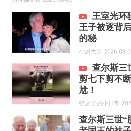
王室光环
王子被逐背
的秘
小厨大凯 2026-08-0
查尔斯三
剪七下剪不
尬！
铲屎官的小日常 2026
查尔斯三世“
老国王的袜