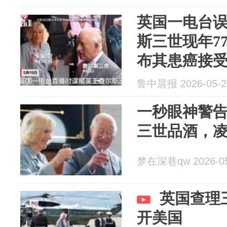
英国一电台
斯三世现年77
布其患癌接
鲁中晨报 2026-05-2
一秒眼神警
三世品酒，
梦在深巷qw 2026-05
英国查理
开美国