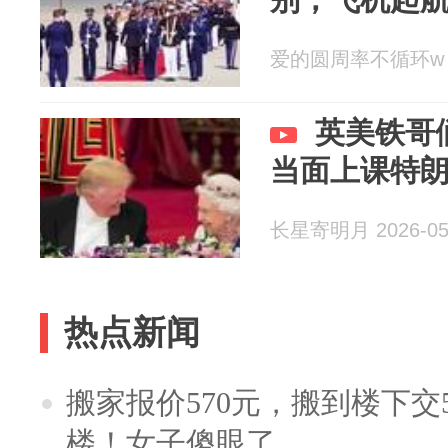
爱的圆周率不循环w 20
英美铁哥
当面上课特
长星寄明月 2026-05
热点新闻
搬家报价570元，搬到楼下交5
楼！女子傻眼了……