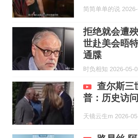
简简单单的说 2026-0
拒绝就会遭
世赴美会晤
通牒
时负相知 2026-05-0
查尔斯三
普：历史访
天镜云生m 2026-05