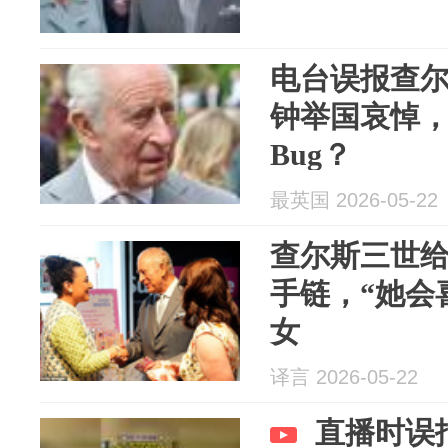
电台误报查尔
钟举国哀悼
Bug？
最英国 2026-05-22
查尔斯三世给
手链，“她会
女
译言 2026-05-22
直播时误