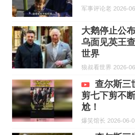
军事评论老 2026-06
大鹅停止公
乌面见英王查
世界
狼叔看世界 2026-06
查尔斯三
剪七下剪不
尬！
爆笑馆长 2026-06-0