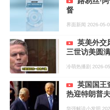
路易丝·
督
界面新闻 2026-05-0
英美外交
三世访美圆
冷萌热播剧 2026-05
英国国王
热迎特朗普
华强解说小发明 2026