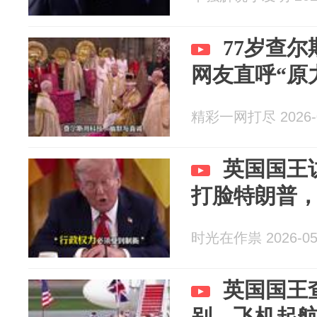
77岁查
网友直呼“原
精彩一网打尽 2026-0
英国国王
打脸特朗普
时光在作祟 2026-05
英国国王
别，飞机起