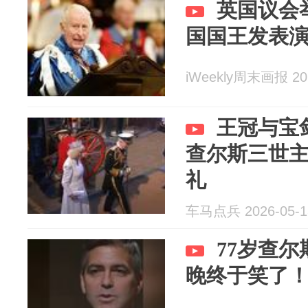
英国议会
国国王发表
iWeekly周末画报 202
王冠与宝
查尔斯三世
礼
车马点兵 2026-05-1
77岁查
晚终于笑了