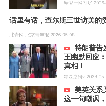
精彩一网打尽 2026-0
话里有话，查尔斯三世访美的
北青网-北京青年报 2026-05-08
特朗普告
王幽默回应
真相！
精灵之舞z 2026-05-
美英关系
这一句嘲讽