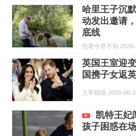
哈里王子沉
动发出邀请
底线
悦君兮君不知 2026-0
英国王室迎
国携子女返
主宰稳场 2026-06-2
凯特王妃
孩子困惑在