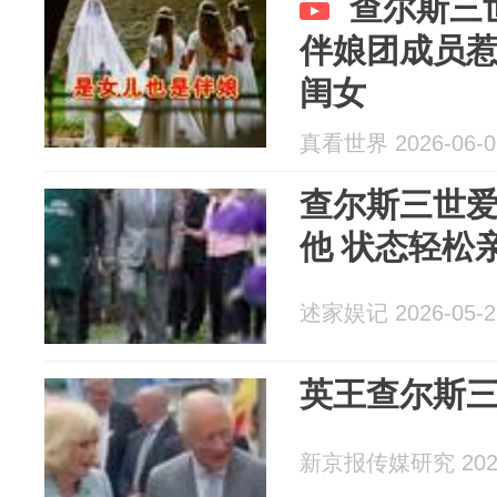
查尔斯三
伴娘团成员
闺女
真看世界 2026-06-0
查尔斯三世
他 状态轻松
述家娱记 2026-05-2
英王查尔斯三
新京报传媒研究 2026