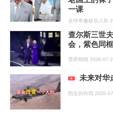
一课
全球奇趣娱乐八卦 202
查尔斯三世
会，紫色同
墨薷桃桃 2026-07-2
未来对华
陌生的你我 2026-07