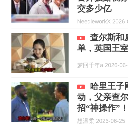
交多少亿
NeedleworkX 2026-
查尔斯和
单，英国王
梦回千年a 2026-06-
哈里王子
动，父亲查
招“神操作”
想温柔 2026-06-25