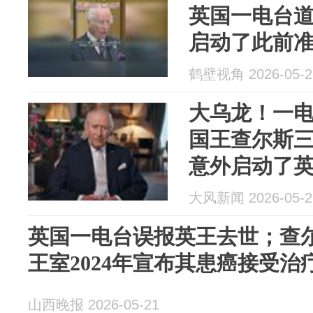
英国一电台道
启动了此前
尔斯三世登
鹤壁视角 2026-05-2
症，此前透露
大乌龙！一
应良好”
国王查尔斯三
意外启动了
大风新闻 2026-05-2
英国一电台误报英王去世；查尔
王室2024年宣布其患癌接受治
山西晚报 2026-05-21