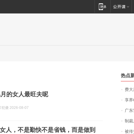
热点
费大厨
几月的女人最旺夫呢
享界
傻 2026-08-07
广东雷州
制裁
女人，不是勤快不是省钱，而是做到
被传交付严重超