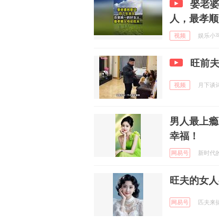
娶老
人，最孝顺
视频
娱乐小可爱
旺前夫
视频
月下谈诗词
男人最上瘾
幸福！
网易号
新时代的两
旺夫的女人
网易号
匹夫来搞笑