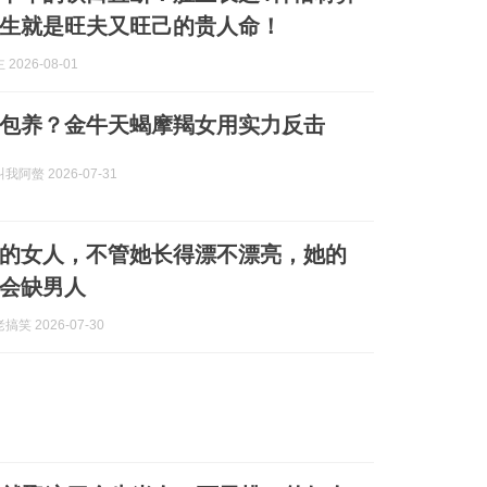
生就是旺夫又旺己的贵人命！
2026-08-01
包养？金牛天蝎摩羯女用实力反击
阿螫 2026-07-31
的女人，不管她长得漂不漂亮，她的
会缺男人
笑 2026-07-30