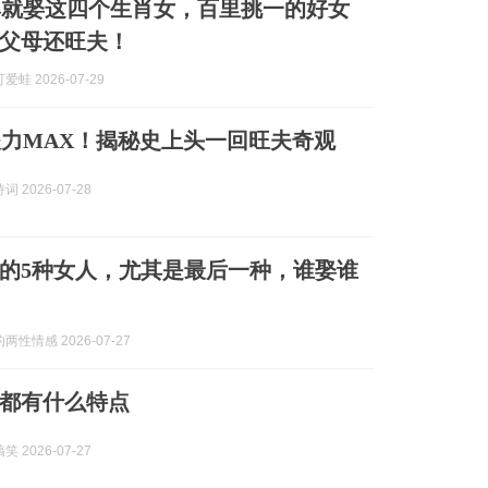
婆就娶这四个生肖女，百里挑一的好女
父母还旺夫！
蛙 2026-07-29
力MAX！揭秘史上头一回旺夫奇观
 2026-07-28
的5种女人，尤其是最后一种，谁娶谁
性情感 2026-07-27
都有什么特点
 2026-07-27