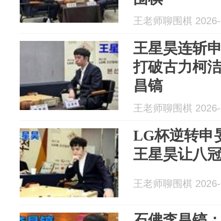
王老师聊围棋 2026-0
王星昊连斩
打破古力柯
昌镐
王老师聊围棋 2026-0
LG杯逆转申
王星昊让八
王老师聊围棋 2026-0
石佛李昌镐：