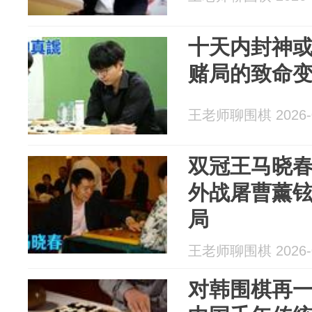
十天内封神
赌局的致命
王老师聊围棋 2026-0
双冠王马晓
外战屠曹薰铉
局
王老师聊围棋 2026-0
对韩围棋再