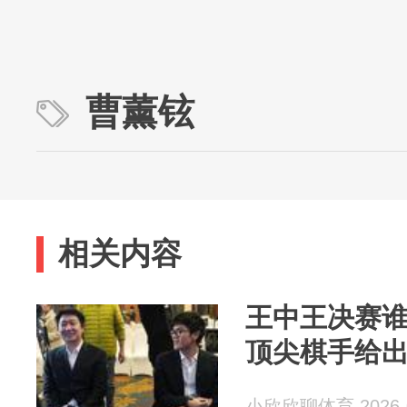
曹薰铉
相关内容
王中王决赛
顶尖棋手给
小欣欣聊体育 2026-0