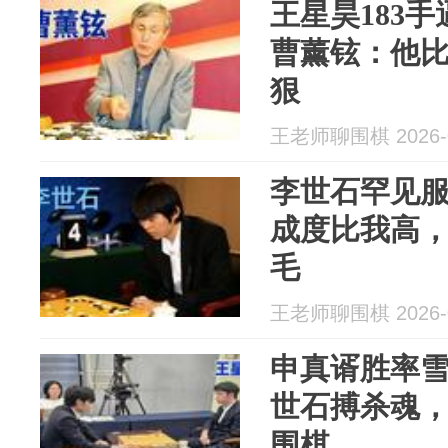
王星昊183
曹薰铉：他
狠
王老师聊围棋 2026-0
李世石罕见
成度比我高
毛
王老师聊围棋 2026-0
申真谞胜率
世石搏杀魂，
围棋