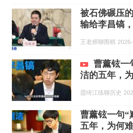
被石佛碾压
输给李昌镐
王老师聊围棋 2026-0
曹薰铉一
洁的五年，
霞绮江练聊历史 2026
曹薰铉一句“
五年，为何