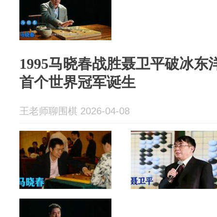
1995马晓春战胜聂卫平破冰
首个世界冠军诞生
王老师聊围棋 2026-04-08