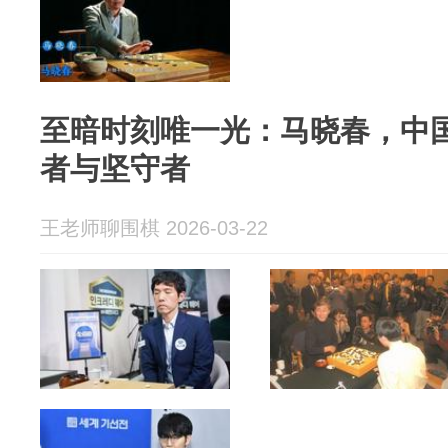
至暗时刻唯一光：马晓春，中
者与坚守者
王老师聊围棋 2026-03-22