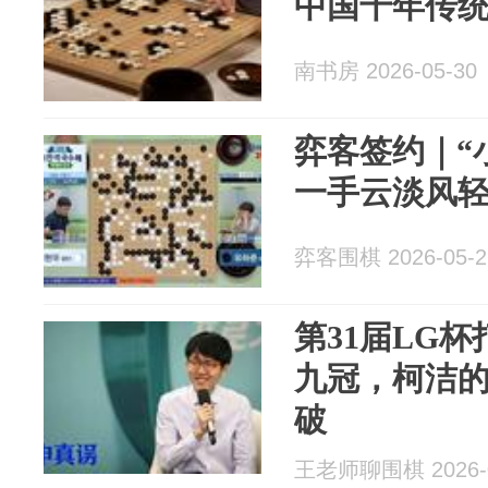
中国千年传
南书房 2026-05-30
弈客签约｜“
一手云淡风
弈客围棋 2026-05-2
第31届LG
九冠，柯洁的
破
王老师聊围棋 2026-0