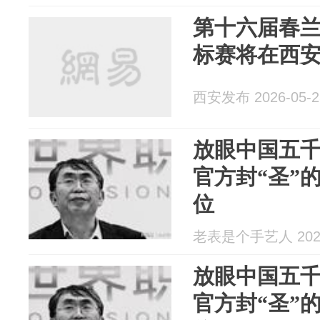
第十六届春
标赛将在西
西安发布 2026-05-2
放眼中国五
官方封“圣”
位
老表是个手艺人 2026
放眼中国五
官方封“圣”