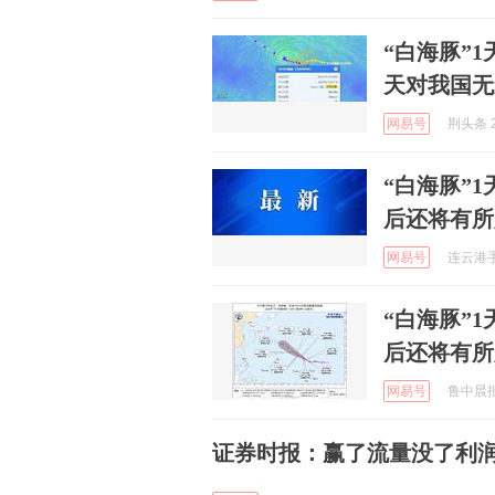
“白海豚”
天对我国无
网易号
荆头条 2
“白海豚”
后还将有所
网易号
连云港手机
“白海豚”
后还将有所
网易号
鲁中晨报 
证券时报：赢了流量没了利润