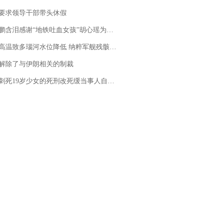
要求领导干部带头休假
地铁吐血女孩”胡心瑶为嫣然天使捐99999元：这份捐赠太沉重，尊重其捐赠意愿，个人向胡心瑶和她的病友之家各捐赠99999元
高温致多瑙河水位降低 纳粹军舰残骸重见天日
解除了与伊朗相关的制裁
19岁少女的死刑改死缓当事人自述：出狱11年间始终刻意躲避被害人家属