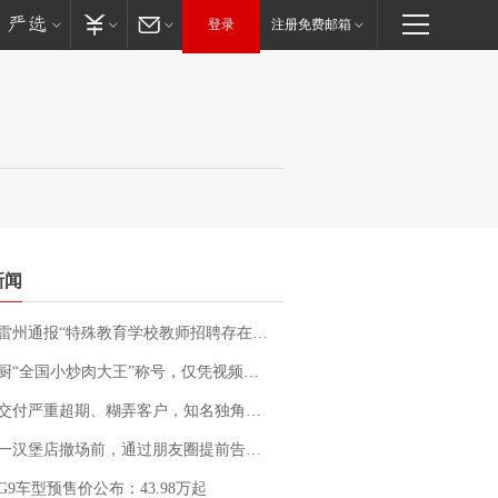
登录
注册免费邮箱
新闻
通报“特殊教育学校教师招聘存在违规行为”：已启动问责程序 副校长被停职
“全国小炒肉大王”称号，仅凭视频评出？中国烹饪协会回应
期、糊弄客户，知名独角兽车企创始人回应：都没证据，将依法采取措施，“本人长期与美国交管局保持沟通，对方表示肯定”
撤场前，通过朋友圈提前告知逐一退费，有顾客仅剩1元也全被退回，分文不少；顾客：言而有信，让人感动
G9车型预售价公布：43.98万起