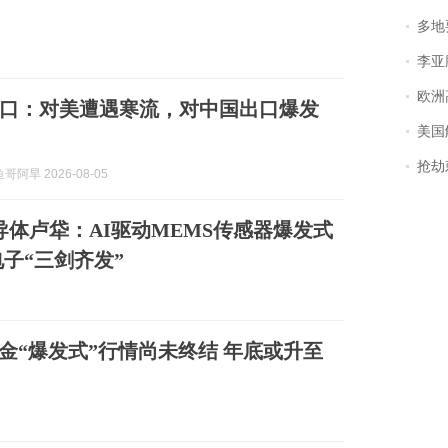
多地
李亚鹏含泪感谢“
欧洲
口：对美遭遇寒流，对中国出口爆发
美国
抢劫刺死
阿旱 2026-08-05
半导体卢牮：AI驱动MEMS传感器爆发式
子“三剑齐发”
：黄金“爆发式”行情尚未终结 年底或升至