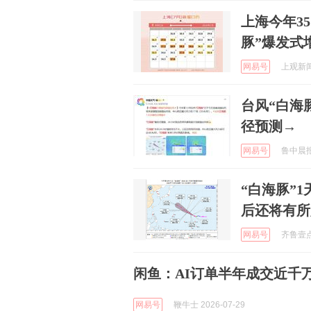
上海今年3
豚”爆发式
网易号
上观新闻 
台风“白海
径预测→
网易号
鲁中晨报 
“白海豚”
后还将有所
网易号
齐鲁壹点 
闲鱼：AI订单半年成交近千万
网易号
鞭牛士 2026-07-29