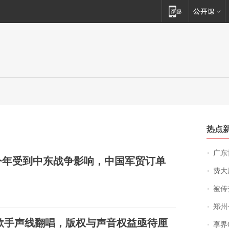
热点
广东雷州
今年受到中东战争影响，中国军贸订单
费大厨
被传交付严重超
郑州一汉堡店
仿歌手声线翻唱，版权与声音权益亟待厘
享界