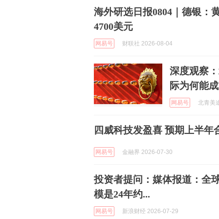
海外研选日报0804｜德银：
4700美元
网易号
财联社 2026-08-04
深度观察：
际为何能成
网易号
北青美途旅
四威科技发盈喜 预期上半年合
网易号
金融界 2026-07-30
投资者提问：媒体报道：全球
模是24年约...
网易号
新浪财经 2026-07-29