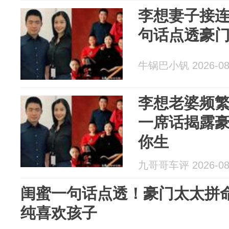
李想妻子接
句话点透豪
牛锅巴小钒 2026-08
李想老婆频
一席话揭露
你生
九哥哥车评 2026-08
闺蜜一句话点透！豪门太太拼
纯喜欢孩子