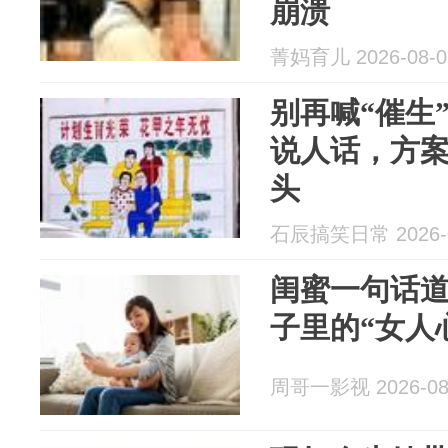
崩溃
菁妈育儿 2026-08-0
别再喊“催生
说人话，方
头
石辰搞笑日常 2026-0
闺蜜一句话
子里的“女人
周哥一影视 2026-08