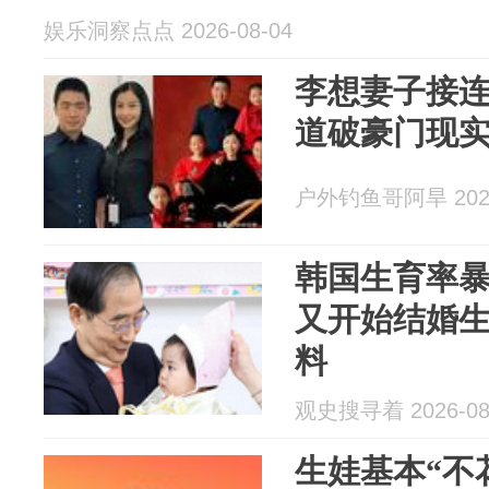
娱乐洞察点点 2026-08-04
李想妻子接
道破豪门现
户外钓鱼哥阿旱 2026
韩国生育率
又开始结婚
料
观史搜寻着 2026-08
生娃基本“不