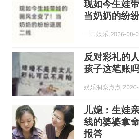
现如今生娃
当奶奶的纷
一口娱乐 2026-08-0
反对彩礼的
孩子这笔账
娱乐洞察点点 2026-0
儿媳：生娃
线的婆婆拿
报答