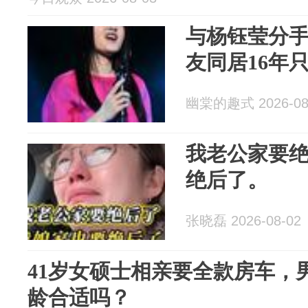
与杨钰莹分手
友同居16年
幽棠的趣式 2026-08
我老公家要
绝后了。
张晓磊 2026-08-02
41岁女硕士相亲要全款房车，
龄合适吗？