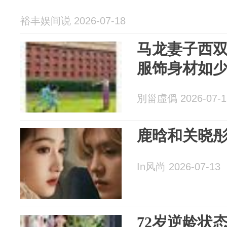
裕丰娱间说 2026-07-18
马龙妻子西
服饰身材如
別甾虛僞 2026-07-1
鹿晗和关晓
In风尚 2026-07-13
72岁逆龄状