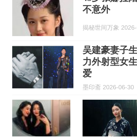
不意外
揭秘世间万象 2026-0
吴建豪妻子
力外射型女
爱
墨印斋 2026-06-30