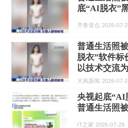
底“AI脱衣”
齐鲁壹点 2026-07-2
普通生活照被
脱衣”软件标
以技术交流为
费入群购买，
大风新闻 2026-07-2
衣”黑色产业
央视起底“A
普通生活照
IT之家 2026-07-28