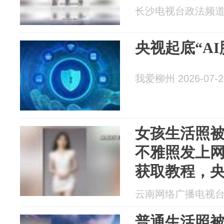
长沙电视台政法频道 20
央视起底“A
我爱柳州 2026-07-2
女孩生活照被
不雅照发上
获取教程，央
色产业链
云南网络广播电视台 20
普通生活照