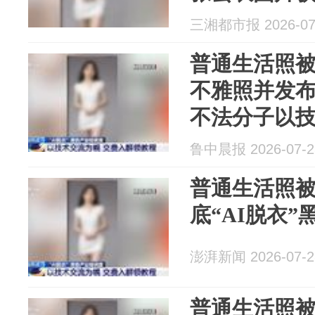
底“AI脱衣”
三湘都市报 2026-07
普通生活照被
不雅照并发
不法分子以
招“学员”付
鲁中晨报 2026-07-2
人：很恶心
普通生活照
底“AI脱衣”
澎湃新闻 2026-07-2
普通生活照