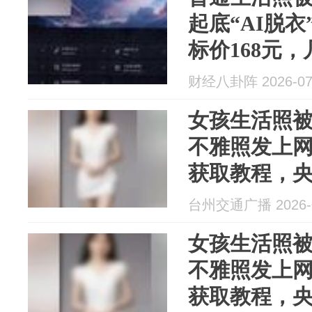
起底“AI脱
标价168元
费购买
财经八卦阵 2026-07
女孩生活照被
不雅照发上
获取教程，央
色产业链
台州交通广播 2026-0
女孩生活照被
不雅照发上
获取教程，央