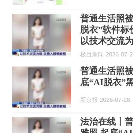
普通生活照被
脱衣”软件标
以技术交流为
费入群购买，
极目新闻 2026-07-2
衣”黑色产业
普通生活照被
底“AI脱衣”
新京报 2026-07-28
法治在线丨
雅照 起底“A