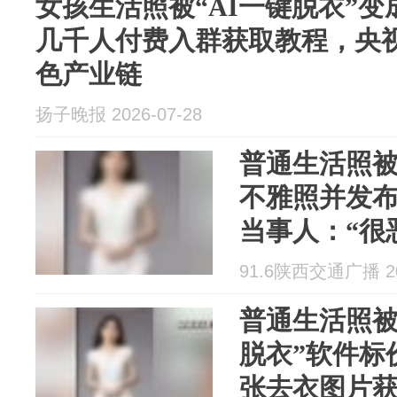
女孩生活照被“AI一键脱衣”
几千人付费入群获取教程，央视
色产业链
扬子晚报 2026-07-28
普通生活照被
不雅照并发
当事人：“很
心！”央视起
91.6陕西交通广播 202
业链
普通生活照被
脱衣”软件标
张去衣图片