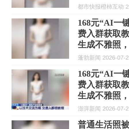
色产业链
都市快报橙柿互动 202
168元“AI
费入群获取
生成不雅照
索……这条
蓬勃新闻 2026-07-2
168元“AI
费入群获取
生成不雅照
索……这条
澎湃新闻 2026-07-2
普通生活照被