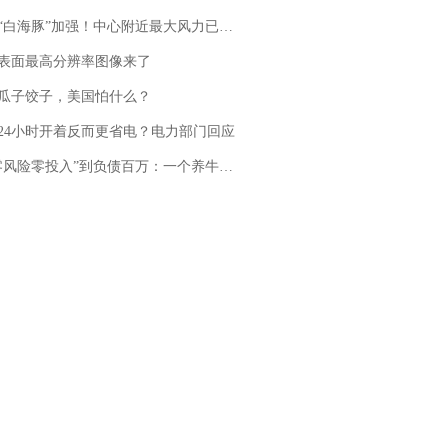
白海豚”加强！中心附近最大风力已达15级 最新研判
表面最高分辨率图像来了
瓜子饺子，美国怕什么？
24小时开着反而更省电？电力部门回应
险零投入”到负债百万：一个养牛项目崩盘后，谁该为农户的贷款买单丨红星调查