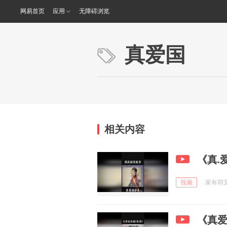
网易首页
应用
无障碍浏览
真爱国
相关内容
《真.
视频
家有萌宠宠
《真爱