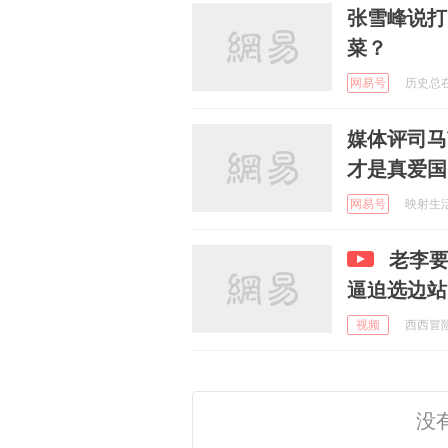
张雪峰说打
菜？
网易号
历史总在押
媒体评司马
才是真爱国
网易号
映射生活的
老李
逼迫选边站
视频
西西冒险记
没