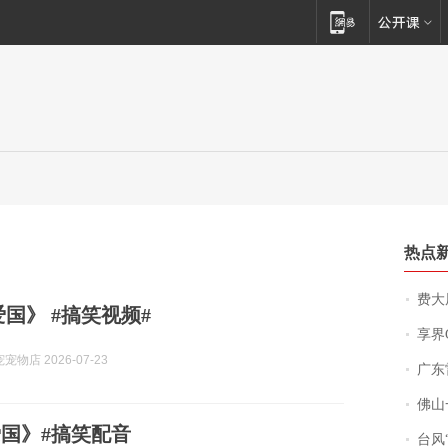
热点
费大厨
爱国》 #搞笑视频#
享界
物店 2026-07-23
广东雷州
佛山一中学
国》#搞笑配音
台风“