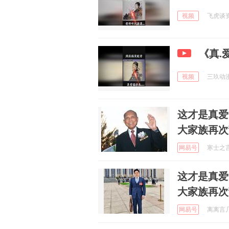
视频
飞虎谈资讯
视频
三玖动漫推
这才是真爱
大家族再次
网易号
寒士之言本
这才是真爱
大家族再次
网易号
离离言几许