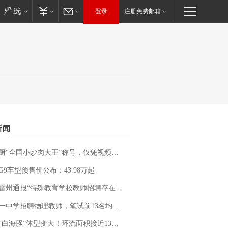
登录
注册免费邮箱
新闻
“全国小炒肉大王”称号，仅凭视频评出？中国烹饪协会回应
G9车型预售价公布：43.98万起
通报“特殊教育学校教师招聘存在违规行为”：已启动问责程序 副校长被停职
招聘物理教师，笔试前13名均遭淘汰？教育局：已叫停招聘，成立调查组全面核查
白海豚”体型变大！环流面积接近13个浙江那么大