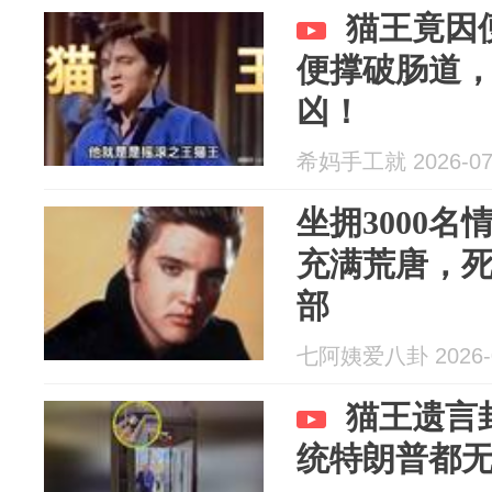
猫王竟因
便撑破肠道
凶！
希妈手工就 2026-07
坐拥3000
充满荒唐，
部
七阿姨爱八卦 2026-0
猫王遗言
统特朗普都