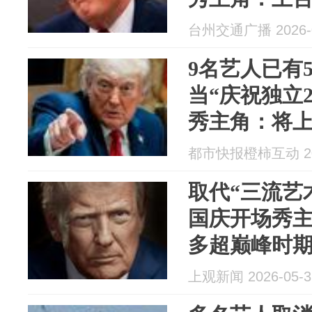
艺术家”，自
台州交通广播 2026-0
时期的“猫王
9名艺人已有
当“庆祝独立2
秀主角：将上
艺术家”，自
都市快报橙柿互动 202
时期的“猫王
取代“三流艺
国庆开场秀
多超巅峰时期
上观新闻 2026-05-3