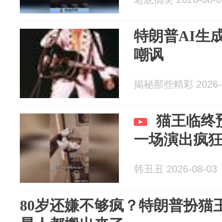
特朗普AI生
嘲讽
揭秘那些精彩 2026-0
猫王临终
一场演出疯
韩丑丑 2026-08-03
80岁还嫌不够疯？特朗普扮猫