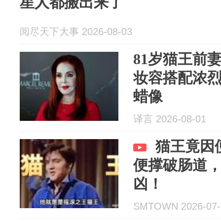
星人都搬出来了
阅尽天下大事 2026-08-03
81岁猫王前
妆容搭配浓
蜡像
译言 2026-08-01
猫王竟因
便撑破肠道
凶！
SMTOWN 2026-07-