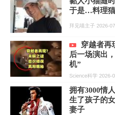
黏人小猫随
于是…料理
拜见喵主子 2026-07
穿越者再现
后一场演出，
机”
Science科学 2026-0
拥有3000
生了孩子的
妻子