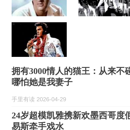
​拥有3000情人的猫王：从来
哪怕她是我妻子
手里有读 2026-04-29
24岁超模凯雅携新欢墨西哥度
易斯牵手戏水