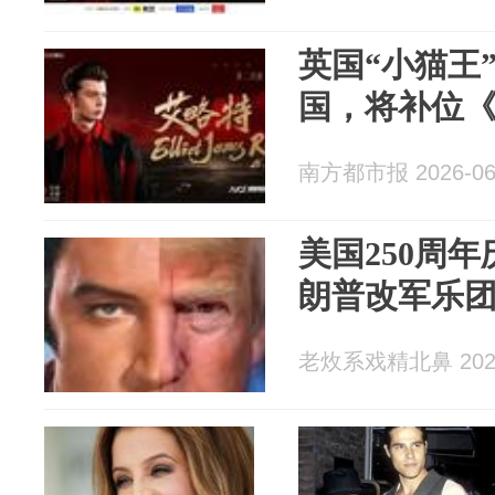
英国“小猫王
国，将补位《歌
南方都市报 2026-06
美国250周
朗普改军乐
老炇系戏精北鼻 2026