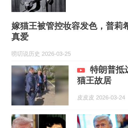
嫁猫王被管控妆容发色，普莉
真爱
唠叨说历史 2026-03-25
特朗普抵
猫王故居
皮皮皮 2026-03-24