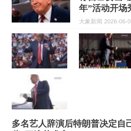
年”活动开场
超过巅峰时期
大象新闻 2026-06-0
多名艺人辞演后特朗普决定自