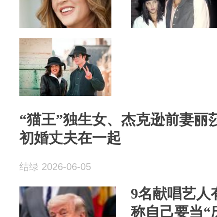
“猫王”独生女、杰克逊前妻丽
初婚丈夫在一起
结绿 2026-06-05
9名献唱艺人
称自己要当“