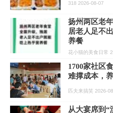
318 2026-08-07
扬州两区老
居老人足不
养餐
花小猫的美食日常 202
1700家社
难撑成本，
匹夫来搞笑 2026-08
从大宴席到“