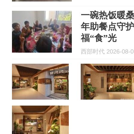
一碗热饭暖桑榆 旬邑县清
年助餐点守
福“食”光
西部时代 2026-08-0