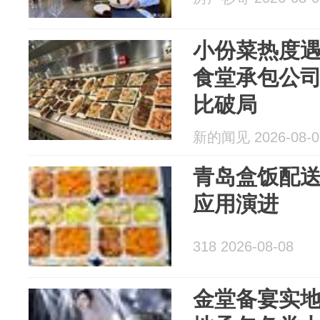
小份菜热度遇
食堂承包公
比破局
新的闻见 2026-08-0
青岛盒饭配送
应用演进
318 2026-08-08
金堂备宴实地