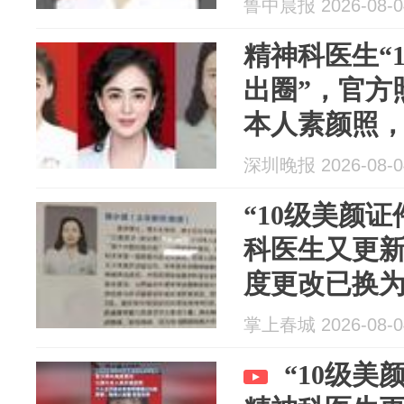
鲁中晨报 2026-08-0
精神科医生“
出圈”，官方
本人素颜照
深圳晚报 2026-08-0
“10级美颜
科医生又更
度更改已换
主页显示曾获
掌上春城 2026-08-0
事：她非常
“10级美