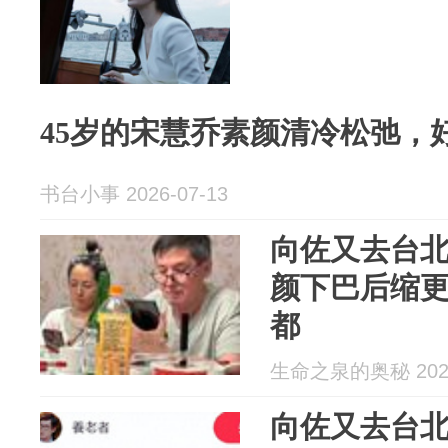
45岁的宋慧乔素颜清冷松弛，
书台小事 2026-07-13
向佐又去台
颜下巴后缩
都
生命之泉的奥秘 2026
向佐又去台