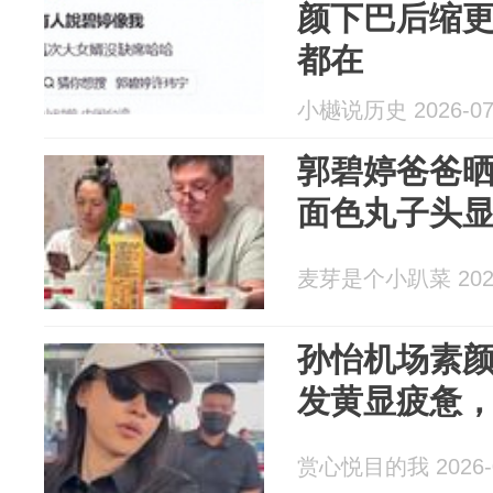
颜下巴后缩
都在
小樾说历史 2026-07
郭碧婷爸爸
面色丸子头
麦芽是个小趴菜 2026
孙怡机场素
发黄显疲惫
赏心悦目的我 2026-0