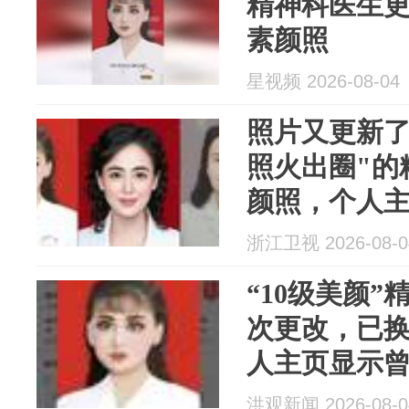
精神科医生
素颜照
星视频 2026-08-04
照片又更新了
照火出圈"的
颜照，个人
235面，同事
浙江卫视 2026-08-0
“10级美颜
次更改，已
人主页显示曾
事称其非常
洪观新闻 2026-08-0