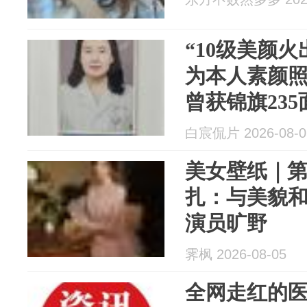
“10级美颜
为本人素颜
曾获锦旗235
白宸侃片 2026-08-0
美女壁纸｜第4
扎：与美貌
演员旷野
霁枫 2026-08-05
全网走红的医