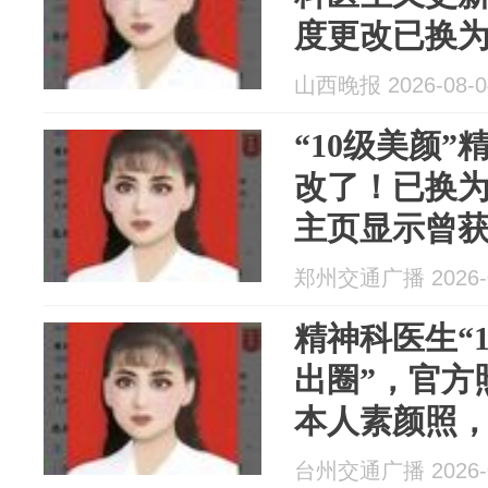
度更改已换
主页显示曾获
山西晚报 2026-08-0
事：她非常
“10级美颜
改了！已换
主页显示曾获
量达8.7万
郑州交通广播 2026-0
精神科医生“
出圈”，官方
本人素颜照
锦旗235面
台州交通广播 2026-0