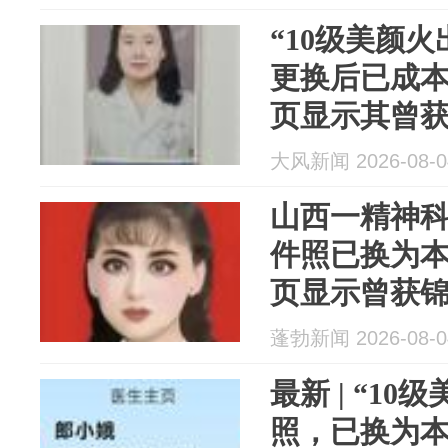
“10级美颜
更换后已成
页显示其曾获
事：她性格
大风新闻 2026-08-0
山西一精神科
件照已换为
页显示曾获锦
的门诊已约
蓬勃新闻 2026-08-0
最新 | “1
照，已换为