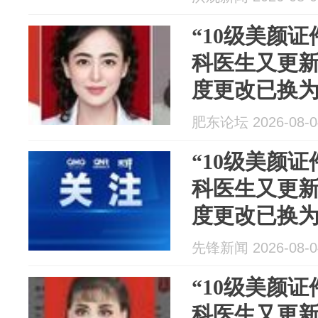
就看好了抑
“10级美颜
科医生又更
度更改已换
主页显示曾获
肥东论坛 2026-08-0
事：她非常
“10级美颜
科医生又更
度更改已换
主页显示曾获
先锋新闻 2026-08-0
事：她非常
“10级美颜
科医生又更