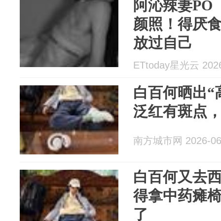
阿沁辣妻PO
颜照！得厌食
放过自己
ETtoday星光云 2026
白百何晒出“
泛红有斑点
南方城市网 2026-06
白百何又去
得拿中药瘫椅
了