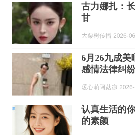
古力娜扎：
甘
大栗树传播 2026-06
6月26九成
感情法律纠
暖心萌阿菇凉 2026-0
认真生活的
的素颜