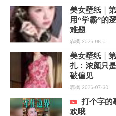
美女壁纸｜第4
用“学霸”的
难题
霁枫 2026-08-01
美女壁纸｜第4
扎：浓颜只
破偏见
霁枫 2026-07-30
打个字的
欢哦