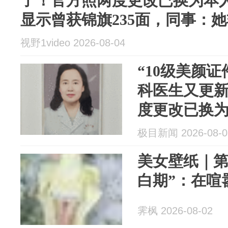
了！官方照两度更改已换为本
显示曾获锦旗235面，同事：
视野1video 2026-08-04
“10级美颜
科医生又更
度更改已换
主页显示曾获
极目新闻 2026-08-0
事：她非常
美女壁纸｜第4
白期”：在喧
霁枫 2026-08-02