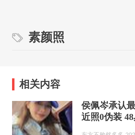
素颜照
相关内容
侯佩岑承认
近照0伪装 
东方不败然多多 2026