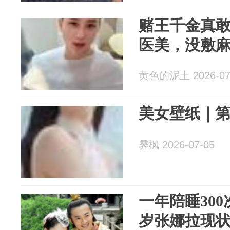
赌王千金真
医美，没敷
黄色的泥土 2026-07
美女壁纸｜第3
霁枫 2026-07-05
一年陪睡300
岁张娜拉现