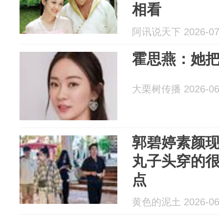
相看
阿讯说天下 2026-07
霍思燕：她
大栗树传播 2026-06
郭碧婷素颜
丸子头穿的
点
黄色的泥土 2026-06