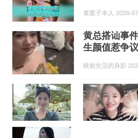
黄栗子本人 2026-07
黄总搭讪事
生颜值惹争
映射生活的身影 2026