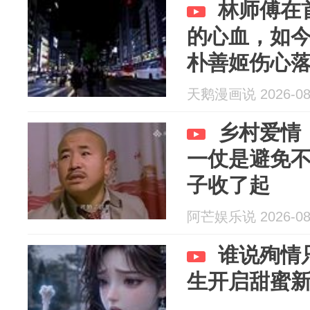
林师傅在
的心血，如
朴善姬伤心
天鹅漫画说 2026-08
乡村爱情
一仗是避免
子收了起
阿芒娱乐说 2026-08
谁说殉情
生开启甜蜜