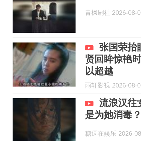
青枫剧社 2026-08-0
张国荣抬
贤回眸惊艳
以超越
雨轩影视 2026-08-0
流浪汉往
是为她消毒
糖逗在娱乐 2026-08