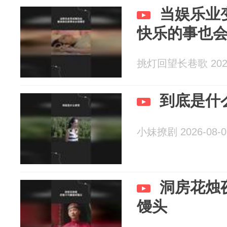
当娱乐业
快乐的事也
挑灯回望长巷歌 2026
到底是什
小妹撩剧 2026-08-0
洞房花烛
馒头