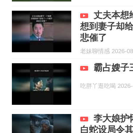
丈夫本想
想到妻子却
悲催了
老妹聊情感 2026-08
霸占嫂子
吃胖丫逛吃喝 2026-0
李大娘护
白蛇设局令