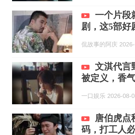
一个片段
剧，这5部好
侃故事的阿庆 2026-0
文淇代言
被定义，香
一口娱乐 2026-08-0
唐伯虎点
码，打工人