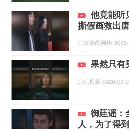
他竟能听
撕假画救出
侃故事的阿庆 2026-0
果然只有
凉凉剪影 2026-08-0
御廷谣：
人，为了得