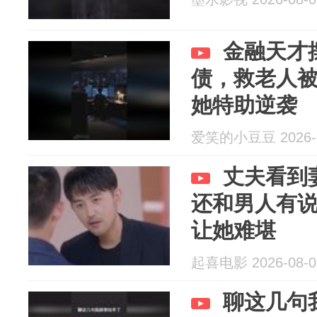
金融天才
债，救老人
她特助逆袭
爱笑的小豆豆 2026-0
丈夫看到
还和男人有
让她难堪
起喜电影 2026-08-0
聊这几句