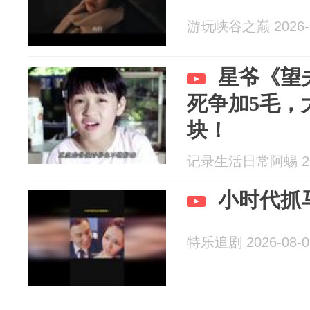
游玩峡谷之巅 2026-0
星爷《望
死争加5毛，
块！
记录生活日常阿蜴 202
小时代抓
特乐追剧 2026-08-0