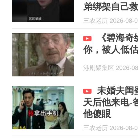
弟绑架自己
三农老历 2026-08-0
《碧海奇
你，被人低
港剧聚集区 2026-08
未婚夫闺
天后他来电-
他傻眼
三农老历 2026-08-0