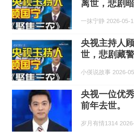
离世，悲剧
一抹宁静 2026-05-1
央视主持人顾
世，悲剧藏
小偀说故事 2026-05
央视一位优
前年去世。
岁月有情1314 2026-