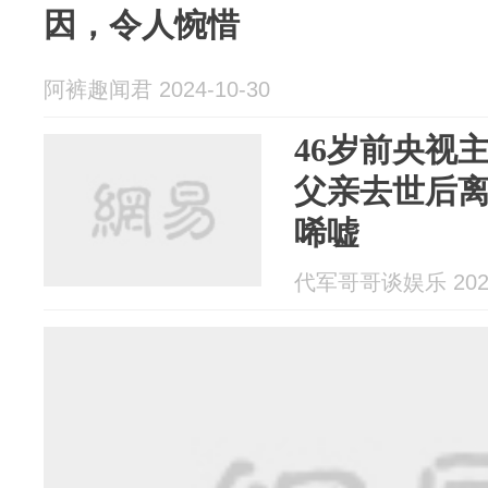
因，令人惋惜
阿裤趣闻君 2024-10-30
46岁前央视
父亲去世后
唏嘘
代军哥哥谈娱乐 2024