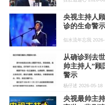
央视主持人顾
诊的生命警
似水流年忘我 2026-0
从确诊到去世
帅主持人”顾
警示
杨仔述 2026-05-18
央视最帅主持