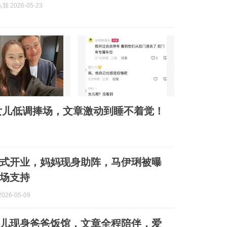
 2026-05-23
女儿低调捧场，文章激动到睡不着觉！
式开业，妈妈现身助阵，马伊琍被曝
场支持
026-05-09
儿现身爸爸饭馆，文章全程陪伴，爱