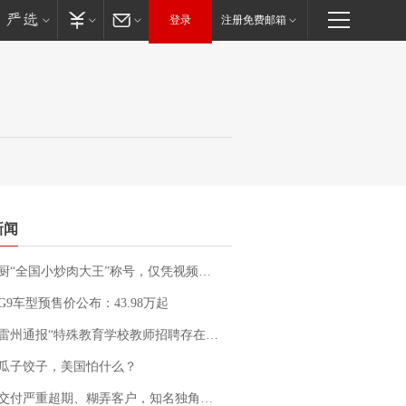
登录
注册免费邮箱
新闻
“全国小炒肉大王”称号，仅凭视频评出？中国烹饪协会回应
G9车型预售价公布：43.98万起
通报“特殊教育学校教师招聘存在违规行为”：已启动问责程序 副校长被停职
瓜子饺子，美国怕什么？
期、糊弄客户，知名独角兽车企创始人回应：都没证据，将依法采取措施，“本人长期与美国交管局保持沟通，对方表示肯定”