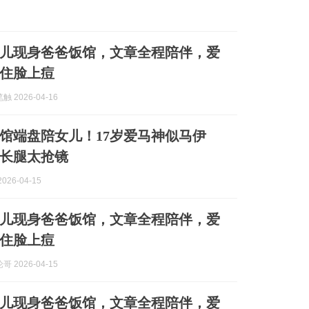
儿现身爸爸饭馆，文章全程陪伴，爱
住脸上痘
 2026-04-16
馆端盘陪女儿！17岁爱马神似马伊
长腿太抢镜
026-04-15
儿现身爸爸饭馆，文章全程陪伴，爱
住脸上痘
 2026-04-15
儿现身爸爸饭馆，文章全程陪伴，爱