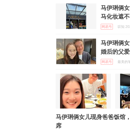
马伊琍俩女
马化妆遮不
网易号
叹知 202
马伊琍俩女
婚后的父爱
网易号
最美的笔触
马伊琍俩女儿现身爸爸饭馆
席