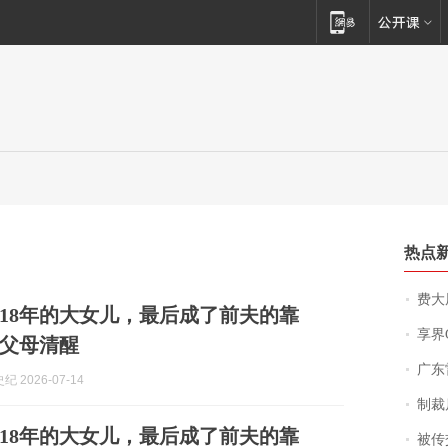
热点
费大厨
18年的大女儿，最后成了前夫的靠
享界
父母清醒
广东雷州
 2026-07-14
制裁
18年的大女儿，最后成了前夫的靠
被传交付严重超