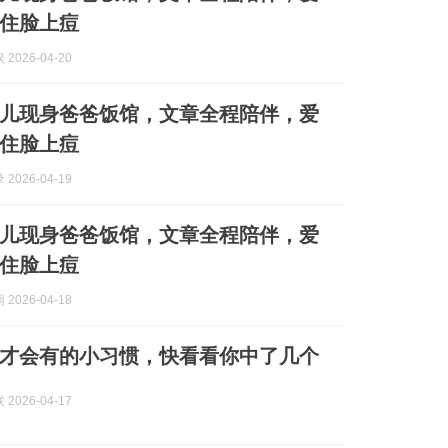
住脸上痘
2026-04-20
儿现身爸爸饭馆，文章全程陪伴，爱
住脸上痘
2026-04-19
儿现身爸爸饭馆，文章全程陪伴，爱
住脸上痘
2026-04-18
才会有的小习惯，快看看你中了几个
2026-04-17