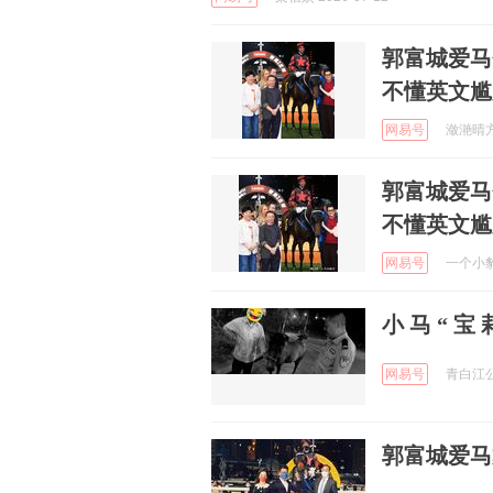
郭富城爱马
不懂英文尴
网易号
潋滟晴方D
郭富城爱马
不懂英文尴
网易号
一个小豹子
小 马 “ 宝 
网易号
青白江公安
郭富城爱马