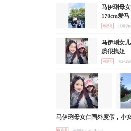
马伊琍母女
170cm爱马
网易号
汪巗的创业
马伊琍女儿
质很拽姐
网易号
秋风悲画芯
马伊琍母女仨国外度假，小女
网易号
柒佰娱 2026-07-12