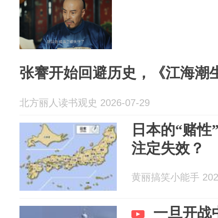
张謇开始回避历史，《江海潮
北方丽人读书观史 2026-07-29
日本的“赌性
注定失效？
黄丽搞笑小能手 2026
一旦开战