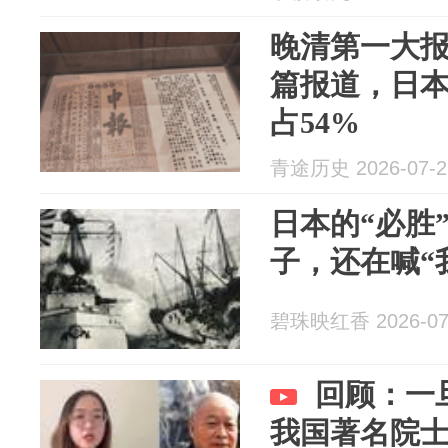
晚清第一大报
篇报道，日本
占54%
青途历史 2026-07-2
日本的“必胜
子，还在喊“
碧珠映红香 2026-07
回顾：一
我国著名院