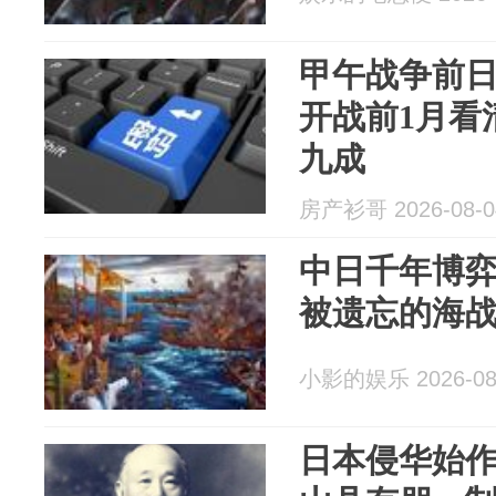
甲午战争前
开战前1月看
九成
房产衫哥 2026-08-0
中日千年博
被遗忘的海
小影的娱乐 2026-08
日本侵华始