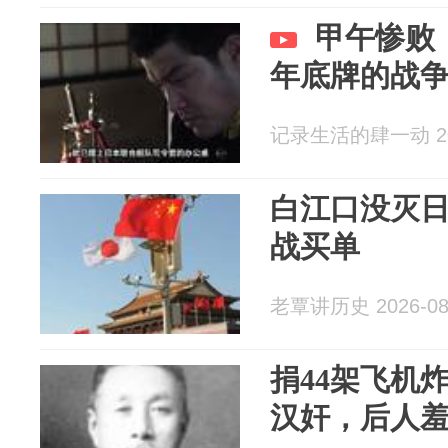
甲午惨败
年底牌的战
记录生活的肆一动 202
白江口没灭
战买单
老覃讲历史 2026-08
捐44架飞机
汉奸，后人