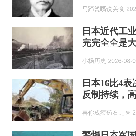
马蹄烫嘴说美食 2026
日本近代工
完完全全是
小杨历史 2026-08-0
日本16比4
反制持续，
喜你成疾药石无医 202
警惕日本军