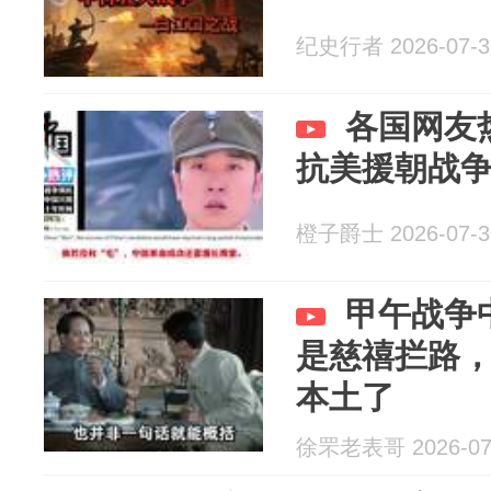
纪史行者 2026-07-3
各国网友
抗美援朝战争
橙子爵士 2026-07-3
甲午战争
是慈禧拦路
本土了
徐罘老表哥 2026-07