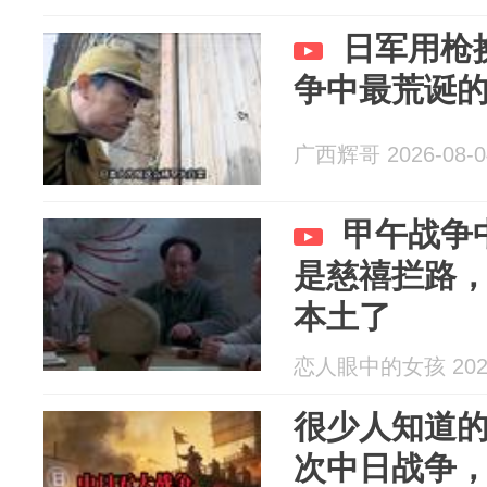
日军用枪
争中最荒诞
广西辉哥 2026-08-0
甲午战争
是慈禧拦路
本土了
恋人眼中的女孩 2026
很少人知道
次中日战争