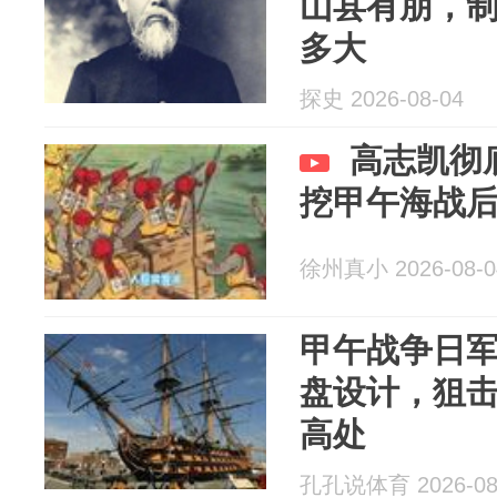
山县有朋，
多大
探史 2026-08-04
高志凯彻
挖甲午海战
徐州真小 2026-08-0
甲午战争日
盘设计，狙
高处
孔孔说体育 2026-08