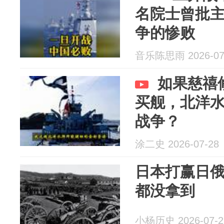
名院士曾批
争的惨败
音乐陈思雨 2026-07
如果慈禧
买舰，北洋
战争？
涂二史 2026-07-28
日本打赢日
都没拿到
小杨历史 2026-07-2