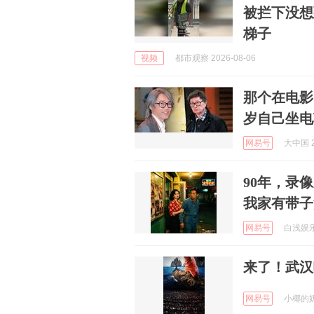
被拦下没想
梯子
视频
都市观察 2026-08-06
那个在电影
岁自己坐电
网易号
大中国 2
90年，录
我家有带子
网易号
白浅娱乐聊
来了！武汉
网易号
小椰的奶奶