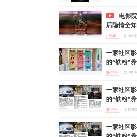
电影
后隐情全知
视频
热血做搞笑
一家社区影
的“铁粉”
网易号
新浪财经 
一家社区影
的“铁粉”
网易号
上观新闻 
一家社区影
的“铁粉”