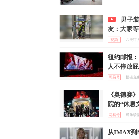
男子
友：大家等
视频
匹夫讲大片
纽约邮报：
人不停放屁
网易号
报错免疫体
《奥德赛》
院的“休息
网易号
可乐谈情感
从IMAX