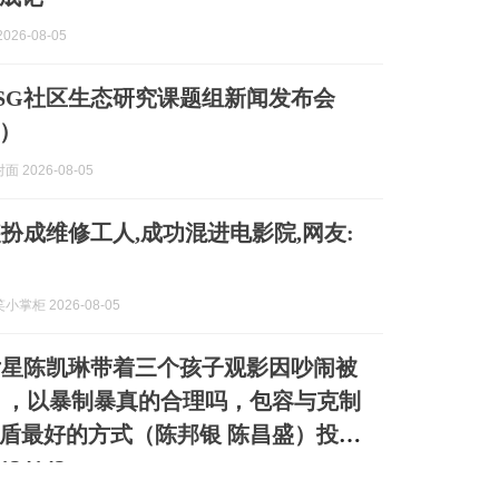
026-08-05
SG社区生态研究课题组新闻发布会
）
 2026-08-05
扮成维修工人,成功混进电影院,网友:
掌柜 2026-08-05
女星陈凯琳带着三个孩子观影因吵闹被
 ，以暴制暴真的合理吗，包容与克制
盾最好的方式（陈邦银 陈昌盛）投稿
24142