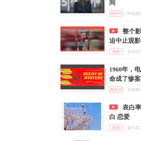
间
网易号
Ping值焦
整个
迫中止观影
视频
车马点兵 
1960年
命成了惨案
网易号
灰度测试中
表白率
白 恋爱
视频
娱小花 2