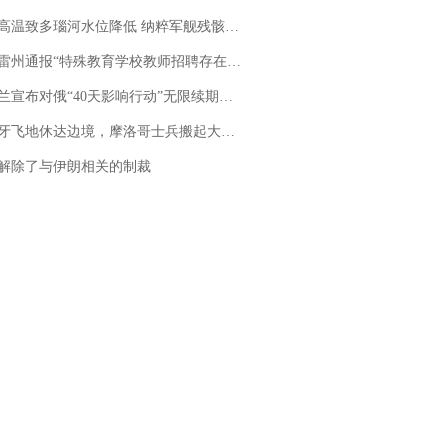
高温致多瑙河水位降低 纳粹军舰残骸重见天日
通报“特殊教育学校教师招聘存在违规行为”：已启动问责程序 副校长被停职
布对俄“40天影响行动”无限续期，7月两国对轰数据均创纪录
休达边境，摩洛哥士兵搬起大石块投向移民引争议，此前一天内数万人从摩洛哥涌入西班牙
解除了与伊朗相关的制裁