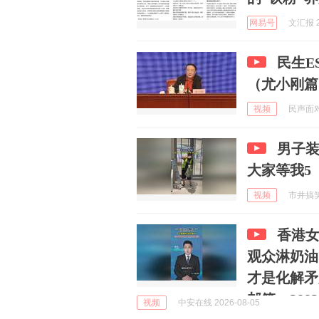
网易号
文汇报 2
民生E
（尤小刚篇
视频
民声面对面
男子装
大家等我5
视频
市井搞笑小
香港
观众淋奶油
才是化解矛
邮箱：38821
视频
中安在线 2026-08-05