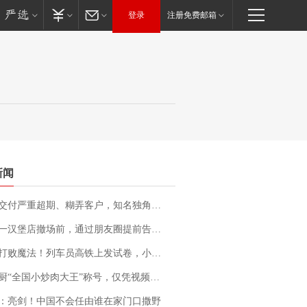
登录
注册免费邮箱
新闻
期、糊弄客户，知名独角兽车企创始人回应：都没证据，将依法采取措施，“本人长期与美国交管局保持沟通，对方表示肯定”
撤场前，通过朋友圈提前告知逐一退费，有顾客仅剩1元也全被退回，分文不少；顾客：言而有信，让人感动
法！列车员高铁上发试卷，小朋友一秒静音，12306回应：列车员个人行为，不是铁路规定
“全国小炒肉大王”称号，仅凭视频评出？中国烹饪协会回应
：亮剑！中国不会任由谁在家门口撒野