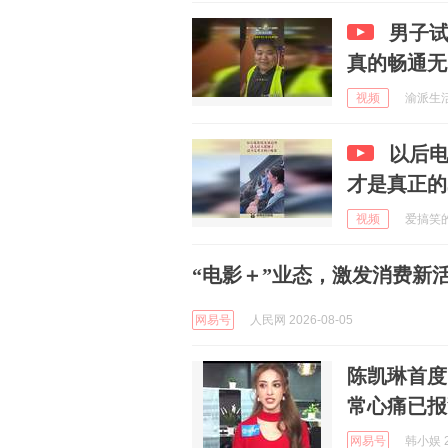
男子
真的畅通无
视频
渝派生活帮
以后
才是真正的
视频
爱搞笑的酷
“电影＋”业态，激发消费新
网易号
人民网 2026-08-05
陈凯琳首度
常心痛已报
网易号
韩小娱 2