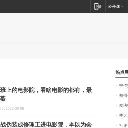
热点
被传交付严重超
航班上的电影院，看啥电影的都有，最
郑州一汉堡店
慕
魔法打败魔
 2026-08-06
费大厨
挑战伪装成修理工进电影院，本以为会
社评