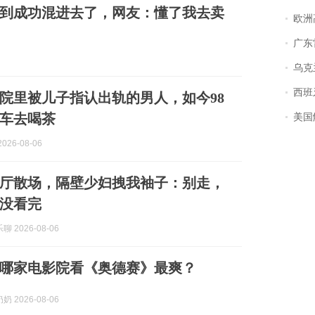
到成功混进去了，网友：懂了我去卖
欧洲
广东雷州
乌克兰宣
西班牙飞地
院里被儿子指认出轨的男人，如今98
车去喝茶
美国
026-08-06
像厅散场，隔壁少妇拽我袖子：别走，
没看完
 2026-08-06
哪家电影院看《奥德赛》最爽？
 2026-08-06