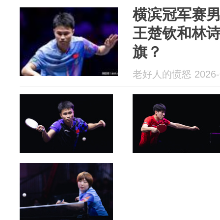
横滨冠军赛男
王楚钦和林
旗？
老好人的愤怒 2026-0