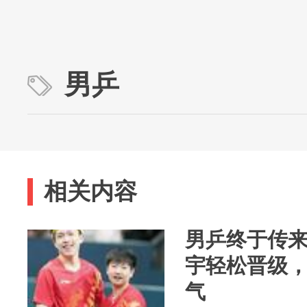
男乒
相关内容
男乒终于传
宇轻松晋级
气