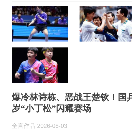
爆冷林诗栋、恶战王楚钦！国乒
岁“小丁松”闪耀赛场
全言作品 2026-08-03