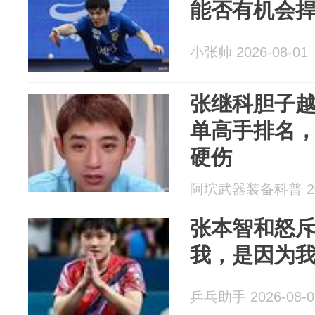
能否有机会
小张帅 2026-08-01
张继科胆子
单高手排名
硬伤
阿坹武器装备科普 202
张本智和怒
我，是因为
乒乓助手 2026-08-0