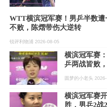
WTT横滨冠军赛！男乒半数遭
不败，陈熠带伤大逆转
锐评利物浦 2026-08-05
横滨冠军赛
乒两战皆败
圆梦的小老头 2026-0
横滨冠军赛开
胜，男乒2战