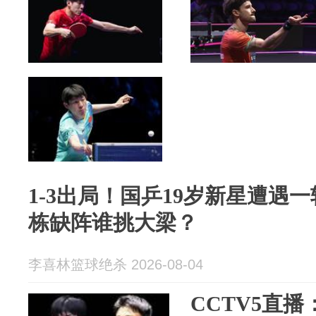
1-3出局！国乒19岁新星遭遇
栋缺阵谁挑大梁？
李喜林篮球绝杀 2026-08-04
CCTV5直