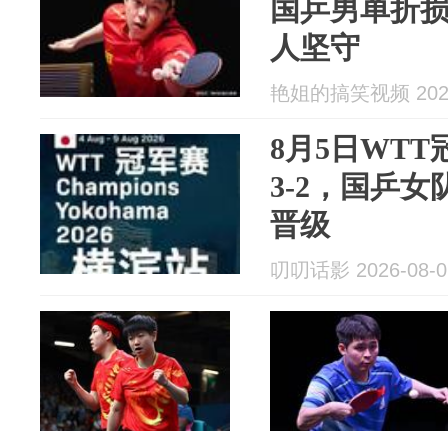
国乒男单折
人坚守
艳姐的搞笑视频 2026
8月5日WTT
3-2，国乒
晋级
叨叨话影 2026-08-0