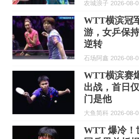
农城浪子 2026-08-0
WTT横滨冠
游，女乒保
逆转
石场阿鑫 2026-08-0
WTT横滨赛
出战，首日仅
门是他
大鱼简科 2026-08-0
WTT 爆冷