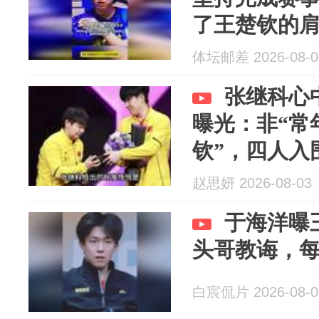
了王楚钦的
体坛邮差 2026-08-0
张继科心
曝光：非“常
钦”，四人入
赵思妍 2026-08-03
于海洋曝
头哥教诲，
白宸侃片 2026-08-0