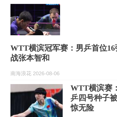
WTT横滨冠军赛：男乒首位1
战张本智和
南海浪花 2026-08-06
WTT横滨赛
乒四号种子
惊无险