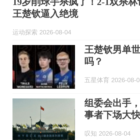
19岁削球手杀疯了！2-1双杀
王楚钦逼入绝境
运动探索 2026-08-04
王楚钦男单
吗？
五星体育 2026-08-0
组委会出手
事者下场大
叹知 2026-08-04