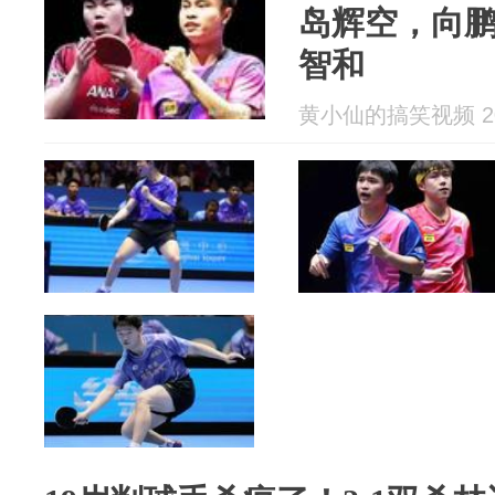
岛辉空，向
智和
黄小仙的搞笑视频 202