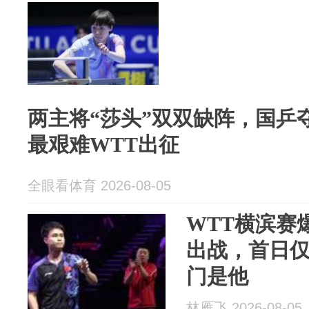
两主将“莎头”双双缺阵，国乒
最艰难WTT出征
全眼看体育 2026-08-05
WTT横滨赛
出战，首日仅
门是他
林雁飞 2026-08-05