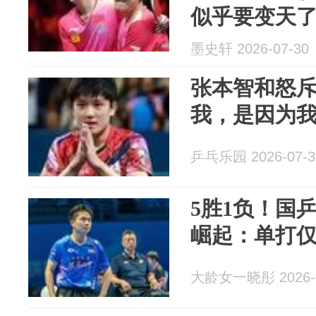
似乎要变天
墨史轩 2026-07-30
张本智和怒
我，是因为
乒乓乐园 2026-07-3
5胜1负！国
崛起：单打
大龄女一晓彤 2026-0