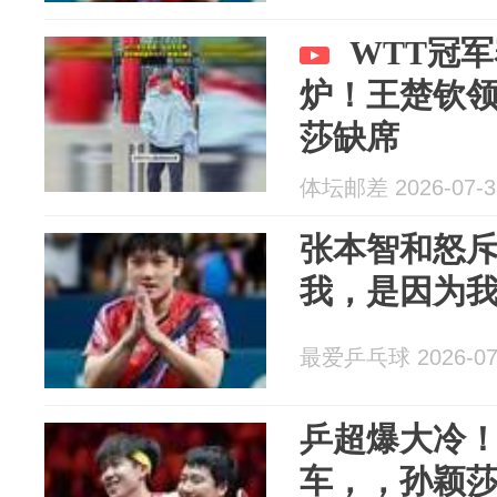
WTT冠
炉！王楚钦领
莎缺席
体坛邮差 2026-07-3
张本智和怒
我，是因为
最爱乒乓球 2026-07
乒超爆大冷
车，，孙颖