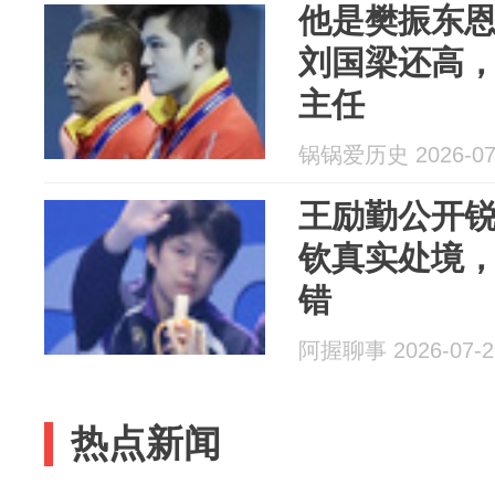
他是樊振东
刘国梁还高
主任
锅锅爱历史 2026-07
王励勤公开
钦真实处境，
错
阿握聊事 2026-07-2
热点新闻