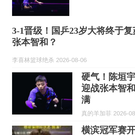
3-1晋级！国乒23岁大将终于
张本智和？
李喜林篮球绝杀 2026-08-06
硬气！陈垣宇
迎战张本智
满
真的羊加菲 2026-08
横滨冠军赛开