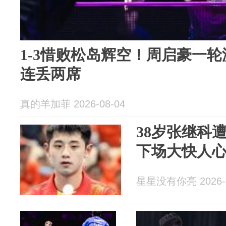
1-3惜败松岛辉空！周启豪一
连丢两席
真的羊加菲 2026-08-04
38岁张继科
下场大快人
星星没有你亮 2026-0