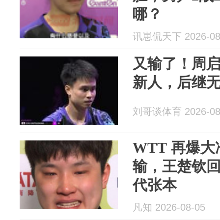
哪？
讯崽侃天下 2026-08
又输了！周启
新人，后继
刘哥谈体育 2026-08
WTT 再爆
输，王楚钦
代张本
凡知 2026-08-05