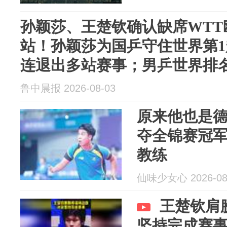
孙颖莎、王楚钦确认缺席WTT
站！孙颖莎为国乒守住世界第1
连退出多站赛事；男乒世界排
鲁中晨报 2026-08-03
原来他也是德
夺全锦赛冠
教练
仙味少女心 2026-08
王楚钦肩
坚持完成赛