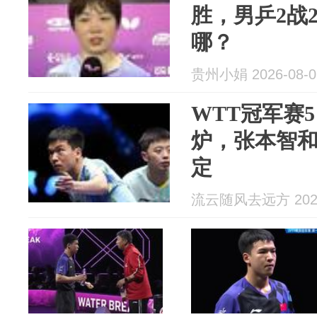
胜，男乒2战
哪？
贵州小娟 2026-08-0
WTT冠军赛
炉，张本智
定
流云随风去远方 2026