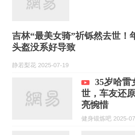
吉林“最美女骑”祈铄然去世！
头盔没系好导致
静若梨花 2025-07-19
35岁哈
世，车友还
亮惋惜
健身锻炼吧 2025-07