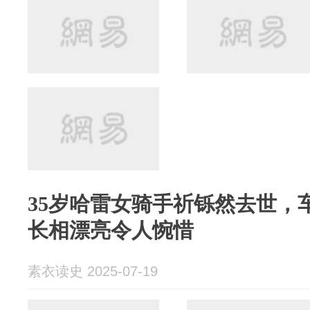
35岁哈雷女骑手祈铄然去世，
长相漂亮令人惋惜
素衣读史 2025-07-19