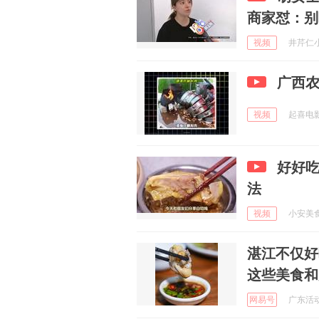
商家怼：别
视频
井芹仁小菜
广西农
视频
起喜电影 
好好吃
法
视频
小安美食馆
湛江不仅好
这些美食和
网易号
广东活动 