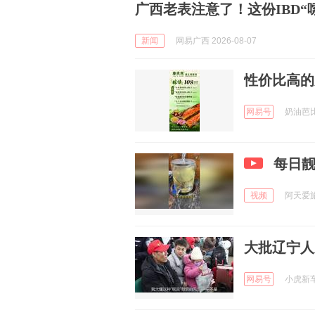
广西老表注意了！这份IBD“
新闻
网易广西 2026-08-07
性价比高的
网易号
奶油芭比 
每日
视频
阿天爱旅行
大批辽宁人
网易号
小虎新车推