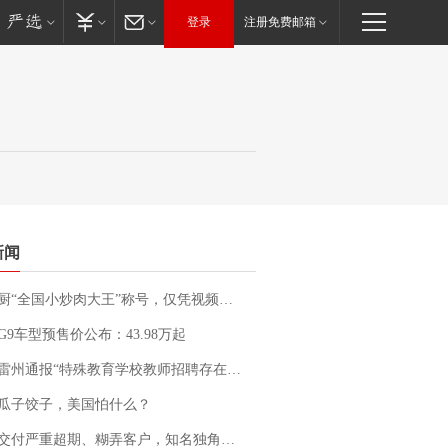
登录
注册免费邮箱
新闻
“全国小炒肉大王”称号，仅凭视频评出？中国烹饪协会回应
G9车型预售价公布：43.98万起
通报“特殊教育学校教师招聘存在违规行为”：已启动问责程序 副校长被停职
瓜子饺子，美国怕什么？
期、糊弄客户，知名独角兽车企创始人回应：都没证据，将依法采取措施，“本人长期与美国交管局保持沟通，对方表示肯定”