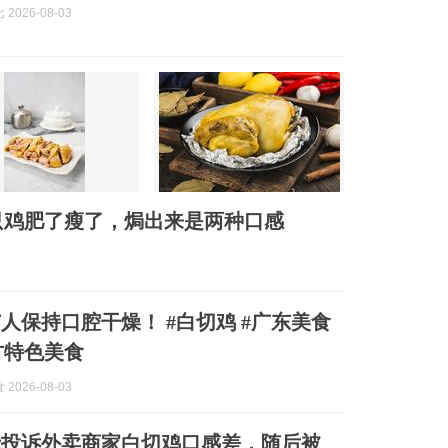
2026-08-03
只鸡肥了瘦了，焗出来是两种口感
3
人保持口腔干燥！ #白切鸡 #广东美食
方特色美食
2026-08-03
士投诉外卖商家白切鸡口感差，随后被