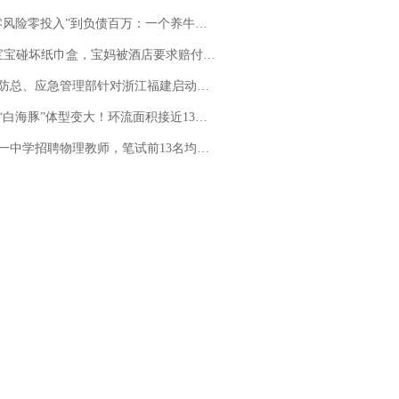
险零投入”到负债百万：一个养牛项目崩盘后，谁该为农户的贷款买单丨红星调查
坏纸巾盒，宝妈被酒店要求赔付924元！三亚一酒店回复：骨瓷定制！网友一查价格，吵翻了
总、应急管理部针对浙江福建启动防汛防台风四级应急响应
白海豚”体型变大！环流面积接近13个浙江那么大
招聘物理教师，笔试前13名均遭淘汰？教育局：已叫停招聘，成立调查组全面核查