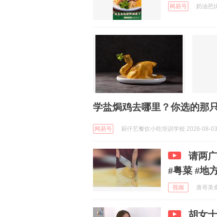
网易号
奶油芭比 
学盐焗鸡去哪里？你选的那
网易号
厨仟艺餐饮小吃培训学校 2026-08-0
请两广
#粤菜 #地
视频
唐哥美食 
胡女