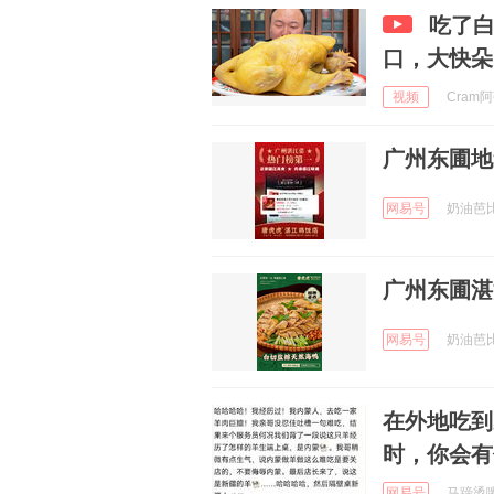
吃了
口，大快朵
视频
Cram阿强
广州东圃地
网易号
奶油芭比 
广州东圃湛
网易号
奶油芭比 
在外地吃到
时，你会有
网易号
马蹄烫嘴说