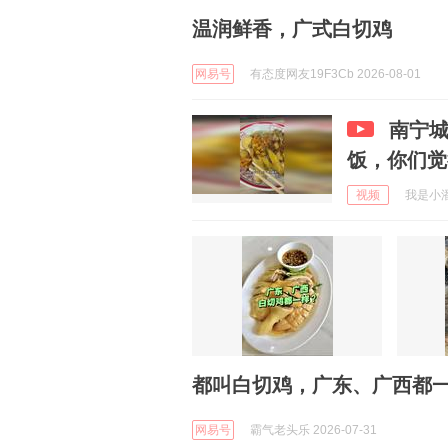
温润鲜香，广式白切鸡
网易号
有态度网友19F3Cb 2026-08-01
南宁城
饭，你们觉
视频
我是小潘 
都叫白切鸡，广东、广西都
网易号
霸气老头乐 2026-07-31