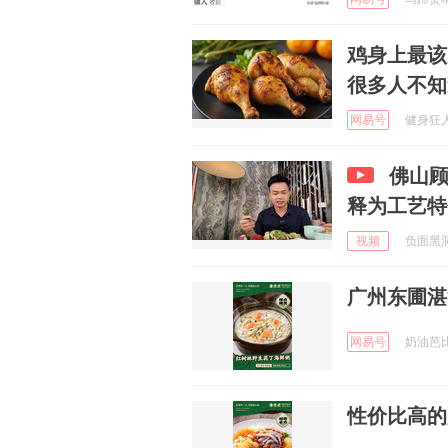
鸡身上最该
很多人不知
网易号
健身狂人 
佛山
释为工艺特
视频
负面黑洞 
广州东圃湛
网易号
奶油芭比 
性价比高的