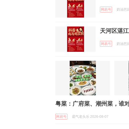
网易号
奶油芭比 
天河区湛江
网易号
奶油芭比 
粤菜：广府菜、潮州菜，谁
网易号
霸气老头乐 2026-08-07