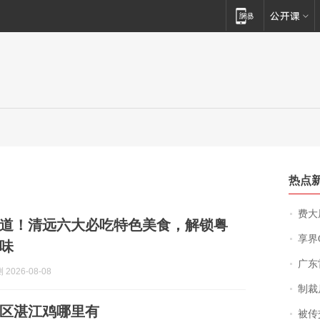
热点
费大厨
道！清远六大必吃特色美食，解锁粤
享界
味
广东雷州
2026-08-08
制裁
区湛江鸡哪里有
被传交付严重超