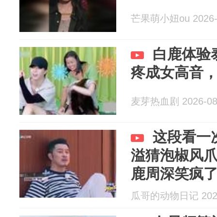
芒果萌小妞ou 2026-
白鹿体验
疼成女高音
麦芽热血剧 2026-08
这段看一
溢猜泡椒风
鹿周深笑疯
瓜哥的动物日记 2026