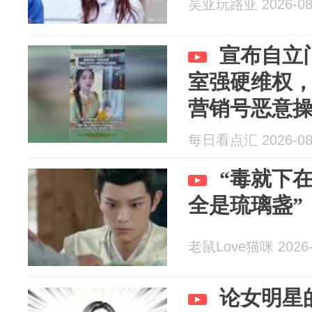
吴亚玩路亚 2026-08
宣布自立
室强硬维权，
营销号恶意
索。
每日看点汇 2026-08
“毒就下
全是琉璃盏”
老鼠Love猫咪 2026-
论女明星