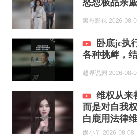
怒怼极品亲
黑哥影视 2026-08-0
卧底jc
各种挑衅，
越界说剧 2026-08-0
维权从来
而是对自我
白鹿用法律
娱小丫 2026-08-08