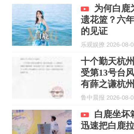
为何白鹿
遗花篮？六年
的见证
乐观娱撩 2026-08-0
十个勤天杭
受第13号台
有薛之谦杭
等多场演出
鲁中晨报 2026-08-0
白鹿坐坏
迅速把白鹿