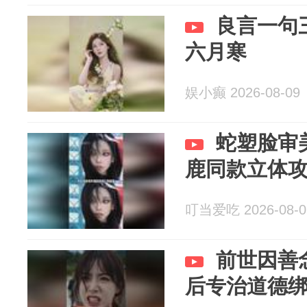
良言一句
六月寒
娱小癫 2026-08-09
蛇塑脸审
鹿同款立体
叮当爱吃 2026-08-0
前世因善
后专治道德