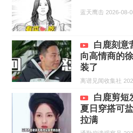
蓝天鹰击 2026-08-0
白鹿刻意
向高情商的
装了
离谱见闻收集社 2026
白鹿剪短
夏日穿搭可
拉满