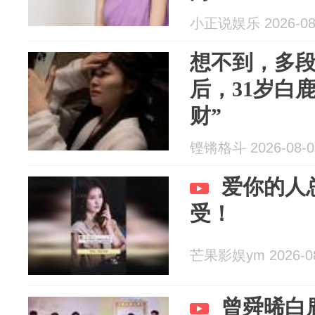
小正说娱乐 2026-08
想不到，多
后，31岁白
财”
铿锵格斗 2026-08-0
爱你的人
受！
芒果影娱ym 2026-08
曾舜晞白