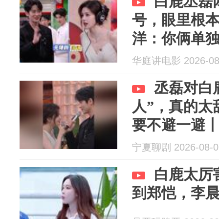
白鹿丞磊
号，眼里根
洋：你俩单
六
华庭讲电影 2026-08
丞磊对白
人”，真的太
要不避一避
宁夏聊剧 2026-08-0
白鹿太厉
到郑恺，李