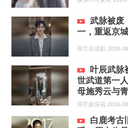
武脉被废
一，重返京
荷兰豆追剧 2026-08
叶辰武脉
世武道第一
母施秀云与
阿芒娱乐说 2026-08
白鹿考古