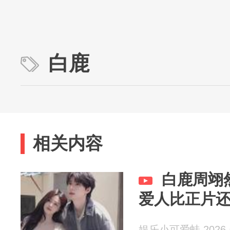
白鹿
相关内容
白鹿周翊
爱人比正片
娱乐小可爱蛙 2026-0