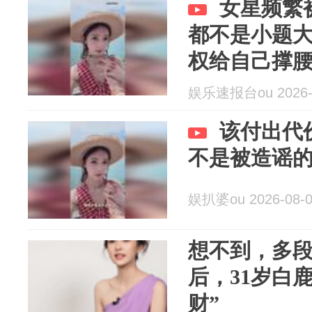
女星频繁
都不是小题
权给自己撑
娱乐速报台ou 2026-
该付出代
不是被造谣
娱扒婆ou 2026-08-
想不到，多
后，31岁白
财”