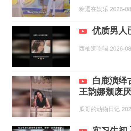
糖逗在娱乐 2026-08
优质男人
西柚逛吃喝 2026-08
白鹿演绎
王韵娜颓废
瓜哥的动物日记 2026
实习生初