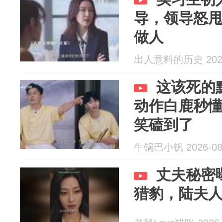
导，领导怒
做人
出人意料的历史 2026
这该死的
动作白鹿秒
笑磕到了
牛锅巴小钒 2026-08
丈夫秘密
猎豹，陆夫