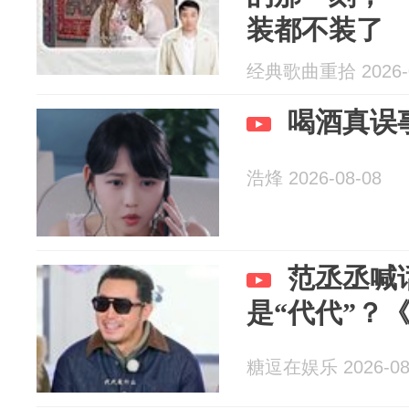
装都不装了
经典歌曲重拾 2026-0
喝酒真误
浩烽 2026-08-08
范丞丞喊
是“代代”？
糖逗在娱乐 2026-08