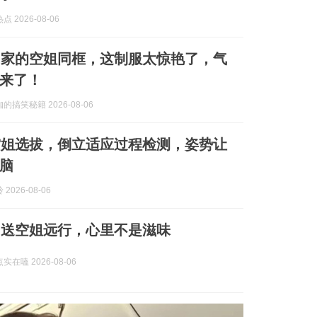
 2026-08-06
国家的空姐同框，这制服太惊艳了，气
来了！
的搞笑秘籍 2026-08-06
空姐选拔，倒立适应过程检测，姿势让
脑
2026-08-06
目送空姐远行，心里不是滋味
在嗑 2026-08-06