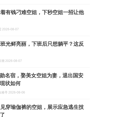
仗着有钱刁难空姐，下秒空姐一招让他
2026-08-07
上班光鲜亮丽，下班后只想躺平？这反
 2026-08-07
勋名宿，娶美女空姐为妻，退出国安
现状如何
寻 2026-08-06
次见穿瑜伽裤的空姐，展示应急逃生技
了