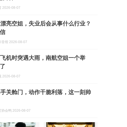
2026-08-07
的漂亮空姐，失业后会从事什么行业？
信
馆 2026-08-07
下飞机时突遇大雨，南航空姐一个举
了
2026-08-07
单手关舱门，动作干脆利落，这一刻帅
会鸭 2026-08-07