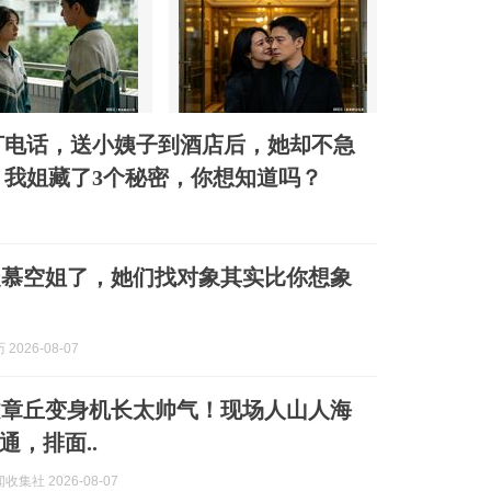
打电话，送小姨子到酒店后，她却不急
我姐藏了3个秘密，你想知道吗？
羡慕空姐了，她们找对象其实比你想象
2026-08-07
文章丘变身机长太帅气！现场人山人海
通，排面..
集社 2026-08-07