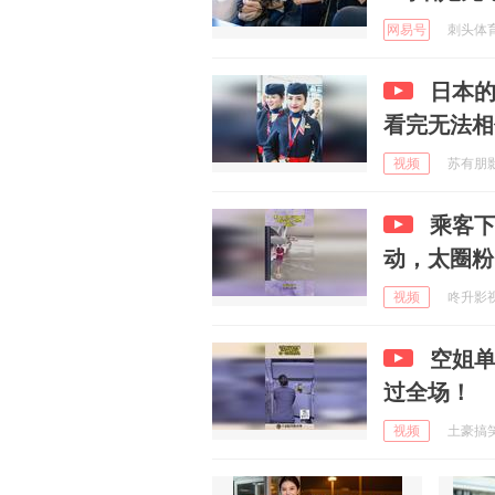
网易号
刺头体育 
日本
看完无法相
视频
苏有朋影音
乘客
动，太圈粉
视频
咚升影视 
空姐
过全场！
视频
土豪搞笑协