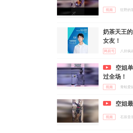
视频
狂野的冒险
奶茶天王的
女友！
网易号
八卦疯叔 
空姐
过全场！
视频
青蛙爱搞笑
空姐
视频
石辰音乐酒