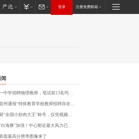
登录
注册免费邮箱
新闻
招聘物理教师，笔试前13名均遭淘汰？教育局：已叫停招聘，成立调查组全面核查
通报“特殊教育学校教师招聘存在违规行为”：已启动问责程序 副校长被停职
“全国小炒肉大王”称号，仅凭视频评出？中国烹饪协会回应
白海豚”加强！中心附近最大风力已达15级 最新研判
表面最高分辨率图像来了