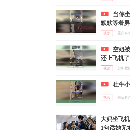
当你
默默等着屏
视频
重庆科教频
空姐
还上飞机了
视频
剪影爱搞笑
社牛
视频
每日看点汇
大妈坐飞机
1句话她无