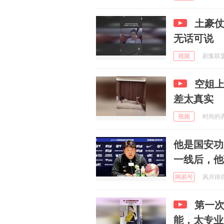
土豪
无话可说
视频
剧集联盟 
空姐
差太真实
视频
时尚的弄潮
他是国安功
一线后，他
网易号
风月得自难
第一
能，太专业