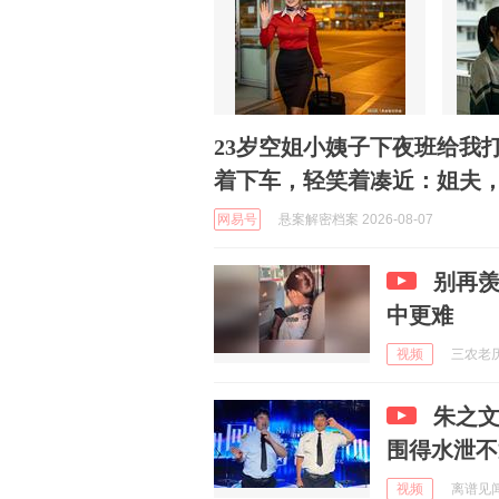
23岁空姐小姨子下夜班给我
着下车，轻笑着凑近：姐夫，
网易号
悬案解密档案 2026-08-07
别再
中更难
视频
三农老历 
朱之
围得水泄不
视频
离谱见闻收