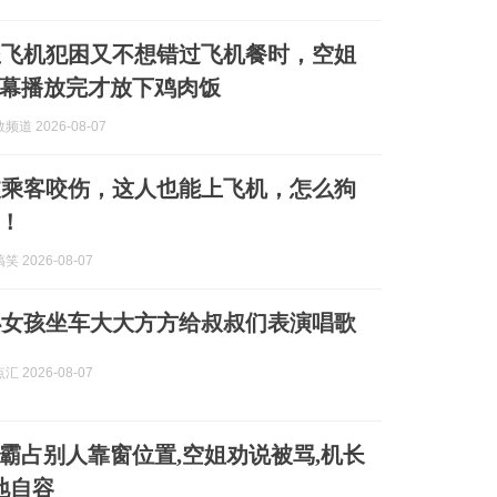
坐飞机犯困又不想错过飞机餐时，空姐
幕播放完才放下鸡肉饭
道 2026-08-07
被乘客咬伤，这人也能上飞机，怎么狗
！
 2026-08-07
小女孩坐车大大方方给叔叔们表演唱歌
 2026-08-07
霸占别人靠窗位置,空姐劝说被骂,机长
地自容