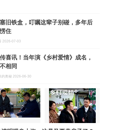
塞旧铁盒，叮嘱这辈子别碰，多年后
愣住
2026-07-03
再传喜讯！当年演《乡村爱情》成名，
不相同
奥秘 2026-06-30