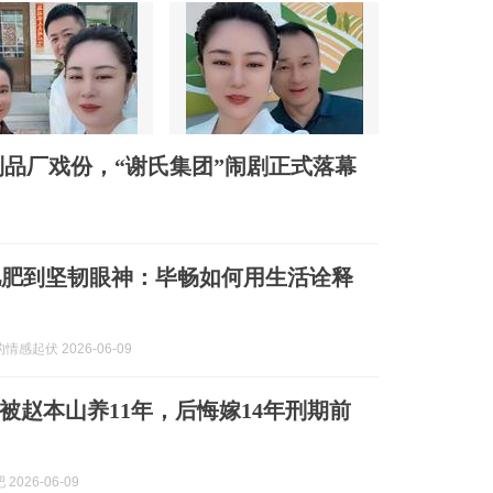
制品厂戏份，“谢氏集团”闹剧正式落幕
儿肥到坚韧眼神：毕畅如何用生活诠释
感起伏 2026-06-09
被赵本山养11年，后悔嫁14年刑期前
2026-06-09