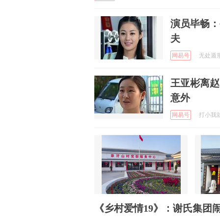
演员毕畅：
夫
网易号
无处遁形 
王亚彬离赵
意外
网易号
打小我就醜
《乡村爱情19》：谢氏集团