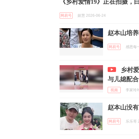
《乡村爱情19》正在拍摄，
网易号
娱慧 2026-06-24
赵本山培养
网易号
感恩每一刻
乡村
与儿媳配合
视频
李家玲玲 
赵本山没有
网易号
乐乐哥 2