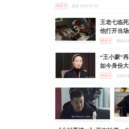
网易号
娱慧 2026-07-03
王老七临死
他打开当场
网易号
墨染尘香 
“王小蒙”
如今身份大
网易号
生命之泉的