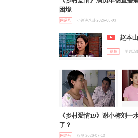
《乡村爱情》演员毕畅直播
困境
网易号
小徐讲八卦 2026-08-03
赵本山
视频
羊肉汤影视
《乡村爱情19》谢小梅刘一
了？
网易号
娱慧 2026-07-13