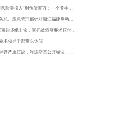
险零投入”到负债百万：一个养牛项目崩盘后，谁该为农户的贷款买单丨红星调查
总、应急管理部针对浙江福建启动防汛防台风四级应急响应
坏纸巾盒，宝妈被酒店要求赔付924元！三亚一酒店回复：骨瓷定制！网友一查价格，吵翻了
要求领导干部带头休假
弹严重短缺，泽连斯基公开喊话，乌克兰失去导弹拦截能力？