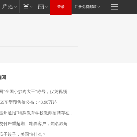
登录
注册免费邮箱
新闻
“全国小炒肉大王”称号，仅凭视频评出？中国烹饪协会回应
G9车型预售价公布：43.98万起
通报“特殊教育学校教师招聘存在违规行为”：已启动问责程序 副校长被停职
期、糊弄客户，知名独角兽车企创始人回应：都没证据，将依法采取措施，“本人长期与美国交管局保持沟通，对方表示肯定”
瓜子饺子，美国怕什么？