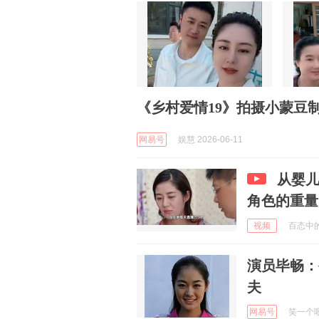
《乡村爱情19》拍摄小蒙豆
网易号
娱慧 2026-06-11
从婴
角色的重量
视频
百态中的情
演员毕畅：
夫
网易号
笑一个吧 