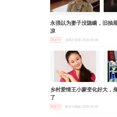
永强以为妻子没隐瞒，旧抽
凉
网易号
清风不留痕 2026-06-06
乡村爱情王小蒙变化好大，
了
网易号
黔乡小姊妹 2026-06-05