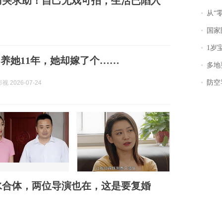
痛哭求助！自己无戏可拍，生活已陷入
从“零风
国家防
1岁宝宝碰
养她11年，她却嫁了个……
多地
防空导
 2026-07-24
水合体，两位导演也在，这是要复婚