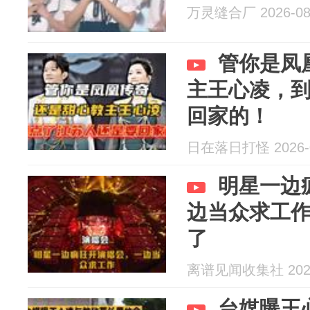
万灵缝合厂 2026-08
管你是凤
主王心凌，
回家的！
日在落日打怪 2026-0
明星一边
边当众求工
了
离谱见闻收集社 2026
台媒曝王