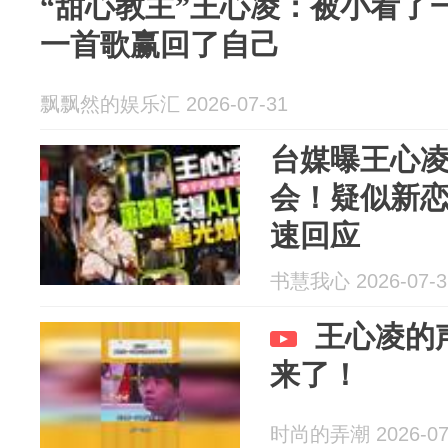
“甜心教主”王心凌：被小看了
一首歌赢回了自己
飘飘然的娱乐汇 2026-07-31
台媒曝王心
会！疑似新
速回应
书慧我心 2026-07-3
王心凌的
来了！
时尚的弄潮 2026-07