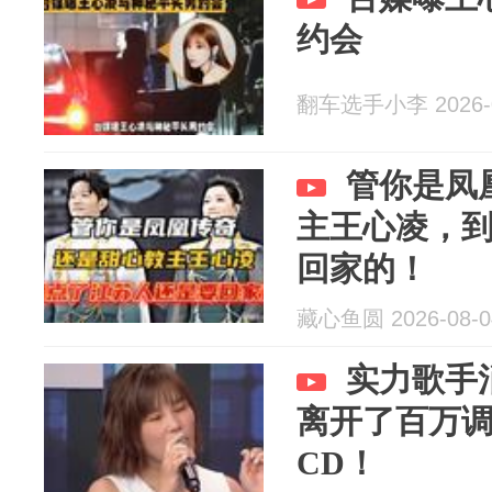
约会
翻车选手小李 2026-0
管你是凤
主王心凌，
回家的！
藏心鱼圆 2026-08-0
实力歌手
离开了百万
CD！