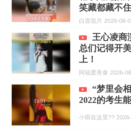
笑藏都藏不
白宸侃片 2026-08-0
王心凌商
总们记得开
上！
阿福爱美食 2026-08
“梦里会
2022的考
小雨在这里?? 2026-