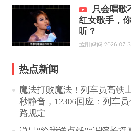
只会唱歌
红女歌手，
听？
孟阳妈妈 2026-07-3
热点新闻
魔法打败魔法！列车员高铁
秒静音，12306回应：列车
路规定
说出“给我送点钱”“冯院长挺