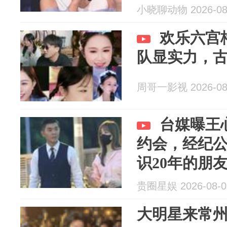
小晓聊动物 2026-08
欢乐六宫
队显实力，
周哥一影视 2026-08
台媒曝王
约会，经纪
识20年的朋
贵圈星娱 2026-08-0
大明星来常