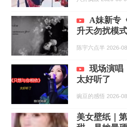
A妹新专《
升天勿扰模
陈宇六点半 2026-08
现场演唱
太好听了
豌豆的感悟 2026-08
美女壁纸｜第4