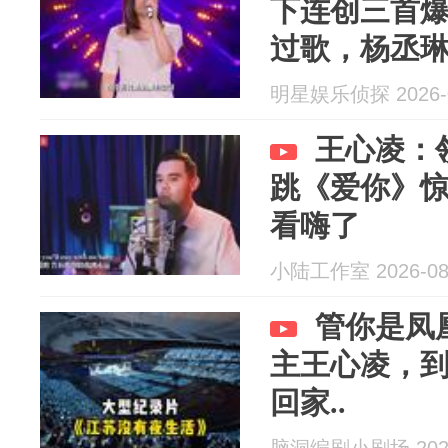
下连创三首
过歌，杨丞
她的作品，
明星娱乐侦探 2026-0
王心凌：
跳《爱你》
看嗨了
小陆工作室 2026-08
管你是凤
主王心凌，
回家..