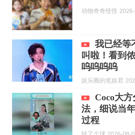
动物奇奇怪怪 2026-0
我已经等
叫啦！看到侬好
呜呜呜呜
娱乐圈的笔娱君 2026
Coco大
法，细说当
过程
转了个球 2026-08-0