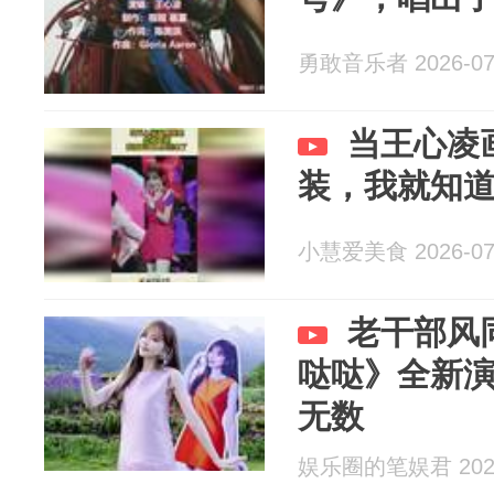
勇敢音乐者 2026-07
当王心凌
装，我就知
小慧爱美食 2026-07
老干部风
哒哒》全新
无数
娱乐圈的笔娱君 2026