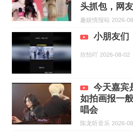
头抓包，网
人
趣娱情报站 2026-08
小朋友们
欣怡吖 2026-08-02
今天嘉宾
如拍画报一般
唱会
陈龙听音乐 2026-08