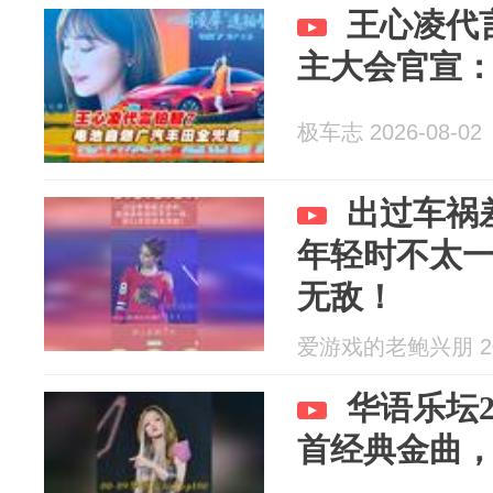
王心凌代
主大会官宣
极车志 2026-08-02
出过车祸
年轻时不太一
无敌！
爱游戏的老鲍兴朋 202
华语乐坛20
首经典金曲