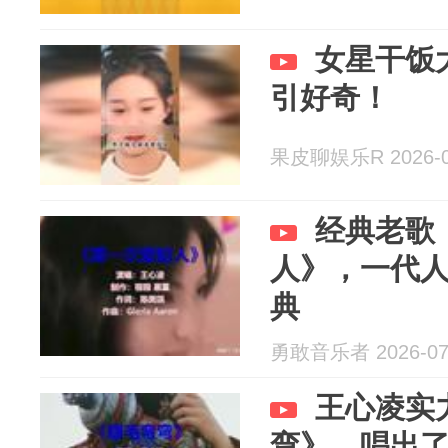
女星干饭
引好奇！
果皮聊娱乐R 2026-0
经典老歌
人》，一代
典
勇敢音乐者 2026-07
王心凌实
弯》，唱出