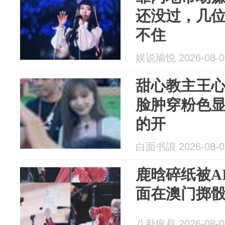
还没过，几
不住
娱说瑜悦 2026-08-0
甜心教主王
脸肿穿粉色显
的开
白面书誏 2026-08-0
鹿晗碎纸被A
面在澳门掷
八卦疯叔 2026-08-0