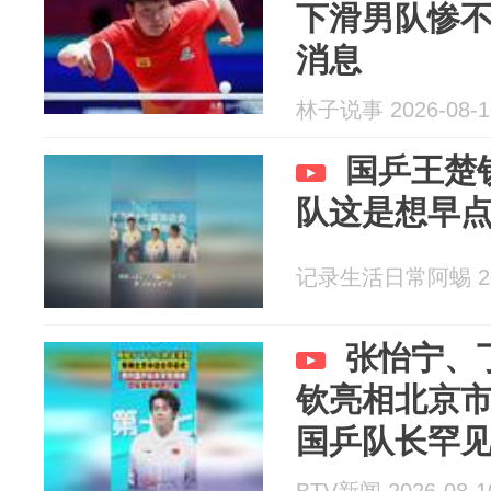
下滑男队惨
消息
林子说事 2026-08-1
国乒王楚
队这是想早
记录生活日常阿蜴 202
张怡宁、
钦亮相北京
国乒队长罕