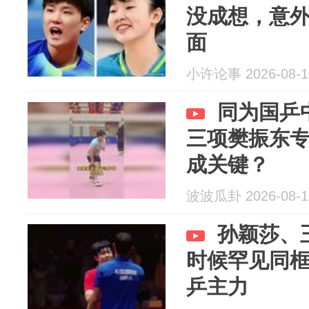
没成想，意
面
小许论事 2026-08-1
同为国乒
三项樊振东
成关键？
波波瓜卦 2026-08-1
孙颖莎、
时候罕见同
乒主力