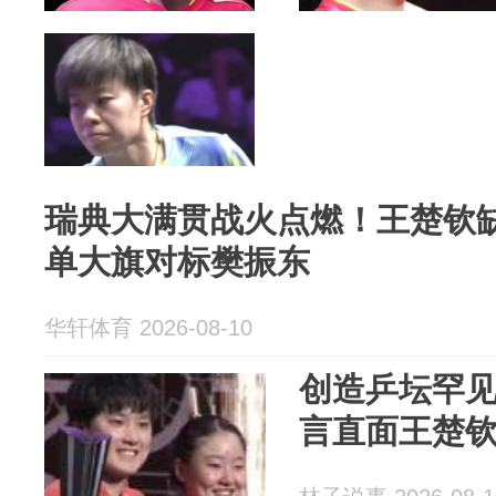
瑞典大满贯战火点燃！王楚钦
单大旗对标樊振东
华轩体育 2026-08-10
创造乒坛罕
言直面王楚