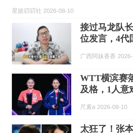
星娱叨叨社 2026-08-10
接过马龙队长
位发言，4代国
广西阿妹香香 2026-0
WTT横滨赛
及格，1人意
尺素a 2026-08-10
太狂了！张