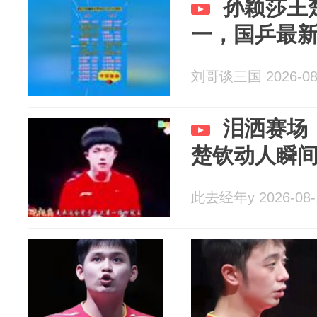
孙颖莎王
一，国乒最
刘哥谈三国 2026-08
泪洒赛场
楚钦动人瞬
此去经年y 2026-08-