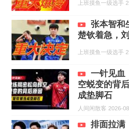
上班摸鱼一级选手 202
张本智和
楚钦着急，
上班摸鱼一级选手 202
一针见血
空蜕变的背
成垫脚石
人间闲散客 2026-08
排面拉满