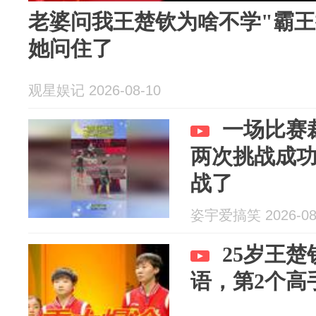
老婆问我王楚钦为啥不学"霸王
她问住了
观星娱记 2026-08-10
一场比赛
两次挑战成
战了
姿宇爱搞笑 2026-08
25岁王
语，第2个高