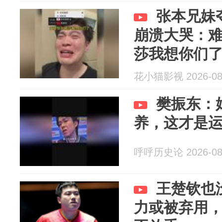
张本兄妹
崩溃大哭：
莎我想你们
花小猫影视 2026-08
樊振东：
养，这才是
呼呼历史论 2026-08
王楚钦也
力或被弃用