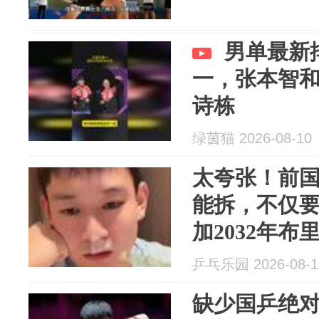
男单最新
一，张本智
诗栋
绿茵猫 2026-08-10
太夸张！前
能拆，不仅
加2032年布
乒乓乐园 2026-08-1
缺少国乒绝