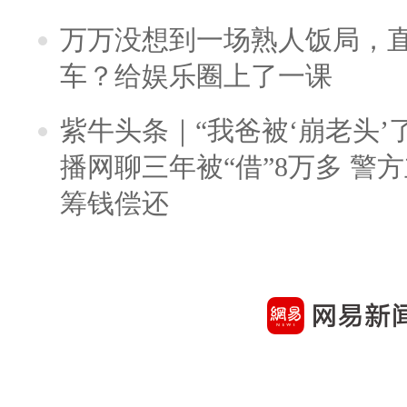
万万没想到一场熟人饭局，
车？给娱乐圈上了一课
紫牛头条｜“我爸被‘崩老头’
播网聊三年被“借”8万多 警
筹钱偿还