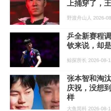
上捅穿了，
野渡舟山人 2026-08
乒全新赛程
钦来说，却
鲸探所长 2026-08-1
张本智和淘
庆祝，没想
样
大鱼简科 2026-08-1