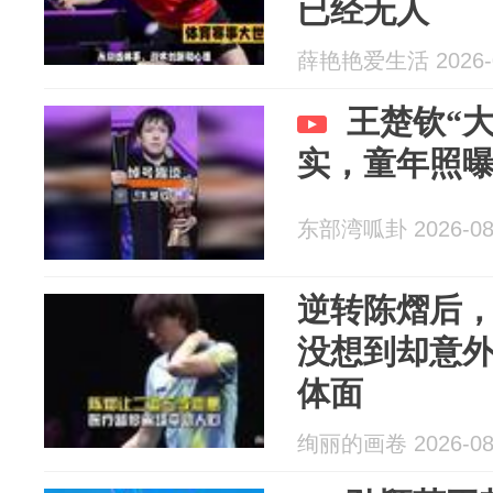
已经无人
薛艳艳爱生活 2026-0
王楚钦“
实，童年照
东部湾呱卦 2026-08
逆转陈熠后
没想到却意
体面
绚丽的画卷 2026-08