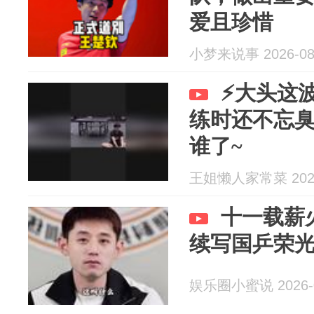
爱且珍惜
小梦来说事 2026-08
⚡大头这
练时还不忘臭
谁了~
王姐懒人家常菜 2026
十一载薪
续写国乒荣
娱乐圈小蜜说 2026-0