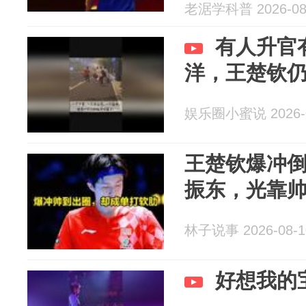
老涺学科普 2026-08
有人升官
洋，王楚钦
娱乐圈小蜜说 2026-0
王楚钦爆冲
振东，光靠
林子说事 2026-08-1
好想我的