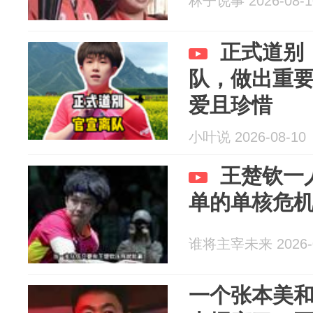
林子说事 2026-08-1
正式道别
队，做出重
爱且珍惜
小叶说 2026-08-10
王楚钦一
单的单核危
谁将主宰未来 2026-0
一个张本美