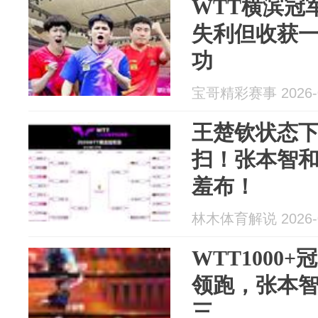
WTT横滨冠
失利但收获
功
宝哥精彩赛事 2026-0
王楚钦状态
扫！张本智
羞布！
林木体育解说 2026-0
WTT1000
领跑，张本智
三