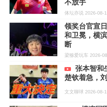
不放手
体坛亦说 2026-08-1
领奖台官宣
和卫冕，横
断
梁猕爱玩车 2026-08
张本智和
楚钦着急，
文文聊球 2026-08-1