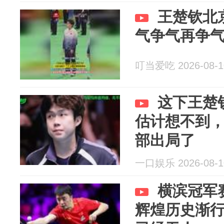
王楚钦北
气争气再争
叮当爱吃 2026-08-1
这下王楚
估计想不到
部出局了
一口娱乐 2026-08-1
横滨冠军
辉煌历史渐