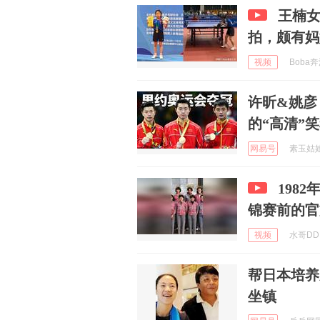
王楠女
拍，颇有妈
视频
Boba奔
许昕&姚彦
的“高清”
网易号
素玉姑娘 
198
锦赛前的官
视频
水哥DDD
帮日本培养
坐镇