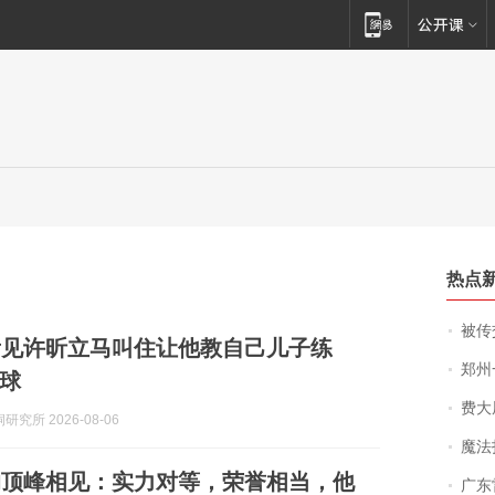
热点
被传交付严重超
看见许昕立马叫住让他教自己儿子练
郑州一汉堡店
球
费大厨
究所 2026-08-06
魔法打败魔
的顶峰相见：实力对等，荣誉相当，他
广东雷州