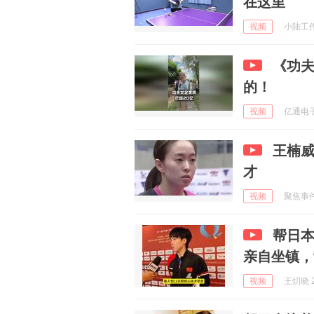
在这里
视频
小陆工作室
《功夫
的！
视频
亿通电子游
王楠
才
视频
聚焦事件 
帮日
亲自坐镇，
视频
王灱晓 2