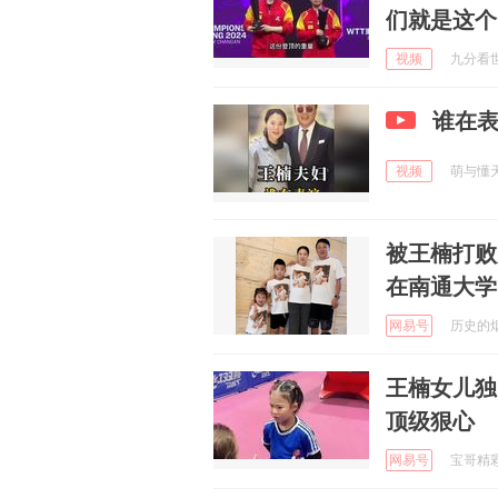
们就是这个
视频
九分看世界
谁在
视频
萌与懂天下
被王楠打败
在南通大学
网易号
历史的烟火
王楠女儿独
顶级狠心
网易号
宝哥精彩赛