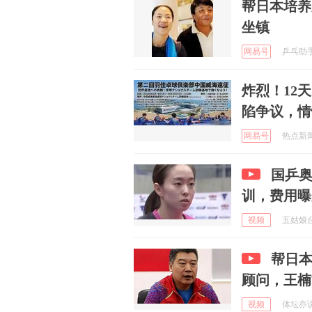
帮日本培养
坐镇
网易号
乒乓助手 
炸烈！12
陷争议，情
网易号
热点新闻天
国乒
训，费用曝
视频
五姑娘台球
帮日
顾问，王楠
视频
体坛亦说 