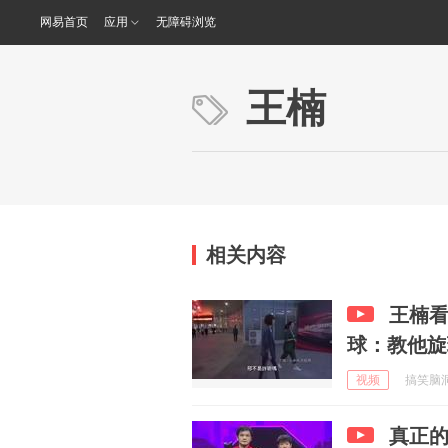
网易首页
应用
无障碍浏览
王楠
相关内容
王楠
球：教他旋
视频
搞笑脑洞研
真正