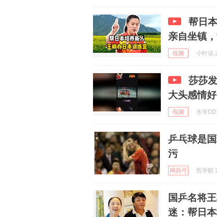
帮日
亲自坐镇
视频
小叶说 2
莎莎
大头感情好
视频
水哥DDD
乒乓球是国
污
网易号
哲学船 2
国乒名将王
迷：帮日本