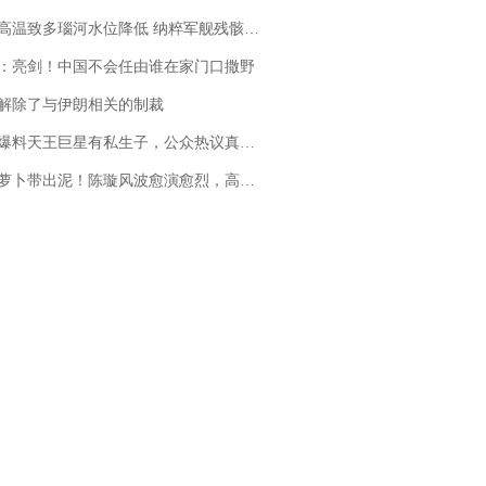
高温致多瑙河水位降低 纳粹军舰残骸重见天日
：亮剑！中国不会任由谁在家门口撒野
解除了与伊朗相关的制裁
料天王巨星有私生子，公众热议真假难辨，实锤何时到来？
卜带出泥！陈璇风波愈演愈烈，高晓松、张铁林也被“揪出”