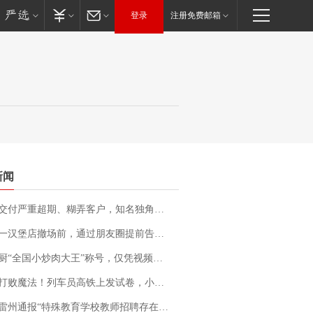
登录
注册免费邮箱
新闻
期、糊弄客户，知名独角兽车企创始人回应：都没证据，将依法采取措施，“本人长期与美国交管局保持沟通，对方表示肯定”
撤场前，通过朋友圈提前告知逐一退费，有顾客仅剩1元也全被退回，分文不少；顾客：言而有信，让人感动
“全国小炒肉大王”称号，仅凭视频评出？中国烹饪协会回应
法！列车员高铁上发试卷，小朋友一秒静音，12306回应：列车员个人行为，不是铁路规定
通报“特殊教育学校教师招聘存在违规行为”：已启动问责程序 副校长被停职