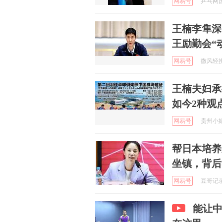
网易号
乒乓网国球
王楠李隼深
王励勤会“
网易号
微风轻拂面
王楠夫妇承
如今2种观
网易号
贵州小娟 
帮日本培养
坐镇，背后
网易号
豆哥记录 
能让