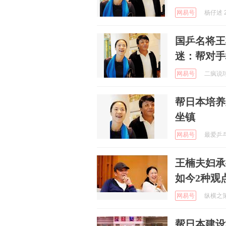
网易号
杨仔述 2
国乒名将王
迷：帮对手
网易号
二疯说球 
帮日本培养
坐镇
网易号
最爱乒乓球
王楠夫妇承
如今2种观
网易号
纵横之策 
帮日本建设