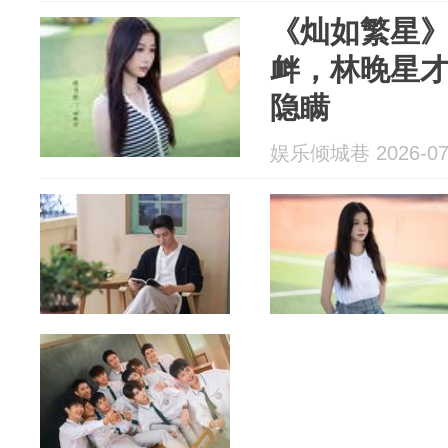
《灿如繁星
衅，林晚星
隐瞒
娱乐倾城巷 2026-07