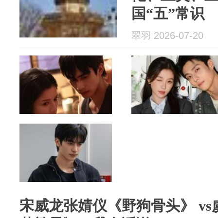
国“五”常识
翠羽 2026-07-20
宋威龙张婧仪《野狗骨头》 v