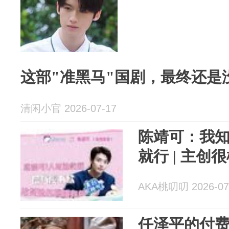
这部"准黑马"国剧，最终还是
清闲小官 2026-07-17
陈靖可：我
就行 | 主创很桃
AKA桃叨叨 2026-07
任泽平的付