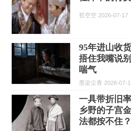
哲空空 2026-07-17
95年进山收
捂住我嘴说
喘气
墨染尘香 2026-07-1
一具带折旧
乡野的子宫
法都按不住