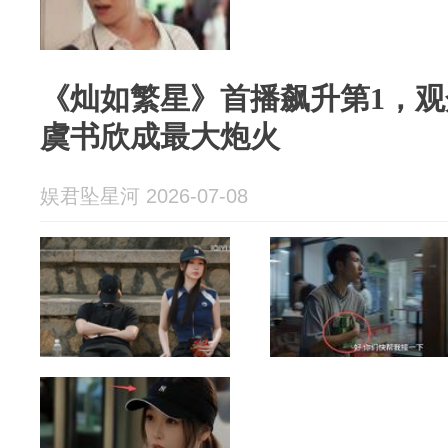
《灿如繁星》首播飙升第1，
虞书欣成最大炮火
娱君坠星河 2026-07-08