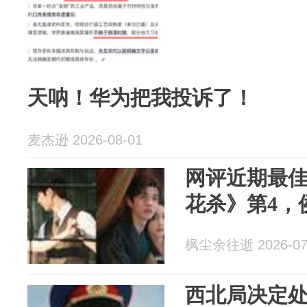
天呐！华为把我投诉了！
麦杰逊 2026-08-01
网评近期最佳
花杀》第4，
枫尘余往逝 2026-07
西北局决定