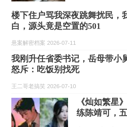
楼下住户骂我深夜跳舞扰民，
白，源头竟是空置的501
悬案解密档案 2026-07-11
我刚升任省委书记，岳母带小
怒斥：吃饭别找死
王二哥老搞笑 2026-07-10
《灿如繁星
练陈靖可，