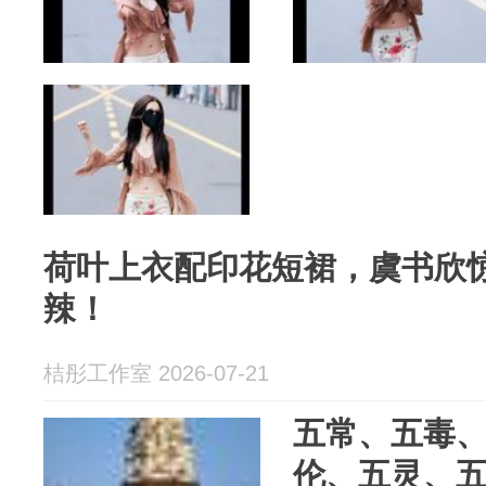
荷叶上衣配印花短裙，虞书欣
辣！
桔彤工作室 2026-07-21
五常、五毒
伦、五灵、五