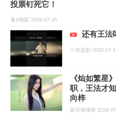
投票钉死它！
毒S电影 2026-07-15
还有王法
三有追剧 2026-07-1
《灿如繁星
职，王法才
向梓
娱乐倾城巷 2026-07