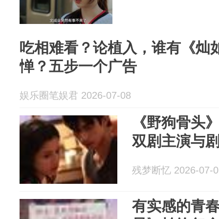
吃相难看？论植入，谁有《灿
惮？五步一个广告
娱乐圈笔娱君 2026-07-08
《野狗骨头》
双剧主演与
残梦断忆 2026-07-0
有实感的青