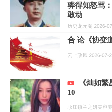
骅得知怒骂
敢动
历史龙元阁 2026-07
合 论《协变
云上政风 2026-07-2
《灿如繁
10
耿庄镇兰之妍美容养生馆