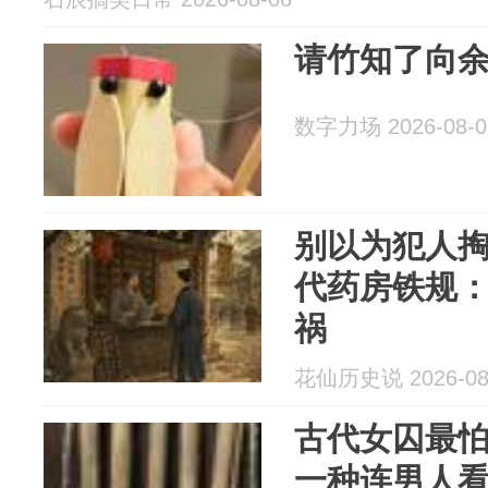
请竹知了向
数字力场 2026-08-0
别以为犯人
代药房铁规
祸
花仙历史说 2026-08
古代女囚最
一种连男人