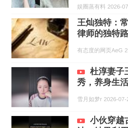
娱圈蒸有料 2026-07
王灿独特：
律师的独特
有态度的网页AeG 202
杜淳妻子
秀，养身生
雪月如梦r 2026-07-
小伙穿越