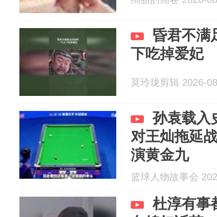
昏君不满
下吃掉爱妃
莫玲珑剪辑 2026-08
孙袁载入
对王灿拖延
演黄金九
篮球人物故事会 2026
杜淳有事