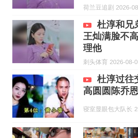
荷兰豆追剧 2026-08
杜淳和兄
王灿满脸不
理他
刺头体育 2026-08-0
杜淳过往
高圆圆陈乔
寝室显眼包大队长 202