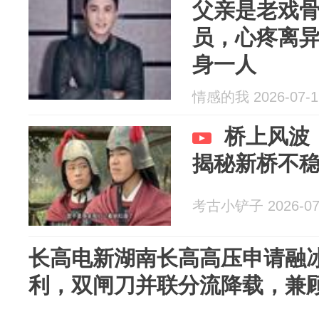
父亲是老戏
员，心疼离
身一人
情感的我 2026-07-1
桥上风波
揭秘新桥不
考古小铲子 2026-07
长高电新湖南长高高压申请融
利，双闸刀并联分流降载，兼