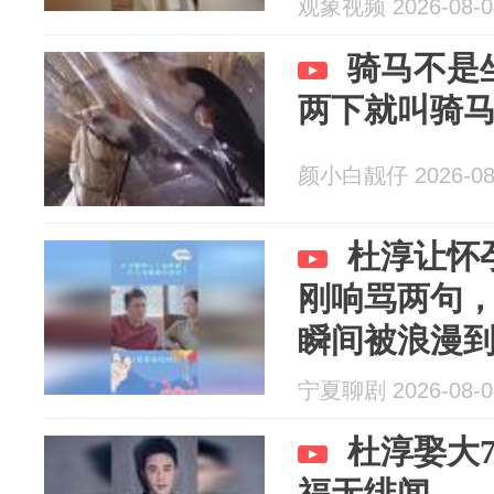
观象视频 2026-08-0
骑马不是
两下就叫骑
颜小白靓仔 2026-08
杜淳让怀
刚响骂两句
瞬间被浪漫
宁夏聊剧 2026-08-0
杜淳娶大
福无绯闻