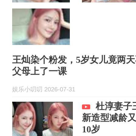
王灿染个粉发，5岁女儿竟两
父母上了一课
娱乐小叨叨 2026-07-31
杜淳妻子
新造型减龄
10岁