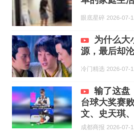
眼底星碎 2026-07-1
为什么大
源，最后却
冷门精选 2026-07-1
输了这盘，
台球大奖赛败
文、史天琪、
诺、王灿遗
成都商报 2026-07-1