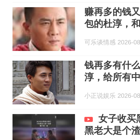
赚再多的钱又
包的杜淳，
可乐谈情感 2026-08
钱再多有什
淳，给所有
小正说娱乐 2026-08
女子收买
黑老大是个