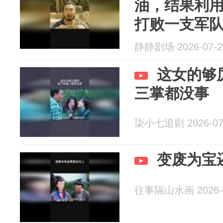
油，结果利
打败一支军
静静剧场 2026-07-2
这女的够
三掌都没事
柒小七追剧 2026-07
变废为宝
往事隔山水画 2026-0