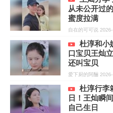
从未公开过
蜜度拉满
自在的可可说 2026-0
杜淳和小
口宝贝王灿
还叫宝贝
爱下厨的阿酾 2026-0
杜淳行李
日！王灿瞬
自己生日