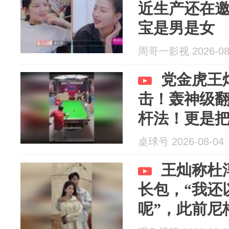
近生产还在
宝是男是女
周哥一影视 2026-08
党金虎王
击！轰神级翻
杆法！更是
讧！
桌球号 2026-08-04
王灿称杜
长包，“我还
呢”，此前尼
染发过敏