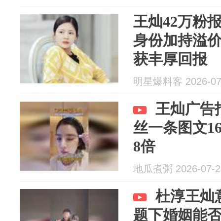
王灿42万粉
身份加持溢
获丰厚回报
明星爆料客 2026-07
王灿广告
丝一条图文1
8倍
地瓜煮粥 2026-07-2
杜淳王灿
题下婚姻能