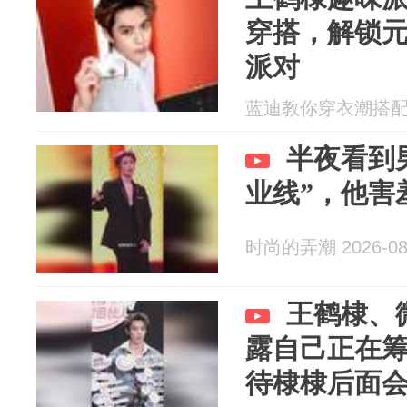
穿搭，解锁
派对
蓝迪教你穿衣潮搭配 20
半夜看到
业线”，他害
时尚的弄潮 2026-08
王鹤棣、
露自己正在
待棣棣后面