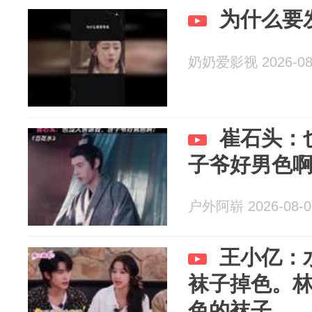
为什么要
奶奶爱影视 2026-08
崔石头：
子爷好男色
户外阿崭 2026-08-0
王小亿：
袜子掉色。
色的袜子