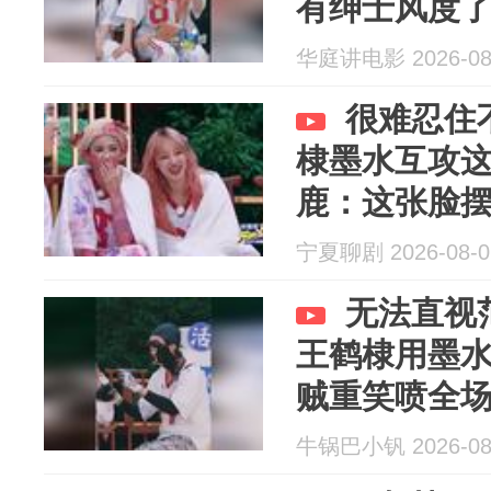
有绅士风度
华庭讲电影 2026-08
很难忍住
棣墨水互攻
鹿：这张脸
宁夏聊剧 2026-08-0
无法直视
王鹤棣用墨
贼重笑喷全
牛锅巴小钒 2026-08