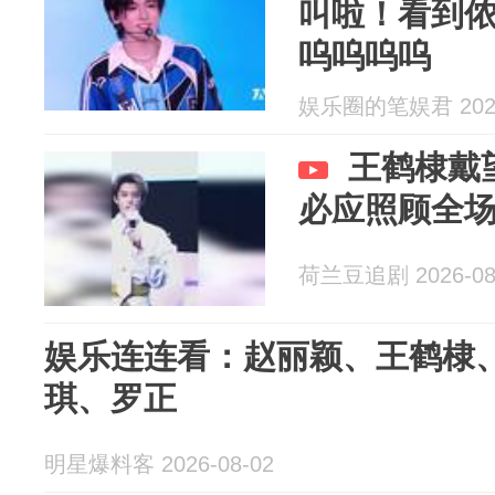
叫啦！看到侬好
呜呜呜呜
娱乐圈的笔娱君 2026
王鹤棣戴
必应照顾全
荷兰豆追剧 2026-08
娱乐连连看：赵丽颖、王鹤棣
琪、罗正
明星爆料客 2026-08-02