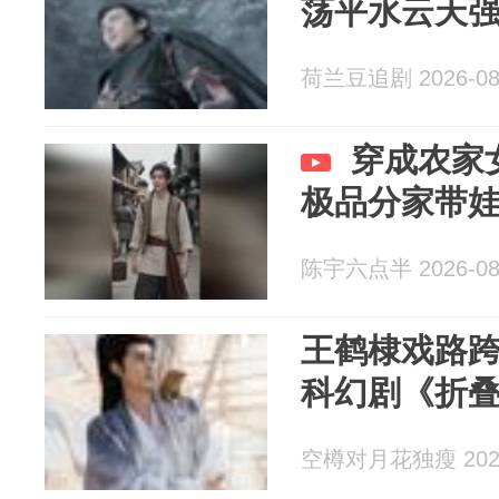
荡平水云天
荷兰豆追剧 2026-08
穿成农家
极品分家带
陈宇六点半 2026-08
王鹤棣戏路
科幻剧《折
空樽对月花独瘦 2026