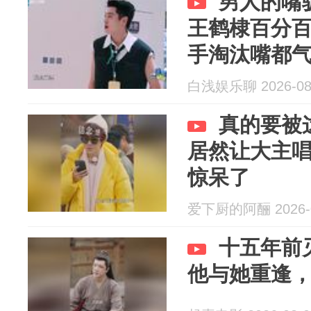
男人的嘴
王鹤棣百分
手淘汰嘴都
白浅娱乐聊 2026-08
真的要被
居然让大主唱
惊呆了
爱下厨的阿酾 2026-0
十五年前
他与她重逢