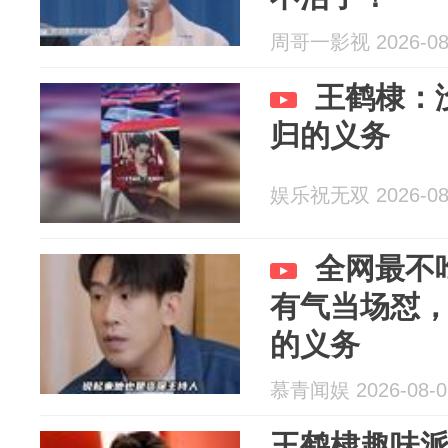
周哥一影视 2026-08
王鹤棣：
归的义务
娱乐祝无双 2026-08
全网最不
有气当场怼
的义务
慕青闻娱 2026-08-0
王鹤棣趣味