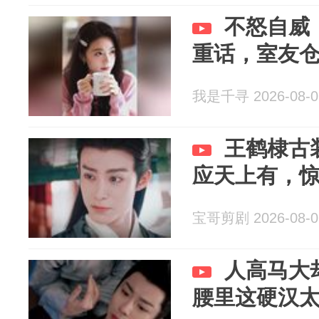
不怒自威
重话，室友
我是千寻 2026-08-0
王鹤棣古
应天上有，
宝哥剪剧 2026-08-0
人高马大
腰里这硬汉