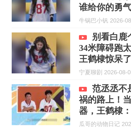
谁给你的勇
牛锅巴小钒 2026-08
别看白鹿
34米障碍跑
王鹤棣惊呆
宁夏聊剧 2026-08-0
范丞丞不
祸的路上！
器，王鹤棣
瓜哥的动物日记 2026