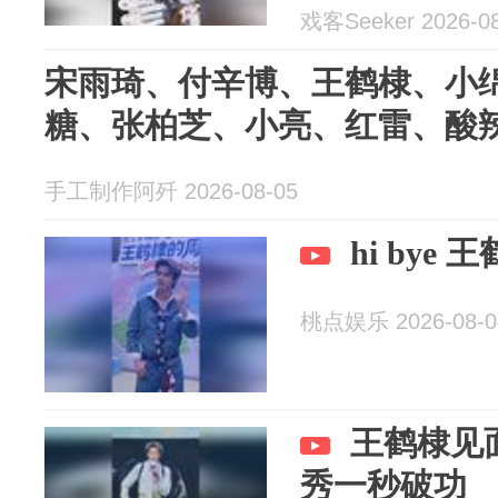
戏客Seeker 2026-08
宋雨琦、付辛博、王鹤棣、小
糖、张柏芝、小亮、红雷、酸
手工制作阿歼 2026-08-05
hi bye 
桃点娱乐 2026-08-0
王鹤棣见面
秀一秒破功