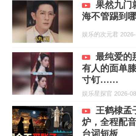
果然九门
海不管踢到
娱乐的次元君 2026-0
最纯爱的
有人的面单
寸钉……
娱乐星探官 2026-08
王鹤棣孟
炉，全程配音
台词短板