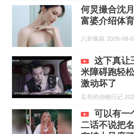
何炅撮合沈
富婆介绍体
八卦疯叔 2026-08-0
这下真让
米障碍跑轻
激动坏了
瓜哥的动物日记 2026
可以有一
二话不说把