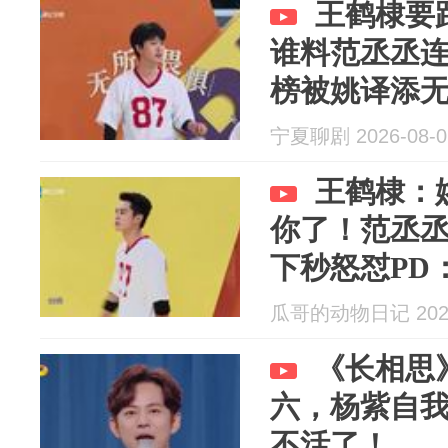
王鹤棣要
谁料范丞丞
榜被姚译添
宁夏聊剧 2026-08-0
王鹤棣：
你了！范丞
下秒怒怼PD
瓜哥的动物日记 2026
《长相思
六，杨紫自
不活了！