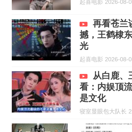
起喜电影 2026-08-0
再看苍兰
撼，王鹤棣
光
起喜电影 2026-08-0
从白鹿、
看：内娱顶
是文化
寝室显眼包大队长 202