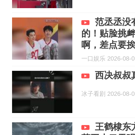
范丞丞没
的！贴脸挑
啊，差点要
一口娱乐 2026-08-0
西决叔叔
冰子看剧 2026-08-0
王鹤棣东