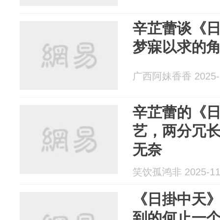
辛芷蕾谈《
梦寐以求的
广西阿妹香香 2025-1
辛芷蕾的《
艺，两分冗
无奈
笑饮孤鸿非 2025-11
《日掛中天
到的何止一