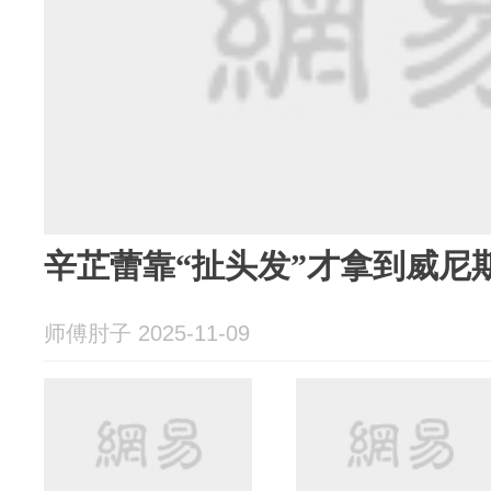
辛芷蕾靠“扯头发”才拿到威尼
师傅肘子 2025-11-09