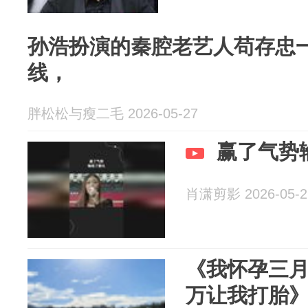
孙浩扮演的秦腔老艺人苟存忠
线，
胖松松与瘦二毛 2026-05-27
赢了气势
肖潇剪影 2026-05-2
《我怀孕三月
万让我打胎