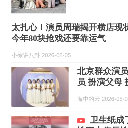
太扎心！演员周瑞揭开横店现
今年80块抢戏还要靠运气
小徐讲八卦 2026-08-05
北京群众演员
员 扮演父母
海中的云 2026-08-0
卫生纸成