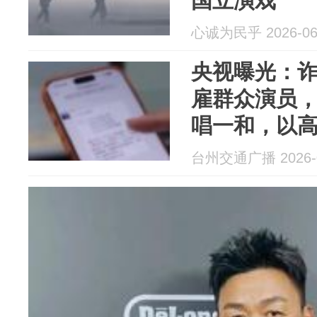
国立演戏
心诚为民乎 2026-06
央视曝光：诈
雇群众演员
唱一和，以
子诱骗老人缴
台州交通广播 2026-0
多万元，11