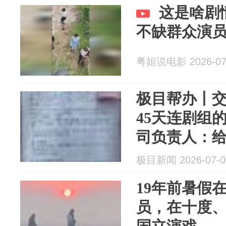
这是啥剧
不缺群众演
粤姐说电影 2026-07
极目帮办丨
45天连剧组
司负责人：
和培训课程
极目新闻 2026-07-0
组了
19年前暑假
员，在十度