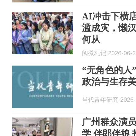
AI冲击下横
滥成灾，懒
何从
阅微札记 2026-06-2
“无角色的人
政治与生存
当代青年研究 2026-0
广州群众演员
学 伴郎伴娘