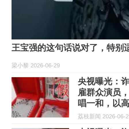
王宝强的这句话说对了，特别
梁小黎 2026-06-29
央视曝光：诈
雇群众演员
唱一和，以
子诱骗老人缴
荔枝新闻 2026-06-2
多万元，11