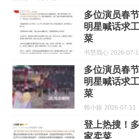
多位演员春
明星喊话求
菜
书慧我心 2026-07-1
多位演员春
明星喊话求
菜
韩小娱 2026-07-11
登上热搜！
家卖菜