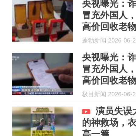
央视曝光：
冒充外国人
高价回收老
缴纳押金，
蓬勃新闻 2026-06-2
造财力，11
央视曝光：
冒充外国人
高价回收老
缴纳押金，
极目新闻 2026-06-2
造财力，11
演员失误
的神救场，
高一筹