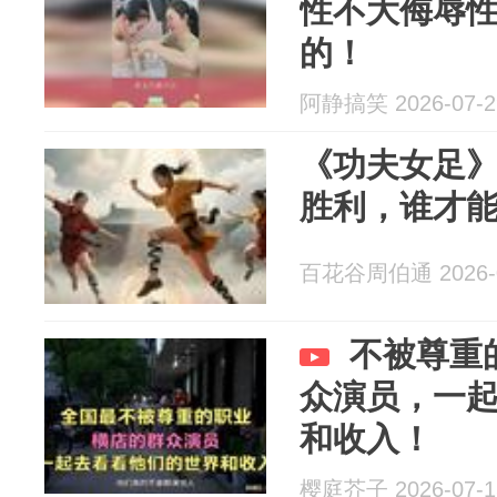
性不大侮辱
的！
阿静搞笑 2026-07-2
《功夫女足
胜利，谁才
百花谷周伯通 2026-0
不被尊重
众演员，一
和收入！
樱庭芥子 2026-07-1