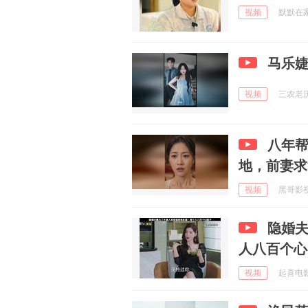
视频
默默在家 
马乐
视频
三农老历 
八年
地，前妻求
视频
黑哥影视 
隐婚
人八百个心
视频
起喜电影 