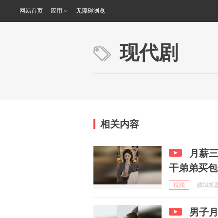
网易首页
应用
无障碍浏览
现代剧
相关内容
月薪
干弟弟买包
视频
战域笔墨 
男子