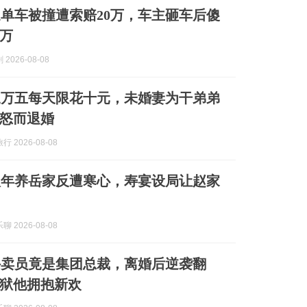
单车被撞遭索赔20万，车主砸车后傻
0万
2026-08-08
三万五每天限花十元，未婚妻为干弟弟
怒而退婚
 2026-08-08
八年养岳家反遭寒心，寿宴设局让赵家
 2026-08-08
外卖员竟是集团总裁，离婚后逆袭翻
狱他拥抱新欢