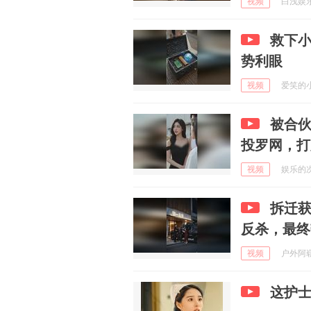
视频
白浅娱乐聊
救下
势利眼
视频
爱笑的小豆
被合
投罗网，打
视频
娱乐的次元
拆迁
反杀，最终
视频
户外阿崭 
这护士