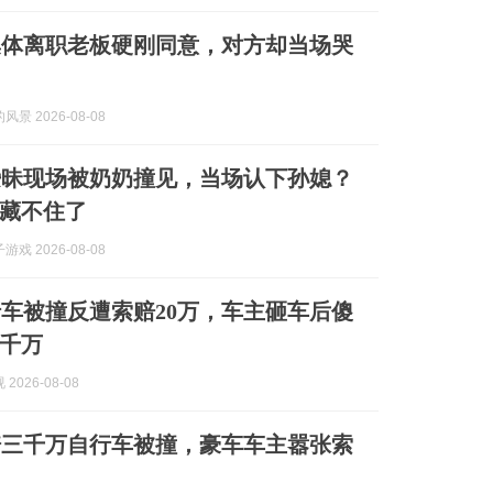
集体离职老板硬刚同意，对方却当场哭
景 2026-08-08
暧昧现场被奶奶撞见，当场认下孙媳？
藏不住了
戏 2026-08-08
车被撞反遭索赔20万，车主砸车后傻
千万
2026-08-08
骑三千万自行车被撞，豪车车主嚣张索