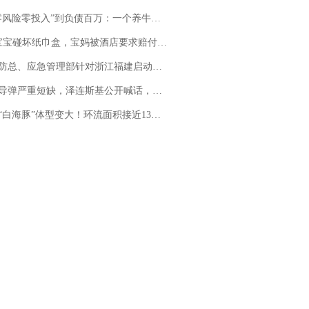
险零投入”到负债百万：一个养牛项目崩盘后，谁该为农户的贷款买单丨红星调查
坏纸巾盒，宝妈被酒店要求赔付924元！三亚一酒店回复：骨瓷定制！网友一查价格，吵翻了
总、应急管理部针对浙江福建启动防汛防台风四级应急响应
弹严重短缺，泽连斯基公开喊话，乌克兰失去导弹拦截能力？
白海豚”体型变大！环流面积接近13个浙江那么大