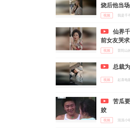
烧后他当场
视频
我是千寻 
仙界
前女友哭求
视频
普陀山的风
总裁
视频
起喜电影 
苦瓜
姣
视频
混混小喵 