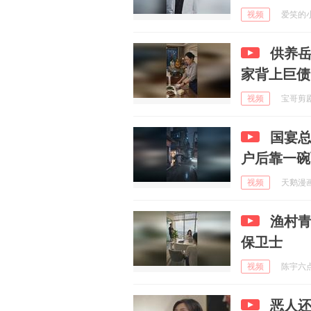
视频
爱笑的小豆
供养
家背上巨债
视频
宝哥剪剧 
国宴
户后靠一碗
视频
天鹅漫画说
渔村
保卫士
视频
陈宇六点半
恶人