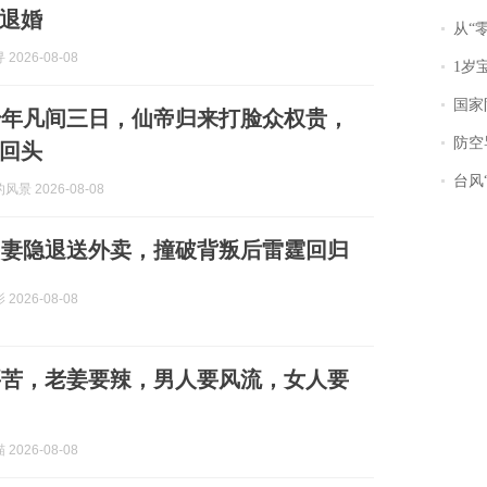
退婚
从“零风
2026-08-08
1岁宝宝碰
国家防
千年凡间三日，仙帝归来打脸众权贵，
防空导
回头
台风“
景 2026-08-08
为妻隐退送外卖，撞破背叛后雷霆回归
2026-08-08
要苦，老姜要辣，男人要风流，女人要
2026-08-08