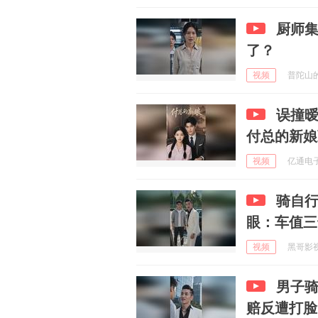
厨师
了？
视频
普陀山的风
误撞
付总的新娘
视频
亿通电子游
骑自行
眼：车值三
视频
黑哥影视 
男子
赔反遭打脸