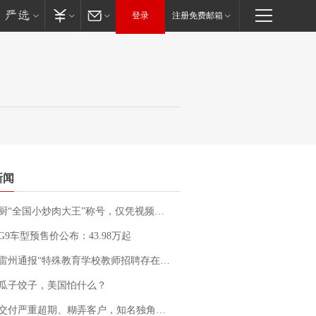
登录
注册免费邮箱
新闻
“全国小炒肉大王”称号，仅凭视频评出？中国烹饪协会回应
G9车型预售价公布：43.98万起
通报“特殊教育学校教师招聘存在违规行为”：已启动问责程序 副校长被停职
瓜子饺子，美国怕什么？
期、糊弄客户，知名独角兽车企创始人回应：都没证据，将依法采取措施，“本人长期与美国交管局保持沟通，对方表示肯定”