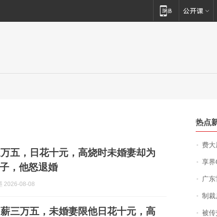
热点
费大厨
三万五，日花十元，高烧时未婚妻却为
享界
子，他怒退婚
广东雷州
2026-08-08
制裁
月薪三万五，未婚妻限他日花十元，高
被传交付严重超