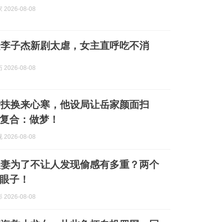
2026-08-08
婕李子杰新剧太虐，女主直呼吃不消
2026-08-08
帮扶换来心寒，他设局让岳家颜面扫
复合：做梦！
2026-08-08
夫妻为了不让人发现偷感有多重？两个
眼子！
2026-08-08