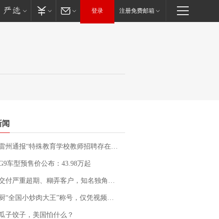
登录
注册免费邮箱
新闻
通报“特殊教育学校教师招聘存在违规行为”：已启动问责程序 副校长被停职
G9车型预售价公布：43.98万起
期、糊弄客户，知名独角兽车企创始人回应：都没证据，将依法采取措施，“本人长期与美国交管局保持沟通，对方表示肯定”
“全国小炒肉大王”称号，仅凭视频评出？中国烹饪协会回应
瓜子饺子，美国怕什么？