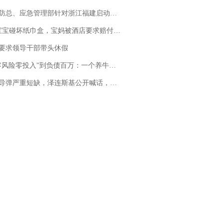
总、应急管理部针对浙江福建启动防汛防台风四级应急响应
坏纸巾盒，宝妈被酒店要求赔付924元！三亚一酒店回复：骨瓷定制！网友一查价格，吵翻了
要求领导干部带头休假
险零投入”到负债百万：一个养牛项目崩盘后，谁该为农户的贷款买单丨红星调查
弹严重短缺，泽连斯基公开喊话，乌克兰失去导弹拦截能力？