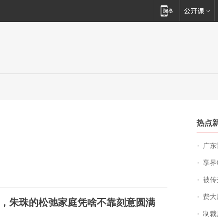
热点
广东雷州
享界
被传交付严重超
费大厨
，朱珠的松弛家庭凭啥不靠刻意圆满
制裁