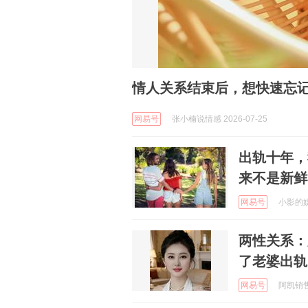
情人关系结束后，想快速忘
网易号
张小楠说情感 2026-07-25
出轨十年，
来不是新鲜
网易号
小影的娱乐
两性关系：
了老婆出轨
网易号
阿凯销售场