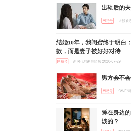
出轨后的夫
网易号
大熊欢乐坊
结婚10年，我闺蜜终于明白
款，而是妻子被好好对待
网易号
新时代的两性情感 2026-07-29
男方会不会
网易号
OWEN欧
睡在身边的
淡的？