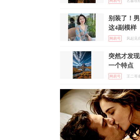
网易号
艺鉴在线 
别装了！男
这4副模样
网易号
风起见你 
突然才发现
一个特点
网易号
王二哥老搞