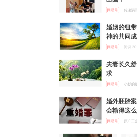
网易号
传递满满正
婚姻的纽带
神的共同成
网易号
阅识 202
夫妻长久舒
求
网易号
小影的娱乐
婚外胚胎案
会输得这么
网易号
原广工业 